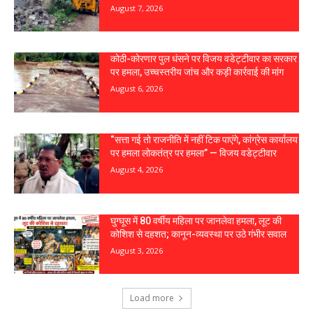
August 7, 2026
कोठी-कोरणार पुल धंसने पर विजय वडेट्टीवार का सरकार
पर हमला, उच्चस्तरीय जांच और कड़ी कार्रवाई की मांग
August 6, 2026
“सत्ता गई तो राजनीति में नहीं टिक पाएंगे, कांग्रेस कार्यालय
पर हमला लोकतंत्र पर हमला” — विजय वडेट्टीवार
August 4, 2026
घुग्घूस में 80 वर्षीय महिला पर जानलेवा हमला, लूट की
कोशिश से दहशत; कानून-व्यवस्था पर उठे गंभीर सवाल
August 3, 2026
Load more