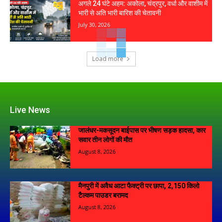
अगले 24 घंटे अहम: अकोला, चंद्रपुर, वर्धा और वाशीम में
भारी से अति भारी बारिश की चेतावनी
July 30, 2026
Load more
Live News
जालंधर-मकसूदन बाईपास पर भीषण सड़क हादसा, कार
सवार तीन लोगों की मौत
August 8, 2026
मैनपुरी में अवैध आटा फैक्ट्री पर छापा, 2,150 किलो
टैल्कम पाउडर बरामद
August 8, 2026