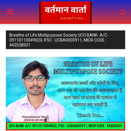
Breathe of Life Multipurpose Society UCO BANK- A/C-
09110110049020, IFSC : UCBA0000911, MICR CODE :
442028501