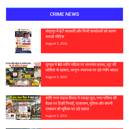
CRIME NEWS
चंद्रपुर में 67 सरकारी और निजी कार्यालयों को कारण
बताओ नोटिस
August 5, 2026
घुग्घूस में 80 वर्षीय महिला पर जानलेवा हमला, लूट की
कोशिश से दहशत; कानून-व्यवस्था पर उठे गंभीर सवाल
August 3, 2026
शांति नगर पंडाल विवाद ने पकड़ा तूल, नगर परिषद की
बैठक पर टिकीं निगाहें; प्रशासन, पुलिस और कंपनी
प्रबंधन की भूमिका पर उठे सवाल
August 3, 2026