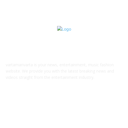
ABOUT US
vartamanvarta is your news, entertainment, music fashion
website. We provide you with the latest breaking news and
videos straight from the entertainment industry.
Contact us:
vartamanvarta1@gmail.com
FOLLOW US