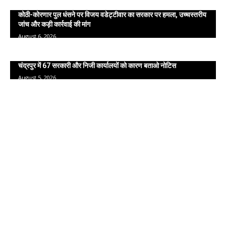
कोठी-कोरणार पुल धंसने पर विजय वडेट्टीवार का सरकार पर हमला, उच्चस्तरीय
जांच और कड़ी कार्रवाई की मांग
August 6, 2026
चंद्रपुर में 67 सरकारी और निजी कार्यालयों को कारण बताओ नोटिस
August 5, 2026
POPULAR CATEGORY
मराठी न्यूज़
2386
चंद्रपूर
1279
देश
1268
महाराष्ट्र
1074
कोलकता
268
English News
259
राशिफल
227
विदेश
173