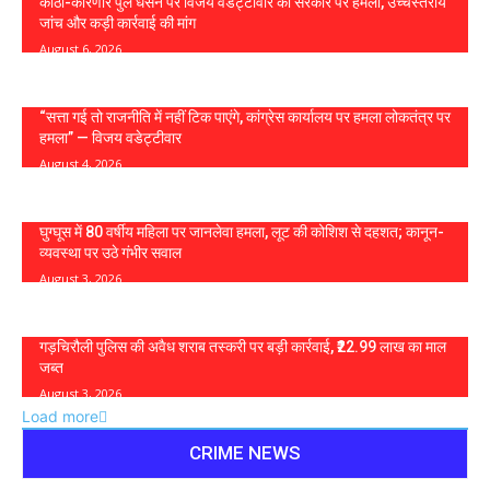
कोठी-कोरणार पुल धंसने पर विजय वडेट्टीवार का सरकार पर हमला, उच्चस्तरीय
जांच और कड़ी कार्रवाई की मांग
August 6, 2026
“सत्ता गई तो राजनीति में नहीं टिक पाएंगे, कांग्रेस कार्यालय पर हमला लोकतंत्र पर
हमला” — विजय वडेट्टीवार
August 4, 2026
घुग्घूस में 80 वर्षीय महिला पर जानलेवा हमला, लूट की कोशिश से दहशत; कानून-
व्यवस्था पर उठे गंभीर सवाल
August 3, 2026
गड़चिरौली पुलिस की अवैध शराब तस्करी पर बड़ी कार्रवाई, ₹22.99 लाख का माल
जब्त
August 3, 2026
Load more
CRIME NEWS