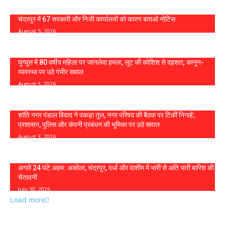
चंद्रपुर में 67 सरकारी और निजी कार्यालयों को कारण बताओ नोटिस
August 5, 2026
घुग्घूस में 80 वर्षीय महिला पर जानलेवा हमला, लूट की कोशिश से दहशत; कानून-
व्यवस्था पर उठे गंभीर सवाल
August 3, 2026
शांति नगर पंडाल विवाद ने पकड़ा तूल, नगर परिषद की बैठक पर टिकीं निगाहें;
प्रशासन, पुलिस और कंपनी प्रबंधन की भूमिका पर उठे सवाल
August 3, 2026
अगले 24 घंटे अहम: अकोला, चंद्रपुर, वर्धा और वाशीम में भारी से अति भारी बारिश की
चेतावनी
July 30, 2026
Load more