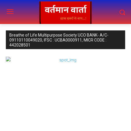
Breathe of Life Multipurpose Society UCO BANK- A/C-
09110110049020, IFSC : UCBA0000911, MICR CODE :
442028501