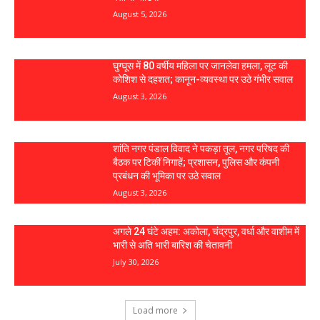
August 5, 2026
घुग्घूस में 80 वर्षीय महिला पर जानलेवा हमला, लूट की
कोशिश से दहशत; कानून-व्यवस्था पर उठे गंभीर सवाल
August 3, 2026
शांति नगर पंडाल विवाद ने पकड़ा तूल, नगर परिषद की
बैठक पर टिकीं निगाहें; प्रशासन, पुलिस और कंपनी
प्रबंधन की भूमिका पर उठे सवाल
August 3, 2026
अगले 24 घंटे अहम: अकोला, चंद्रपुर, वर्धा और वाशीम में
भारी से अति भारी बारिश की चेतावनी
July 30, 2026
Load more