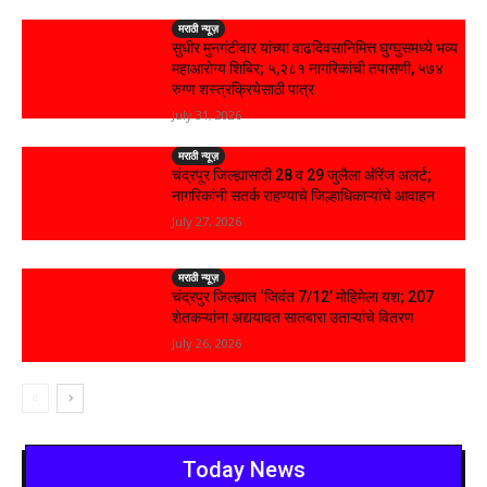
मराठी न्यूज़
सुधीर मुनगंटीवार यांच्या वाढदिवसानिमित्त घुग्घुसमध्ये भव्य
महाआरोग्य शिबिर; ५,२८१ नागरिकांची तपासणी, ५७४
रुग्ण शस्त्रक्रियेसाठी पात्र
July 31, 2026
मराठी न्यूज़
चंद्रपूर जिल्ह्यासाठी 28 व 29 जुलैला ऑरेंज अलर्ट;
नागरिकांनी सतर्क राहण्याचे जिल्हाधिकाऱ्यांचे आवाहन
July 27, 2026
मराठी न्यूज़
चंद्रपुर जिल्ह्यात ‘जिवंत 7/12’ मोहिमेला यश; 207
शेतकऱ्यांना अद्ययावत सातबारा उताऱ्यांचे वितरण
July 26, 2026
Today News