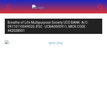
Breathe of Life Multipurpose Society UCO BANK- A/C-
09110110049020, IFSC : UCBA0000911, MICR CODE :
442028501