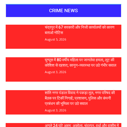
CRIME NEWS
चंद्रपुर में 67 सरकारी और निजी कार्यालयों को कारण
बताओ नोटिस
August 5, 2026
घुग्घूस में 80 वर्षीय महिला पर जानलेवा हमला, लूट की
कोशिश से दहशत; कानून-व्यवस्था पर उठे गंभीर सवाल
August 3, 2026
शांति नगर पंडाल विवाद ने पकड़ा तूल, नगर परिषद की
बैठक पर टिकीं निगाहें; प्रशासन, पुलिस और कंपनी
प्रबंधन की भूमिका पर उठे सवाल
August 3, 2026
अगले 24 घंटे अहम: अकोला, चंद्रपुर, वर्धा और वाशीम में