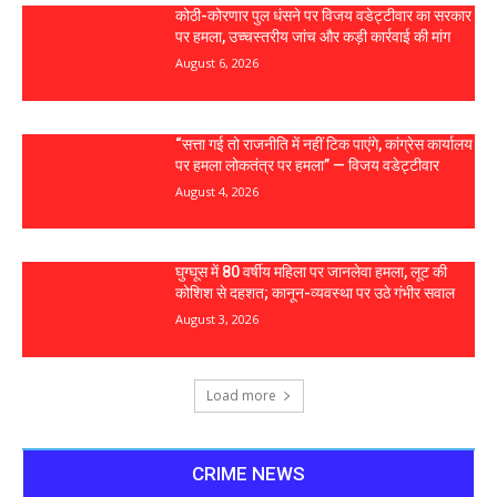
कोठी-कोरणार पुल धंसने पर विजय वडेट्टीवार का सरकार
पर हमला, उच्चस्तरीय जांच और कड़ी कार्रवाई की मांग
August 6, 2026
“सत्ता गई तो राजनीति में नहीं टिक पाएंगे, कांग्रेस कार्यालय
पर हमला लोकतंत्र पर हमला” — विजय वडेट्टीवार
August 4, 2026
घुग्घूस में 80 वर्षीय महिला पर जानलेवा हमला, लूट की
कोशिश से दहशत; कानून-व्यवस्था पर उठे गंभीर सवाल
August 3, 2026
Load more
CRIME NEWS