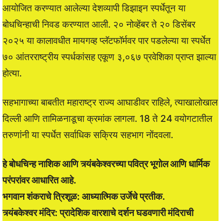
आयोजित करण्यात आलेल्या देशव्यापी डिझाइन स्पर्धेतून या
बोधचिन्हाची निवड करण्यात आली. २० नोव्हेंबर ते २० डिसेंबर
२०२५ या कालावधीत मायगव्ह प्लॅटफॉर्मवर पार पडलेल्या या स्पर्धेत
७० आंतरराष्ट्रीय स्पर्धकांसह एकूण ३,०६७ प्रवेशिका प्राप्त झाल्या
होत्या.
सहभागाच्या बाबतीत महाराष्ट्र राज्य आघाडीवर राहिले, त्याखालोखाल
दिल्ली आणि तामिळनाडूचा क्रमांक लागला. 18 ते 24 वयोगटातील
तरुणांनी या स्पर्धेत सर्वाधिक सक्रिय सहभाग नोंदवला.
हे बोधचिन्ह नाशिक आणि त्र्यंबकेश्वरच्या पवित्र भूगोल आणि धार्मिक
परंपरांवर आधारित आहे.
भगवान शंकराचे त्रिशूळ: आध्यात्मिक उर्जेचे प्रतीक.
त्र्यंबकेश्वर मंदिर: प्रादेशिक वारशाचे दर्शन घडवणारी मंदिराची