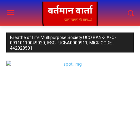
Breathe of Life Multipurpose Society UCO BANK- A/C-
09110110049020, IFSC : UCBA0000911, MICR CODE :
442028501