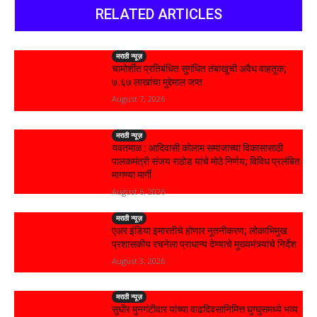
RELATED ARTICLES
मराठी न्यूज़
चामोर्शीत प्रतिबंधित सुगंधित तंबाखूची अवैध वाहतूक;
₹७.६७ लाखांचा मुद्देमाल जप्त
August 7, 2026
मराठी न्यूज़
यवतमाळ : आदिवासी कोलाम समाजाच्या विकासासाठी
पालकमंत्री संजय राठोड यांचे मोठे निर्णय; विविध प्रलंबित
मागण्या मार्गी
August 6, 2026
मराठी न्यूज़
एअर इंडिया इमारतीचे होणार नूतनीकरण; लोकाभिमुख
प्रशासकीय रचनेला प्राधान्य देण्याचे मुख्यमंत्र्यांचे निर्देश
August 3, 2026
मराठी न्यूज़
सुधीर मुनगंटीवार यांच्या वाढदिवसानिमित्त घुग्घुसमध्ये भव्य