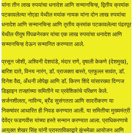
यांना तीन लाख रुपयांचा धनादेश आणि सन्मानचिन्ह, द्वितीय क्रमांक
पटकावलेल्या नोएडा येथील मयांक नायक यांना दोन लाख रुपयांचा
धनादेश आणि सन्मानचिन्ह आणि तृतीय क्रमांक पटकावलेल्या पंढरपूर
येथील पीयुष पिंपळनेरकर यांचा एक लाख रुपयांचा धनादेश आणि
सन्मानचिन्ह देऊन सन्मानित करण्यात आले.
प्रसून जोशी, अश्विनी देशपांडे, मंदार राणे, वृषाली केकणे (देशमुख),
बारिश दाते, विनय नारंग, डॉ. प्राजक्ता बास्ते, प्रफुल्ल सावंत, डॉ.
दिनेश वैद्य, अँथनी लोपेझ आणि डॉ. किरण शिंदे यांसारख्या दिग्गज
डिझाइन तज्ज्ञांच्या समितीने या प्रवेशिकांचे परिक्षण केले.
सर्जनशीलता, नाविन्य, ब्रँड सुसंगतता आणि सादरीकरण या
निकषांवर आधारित ही निवड करण्यात आली. या समितीचा मुख्यमंत्री
देवेंद्र फडणवीस यांच्या हस्ते सन्मान करण्यात आला. प्राधिकरणाचे
आयुक्त शेखर सिंह यांनी प्रास्ताविकाद्वारे कुंभमेळा आयोजन आणि