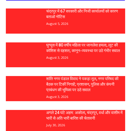
चंद्रपुर में 67 सरकारी और निजी कार्यालयों को कारण
बताओ नोटिस
August 5, 2026
घुग्घूस में 80 वर्षीय महिला पर जानलेवा हमला, लूट की
कोशिश से दहशत; कानून-व्यवस्था पर उठे गंभीर सवाल
August 3, 2026
शांति नगर पंडाल विवाद ने पकड़ा तूल, नगर परिषद की
बैठक पर टिकीं निगाहें; प्रशासन, पुलिस और कंपनी
प्रबंधन की भूमिका पर उठे सवाल
August 3, 2026
अगले 24 घंटे अहम: अकोला, चंद्रपुर, वर्धा और वाशीम में
भारी से अति भारी बारिश की चेतावनी
July 30, 2026