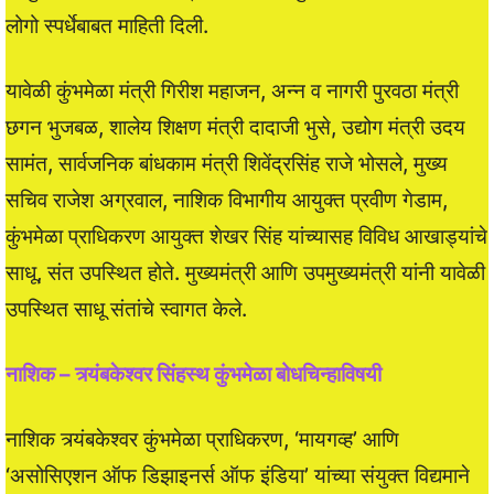
लोगो स्पर्धेबाबत माहिती दिली.
यावेळी कुंभमेळा मंत्री गिरीश महाजन, अन्न व नागरी पुरवठा मंत्री
छगन भुजबळ, शालेय शिक्षण मंत्री दादाजी भुसे, उद्योग मंत्री उदय
सामंत, सार्वजनिक बांधकाम मंत्री शिवेंद्रसिंह राजे भोसले, मुख्य
सचिव राजेश अग्रवाल, नाशिक विभागीय आयुक्त प्रवीण गेडाम,
कुंभमेळा प्राधिकरण आयुक्त शेखर सिंह यांच्यासह विविध आखाड्यांचे
साधू, संत उपस्थित होते. मुख्यमंत्री आणि उपमुख्यमंत्री यांनी यावेळी
उपस्थित साधू संतांचे स्वागत केले.
नाशिक – त्र्यंबकेश्वर सिंहस्थ कुंभमेळा बोधचिन्हाविषयी
नाशिक त्र्यंबकेश्वर कुंभमेळा प्राधिकरण, ‘मायगव्ह’ आणि
‘असोसिएशन ऑफ डिझाइनर्स ऑफ इंडिया’ यांच्या संयुक्त विद्यमाने