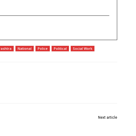
ashtra
National
Police
Political
Social Work
Next article
नाशिक त्र्यंबकेश्वर सिंहस्थ कुंभमेळा बोधचिन्हाचे मुख्यमंत्री, दोन्ही
उपमुख्यमंत्री आणि मान्यवरांच्या हस्ते अनावरण