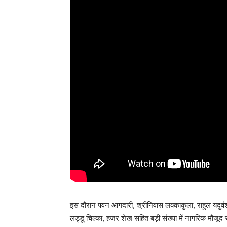
इस दौरान पवन आगदारी, श्रीनिवास लक्काकुला, राहुल यदुवंश
लड्डू चिल्का, हजर शेख सहित बड़ी संख्या में नागरिक मौजूद र