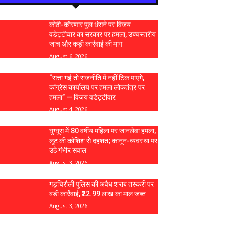
कोठी-कोरणार पुल धंसने पर विजय
वडेट्टीवार का सरकार पर हमला, उच्चस्तरीय
जांच और कड़ी कार्रवाई की मांग
August 6, 2026
“सत्ता गई तो राजनीति में नहीं टिक पाएंगे,
कांग्रेस कार्यालय पर हमला लोकतंत्र पर
हमला” — विजय वडेट्टीवार
August 4, 2026
घुग्घूस में 80 वर्षीय महिला पर जानलेवा हमला,
लूट की कोशिश से दहशत; कानून-व्यवस्था पर
उठे गंभीर सवाल
August 3, 2026
गड़चिरौली पुलिस की अवैध शराब तस्करी पर
बड़ी कार्रवाई, ₹22.99 लाख का माल जब्त
August 3, 2026