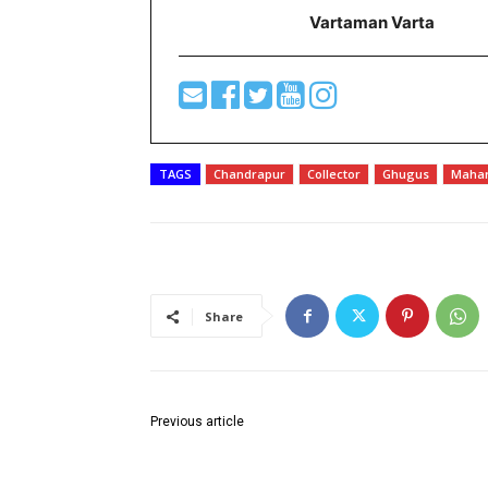
Vartaman Varta
TAGS
Chandrapur
Collector
Ghugus
Mahar
Share
Previous article
चंद्रपूरच्या उज्ज्वला सोयाम यांचा राष्ट्रपती द्रौपदी मुर्मू यांच्या
हस्ते गौरव