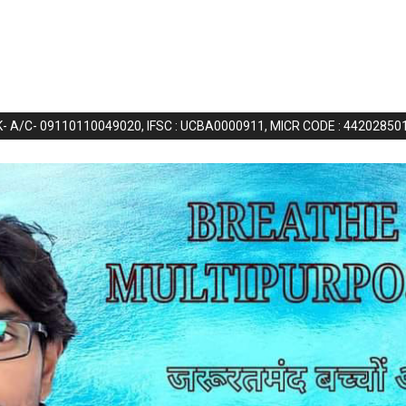
NK- A/C- 09110110049020, IFSC : UCBA0000911, MICR CODE : 44202850