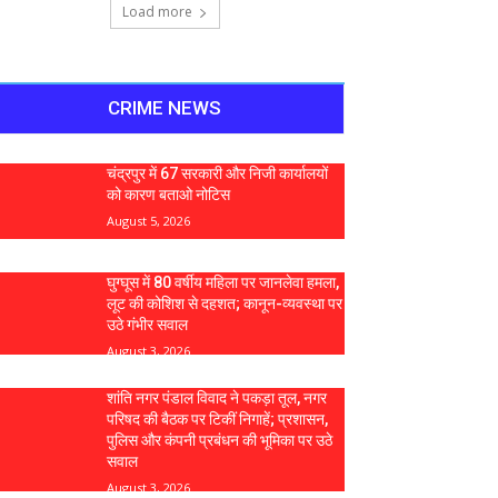
Load more
CRIME NEWS
चंद्रपुर में 67 सरकारी और निजी कार्यालयों
को कारण बताओ नोटिस
August 5, 2026
घुग्घूस में 80 वर्षीय महिला पर जानलेवा हमला,
लूट की कोशिश से दहशत; कानून-व्यवस्था पर
उठे गंभीर सवाल
August 3, 2026
शांति नगर पंडाल विवाद ने पकड़ा तूल, नगर
परिषद की बैठक पर टिकीं निगाहें; प्रशासन,
पुलिस और कंपनी प्रबंधन की भूमिका पर उठे
सवाल
August 3, 2026