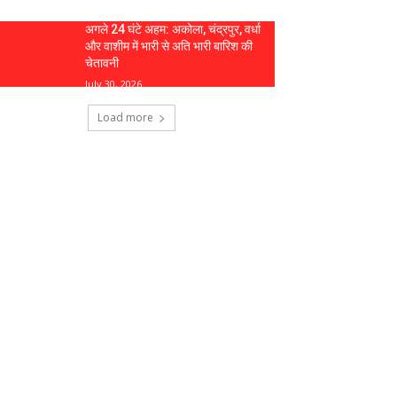
अगले 24 घंटे अहम: अकोला, चंद्रपुर, वर्धा
और वाशीम में भारी से अति भारी बारिश की
चेतावनी
July 30, 2026
Load more