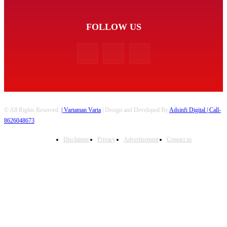
FOLLOW US
© All Rights Reserved.
| Vartaman Varta
| Design and Developed By
Adsinfi Digital
| Call-
8626048673
Disclaimer
Privacy
Advertisement
Contact us