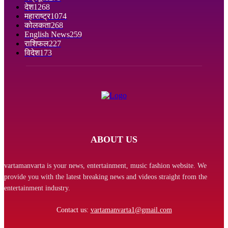
देश
1268
महाराष्ट्र
1074
कोलकता
268
English News
259
राशिफल
227
विदेश
173
ABOUT US
vartamanvarta is your news, entertainment, music fashion website. We
provide you with the latest breaking news and videos straight from the
entertainment industry.
Contact us:
vartamanvarta1@gmail.com