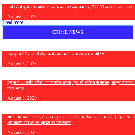
गड़चिरौली पुलिस की अवैध शराब तस्करी पर बड़ी कार्रवाई, ₹22.99 लाख का माल जब्त
August 3, 2026
Load more
CRIME NEWS
चंद्रपुर में 67 सरकारी और निजी कार्यालयों को कारण बताओ नोटिस
August 5, 2026
घुग्घूस में 80 वर्षीय महिला पर जानलेवा हमला, लूट की कोशिश से दहशत; कानून-व्यवस्था 
गंभीर सवाल
August 3, 2026
शांति नगर पंडाल विवाद ने पकड़ा तूल, नगर परिषद की बैठक पर टिकीं निगाहें; प्रशासन, 
और कंपनी प्रबंधन की भूमिका पर उठे सवाल
August 3, 2026