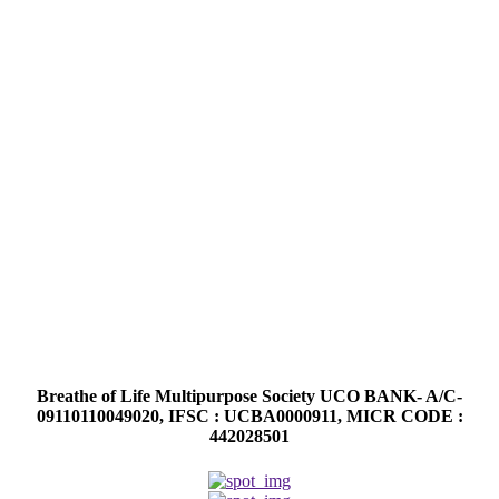
Breathe of Life Multipurpose Society UCO BANK- A/C-
09110110049020, IFSC : UCBA0000911, MICR CODE :
442028501