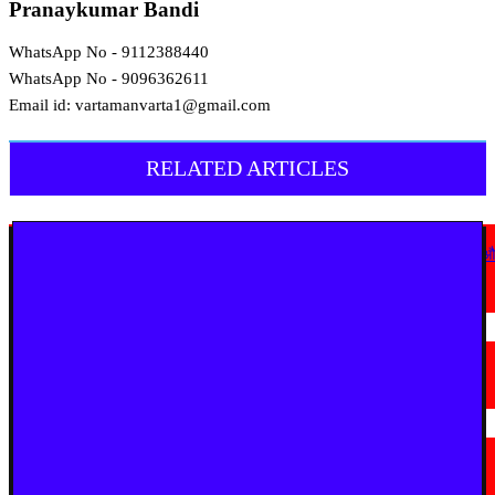
Pranaykumar Bandi
WhatsApp No - 9112388440
WhatsApp No - 9096362611
Email id: vartamanvarta1@gmail.com
RELATED ARTICLES
देश
कोठी-कोरणार पुल धंसने पर विजय वडेट्टीवार का सरकार पर हमला, उच्चस्तरीय जांच 
कड़ी कार्रवाई की मांग
August 6, 2026
चंद्रपूर
चंद्रपुर में 67 सरकारी और निजी कार्यालयों को कारण बताओ नोटिस
August 5, 2026
देश
राष्ट्रपति को मिले 300 चुनिंदा उपहारों की सार्वजनिक नीलामी शुरू, 5 सितंबर तक लगा
सकेंगे बोली