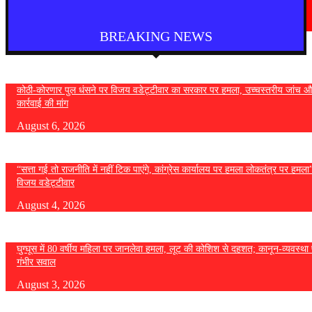
फुकेट से दिल्ली आ रही एयर इंडिया की फ्लाइट में तेज टर्बुलेंस, कई यात्री घायल
August 4, 2026
BREAKING NEWS
कोठी-कोरणार पुल धंसने पर विजय वडेट्टीवार का सरकार पर हमला, उच्चस्तरीय जांच औ
कार्रवाई की मांग
August 6, 2026
“सत्ता गई तो राजनीति में नहीं टिक पाएंगे, कांग्रेस कार्यालय पर हमला लोकतंत्र पर हमल
विजय वडेट्टीवार
August 4, 2026
घुग्घूस में 80 वर्षीय महिला पर जानलेवा हमला, लूट की कोशिश से दहशत; कानून-व्यवस्था 
गंभीर सवाल
August 3, 2026