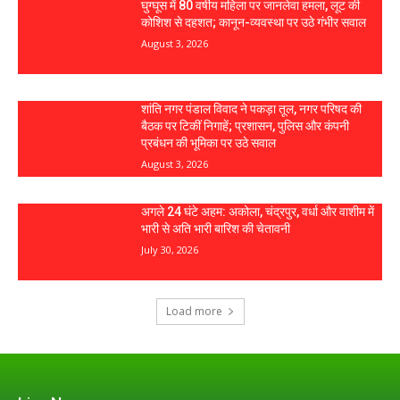
घुग्घूस में 80 वर्षीय महिला पर जानलेवा हमला, लूट की
कोशिश से दहशत; कानून-व्यवस्था पर उठे गंभीर सवाल
August 3, 2026
शांति नगर पंडाल विवाद ने पकड़ा तूल, नगर परिषद की
बैठक पर टिकीं निगाहें; प्रशासन, पुलिस और कंपनी
प्रबंधन की भूमिका पर उठे सवाल
August 3, 2026
अगले 24 घंटे अहम: अकोला, चंद्रपुर, वर्धा और वाशीम में
भारी से अति भारी बारिश की चेतावनी
July 30, 2026
Load more