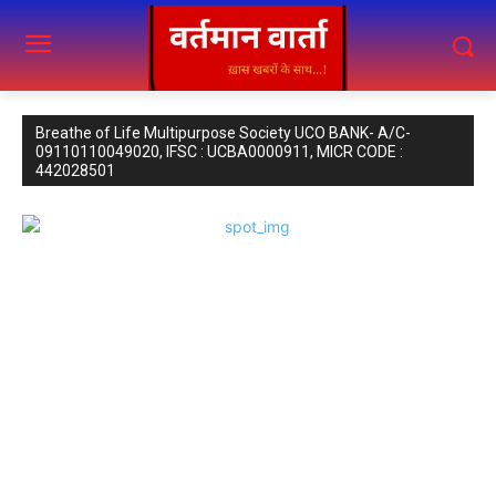
Breathe of Life Multipurpose Society UCO BANK- A/C-
09110110049020, IFSC : UCBA0000911, MICR CODE :
442028501