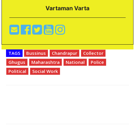
Vartaman Varta
TAGS
Bussinus
Chandrapur
Collector
Ghugus
Maharashtra
National
Police
Political
Social Work