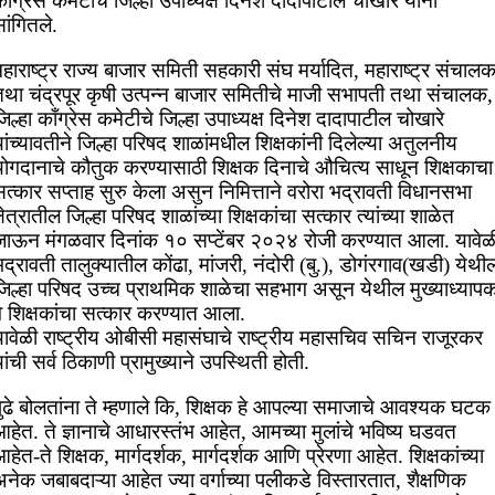
ाँग्रेस कमेटीचे जिल्हा उपाध्यक्ष दिनेश दादापाटील चोखारे यांनी
ांगितले.
हाराष्ट्र राज्य बाजार समिती सहकारी संघ मर्यादित, महाराष्ट्र संचाल
तथा चंद्रपूर कृषी उत्पन्न बाजार समितीचे माजी सभापती तथा संचालक,
िल्हा काँग्रेस कमेटीचे जिल्हा उपाध्यक्ष दिनेश दादापाटील चोखारे
ांच्यावतीने जिल्हा परिषद शाळांमधील शिक्षकांनी दिलेल्या अतुलनीय
योगदानाचे कौतुक करण्यासाठी शिक्षक दिनाचे औचित्य साधून शिक्षकाचा
त्कार सप्ताह सुरु केला असुन निमित्ताने वरोरा भद्रावती विधानसभा
्षेत्रातील जिल्हा परिषद शाळांच्या शिक्षकांचा सत्कार त्यांच्या शाळेत
जाऊन मंगळवार दिनांक १० सप्टेंबर २०२४ रोजी करण्यात आला. यावेळ
द्रावती तालुक्यातील कोंढा, मांजरी, नंदोरी (बु.), डोगंरगाव(खडी) येथी
जिल्हा परिषद उच्च प्राथमिक शाळेचा सहभाग असून येथील मुख्याध्याप
व शिक्षकांचा सत्कार करण्यात आला.
यावेळी राष्ट्रीय ओबीसी महासंघाचे राष्ट्रीय महासचिव सचिन राजूरकर
ांची सर्व ठिकाणी प्रामुख्याने उपस्थिती होती.
पुढे बोलतांना ते म्हणाले कि, शिक्षक हे आपल्या समाजाचे आवश्यक घटक
हेत. ते ज्ञानाचे आधारस्तंभ आहेत, आमच्या मुलांचे भविष्य घडवत
हेत-ते शिक्षक, मार्गदर्शक, मार्गदर्शक आणि प्रेरणा आहेत. शिक्षकांच्या
नेक जबाबदाऱ्या आहेत ज्या वर्गाच्या पलीकडे विस्तारतात, शैक्षणिक