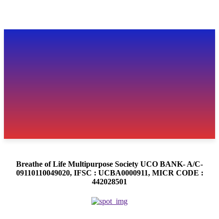
Breathe of Life Multipurpose Society UCO BANK- A/C-
09110110049020, IFSC : UCBA0000911, MICR CODE :
442028501