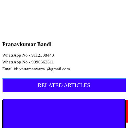
Pranaykumar Bandi
WhatsApp No - 9112388440
WhatsApp No - 9096362611
Email id: vartamanvarta1@gmail.com
RELATED ARTICLES
मराठी न्यूज़
यवतमाळ : आदिवासी कोलाम समाजाच्या विकासासाठी पालकमंत्री संजय राठोड यांचे मोठे
निर्णय; विविध प्रलंबित मागण्या मार्गी
August 6, 2026