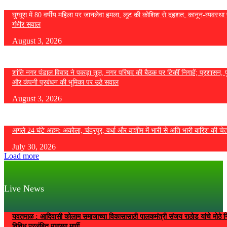
घुग्घूस में 80 वर्षीय महिला पर जानलेवा हमला, लूट की कोशिश से दहशत; कानून-व्यवस्था 
गंभीर सवाल
August 3, 2026
शांति नगर पंडाल विवाद ने पकड़ा तूल, नगर परिषद की बैठक पर टिकीं निगाहें; प्रशासन, 
और कंपनी प्रबंधन की भूमिका पर उठे सवाल
August 3, 2026
अगले 24 घंटे अहम: अकोला, चंद्रपुर, वर्धा और वाशीम में भारी से अति भारी बारिश की चे
July 30, 2026
Load more
Live News
यवतमाळ : आदिवासी कोलाम समाजाच्या विकासासाठी पालकमंत्री संजय राठोड यांचे मोठे नि
विविध प्रलंबित मागण्या मार्गी