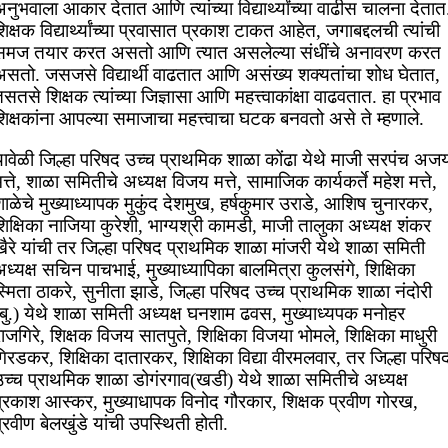
नुभवाला आकार देतात आणि त्यांच्या विद्यार्थ्यांच्या वाढीस चालना देतात
िक्षक विद्यार्थ्यांच्या प्रवासात प्रकाश टाकत आहेत, जगाबद्दलची त्यांची
समज तयार करत असतो आणि त्यात असलेल्या संधींचे अनावरण करत
असतो. जसजसे विद्यार्थी वाढतात आणि असंख्य शक्यतांचा शोध घेतात,
सतसे शिक्षक त्यांच्या जिज्ञासा आणि महत्त्वाकांक्षा वाढवतात. हा प्रभाव
िक्षकांना आपल्या समाजाचा महत्त्वाचा घटक बनवतो असे ते म्हणाले.
यावेळी जिल्हा परिषद उच्च प्राथमिक शाळा कोंढा येथे माजी सरपंच अज
त्ते, शाळा समितीचे अध्यक्ष विजय मत्ते, सामाजिक कार्यकर्ते महेश मत्ते,
ाळेचे मुख्याध्यापक मुकुंद देशमुख, हर्षकुमार उराडे, आशिष चुनारकर,
िक्षिका नाजिया कुरेशी, भाग्यश्री कामडी, माजी तालुका अध्यक्ष शंकर
ैरे यांची तर जिल्हा परिषद प्राथमिक शाळा मांजरी येथे शाळा समिती
ध्यक्ष सचिन पाचभाई, मुख्याध्यापिका बालमित्रा कुलसंगे, शिक्षिका
्मिता ठाकरे, सुनीता झाडे, जिल्हा परिषद उच्च प्राथमिक शाळा नंदोरी
(बु.) येथे शाळा समिती अध्यक्ष घनशाम ढवस, मुख्याध्यपक मनोहर
ाजगिरे, शिक्षक विजय सातपुते, शिक्षिका विजया भोमले, शिक्षिका माधुरी
िरडकर, शिक्षिका दातारकर, शिक्षिका विद्या वीरमलवार, तर जिल्हा परिष
उच्च प्राथमिक शाळा डोगंरगाव(खडी) येथे शाळा समितीचे अध्यक्ष
प्रकाश आस्कर, मुख्याधापक विनोद गौरकार, शिक्षक प्रवीण गोरख,
्रवीण बेलखुंडे यांची उपस्थिती होती.