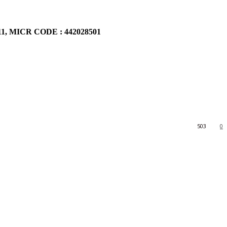
911, MICR CODE : 442028501
503
0