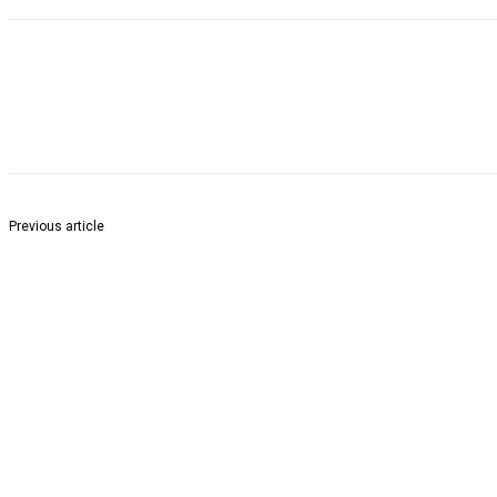
Share
Previous article
शिक्षक दिनाचे औचित्य साधून शिक्षकाचा भद्रावती तालुक्यातील कोंढा, मांजरी, नंदोरी (
सत्कार सप्ताह सुरु