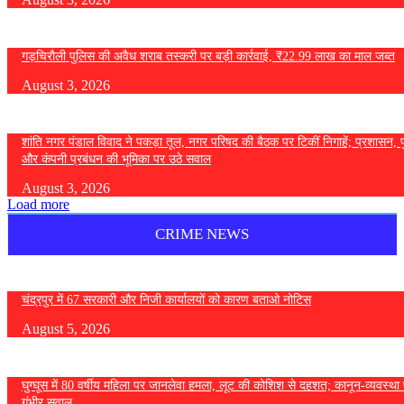
गड़चिरौली पुलिस की अवैध शराब तस्करी पर बड़ी कार्रवाई, ₹22.99 लाख का माल जब्त
August 3, 2026
शांति नगर पंडाल विवाद ने पकड़ा तूल, नगर परिषद की बैठक पर टिकीं निगाहें; प्रशासन, 
और कंपनी प्रबंधन की भूमिका पर उठे सवाल
August 3, 2026
Load more
CRIME NEWS
चंद्रपुर में 67 सरकारी और निजी कार्यालयों को कारण बताओ नोटिस
August 5, 2026
घुग्घूस में 80 वर्षीय महिला पर जानलेवा हमला, लूट की कोशिश से दहशत; कानून-व्यवस्था 
गंभीर सवाल