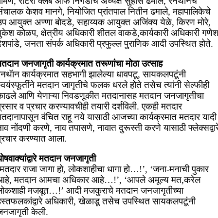
पोमण, रोटरी क्लब ऑफ निगडीचे अध्यक्ष सुहास ढमाले, रनथाॅनचे
संचालक केशव मानगे, नियोजित प्रांतपाल नितीन ढमाले, महापालिकेचे
उप आयुक्त अण्णा बोदडे, सहाय्यक आयुक्त अजिंक्य येळे, किरण मोरे,
मुकेश कोळप, क्षेत्रीय अधिकारी शीतल वाकडे,कार्यकारी अधिकारी गणे
ेशपांडे, जनता संपर्क अधिकारी प्रफुल्ल पुराणिक आदी उपस्थित होते.
मतदान जनजागृती कार्यक्रमात तरूणांचा मोठा उत्साह
रनथॅान कार्यक्रमात सहभागी झालेल्या धावपटू, सायकलपटूंनी
्वयंस्फूर्तीने मतदान जागृतीचे फलक धरले होते तसेच त्यांनी सेल्फीही
काढले आणि येणाऱ्या निवडणूकीत मतदानासह मतदान जनजागृतीचा
प्रसार व प्रचार करण्यावचीही तयारी दर्शविली. एकही मतदार
मतदानापासून वंचित राहू नये यासाठी आजच्या कार्यक्रमात मतदार यादी
ाव नोंदणी करणे, नाव तपासणे, नावात दुरूस्ती करणे यासाठी फ्लेक्सद्वार
प्रचार करण्यात आला.
ोषवाक्यांद्वारे मतदान जनजागृती
‘मतदार राजा जागा हो, लोकशाहीचा धागा हो…!’, ‘जना-मनाची पुकार
आहे, मतदान आमचा अधिकार आहे…!’, ‘आपले अमूल्य मत,करेल
लोकशाही मजबूत…!’ आदी मजकुराचे मतदान जनजागृतीच्या
हस्तफलकांद्वारे अधिकारी, खेळाडू तसेच उपस्थित सायकलपटूंनी
जनजागृती केली.