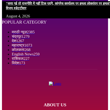
“सत्ता गई तो राजनीति में नहीं टिक पाएंगे, कांग्रेस कार्यालय पर हमला लोकतंत्र पर हम
विजय वडेट्टीवार
August 4, 2026
POPULAR CATEGORY
मराठी न्यूज़
2385
चंद्रपूर
1279
देश
1267
महाराष्ट्र
1073
कोलकता
268
English News
259
राशिफल
227
विदेश
173
ABOUT US