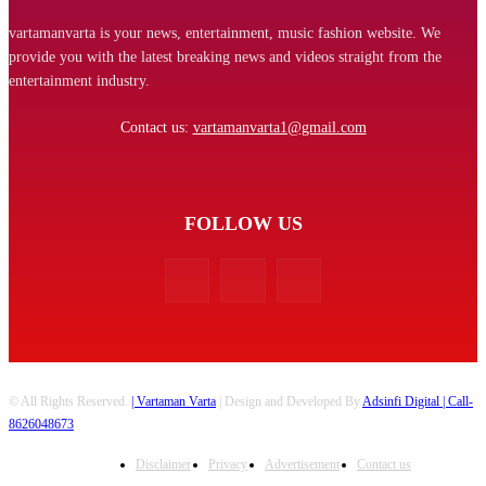
vartamanvarta is your news, entertainment, music fashion website. We
provide you with the latest breaking news and videos straight from the
entertainment industry.
Contact us:
vartamanvarta1@gmail.com
FOLLOW US
© All Rights Reserved.
| Vartaman Varta
| Design and Developed By
Adsinfi Digital
| Call-
8626048673
Disclaimer
Privacy
Advertisement
Contact us