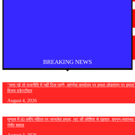
तमिनाडु
चेन्नई में TVK कार्यकर्ताओं का प्रदर्शन, कई हिरासत में
August 4, 2026
विदेश
वॉशिंगटन के स्पोकेन में भीषण आग लगाने के संदेह में एक व्यक्ति गिरफ्तार, आगजनी का
मामला दर्ज
August 4, 2026
BREAKING NEWS
“सत्ता गई तो राजनीति में नहीं टिक पाएंगे, कांग्रेस कार्यालय पर हमला लोकतंत्र पर हमल
विजय वडेट्टीवार
August 4, 2026
घुग्घूस में 80 वर्षीय महिला पर जानलेवा हमला, लूट की कोशिश से दहशत; कानून-व्यवस्था 
गंभीर सवाल
August 3, 2026