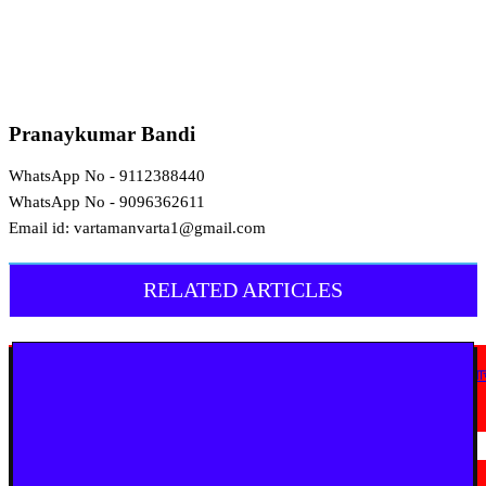
Pranaykumar Bandi
WhatsApp No - 9112388440
WhatsApp No - 9096362611
Email id: vartamanvarta1@gmail.com
RELATED ARTICLES
मराठी न्यूज़
एअर इंडिया इमारतीचे होणार नूतनीकरण; लोकाभिमुख प्रशासकीय रचनेला प्राधान्य देण्या
मुख्यमंत्र्यांचे निर्देश
August 3, 2026
मराठी न्यूज़