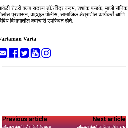
यावेळी रोटरी क्लब सदस्य डाॅ.रविंद्र कदम, शशांक फडके, माजी सैनिक
पोलीस प्रशासन, वाहतूक पोलीस, सामाजिक क्षेत्रातील कार्यकर्ते आणि
िविध विभागातील कर्मचारी उपस्थित होते.
Vartaman Varta
Previous article
Next article
लॉयड्स कंपनी और जिले के अन्य
लॉयड्स कंपनी व जिल्ह्यातील इतर