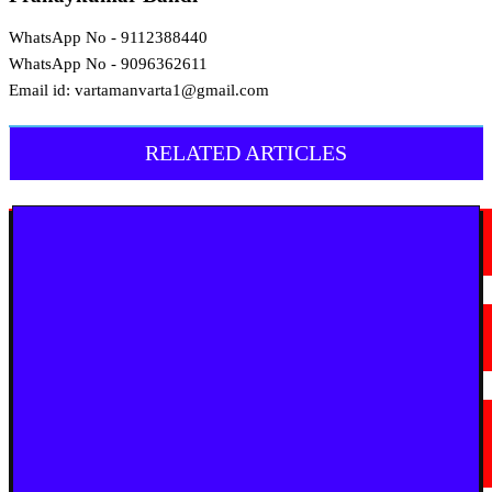
WhatsApp No - 9112388440
WhatsApp No - 9096362611
Email id: vartamanvarta1@gmail.com
RELATED ARTICLES
मराठी न्यूज़
चंद्रपूरमध्ये 2 ऑक्टो. ते 17 ऑक्टो दरम्यान सैन्य भरती
August 10, 2026
मराठी न्यूज़
चामोर्शीत प्रतिबंधित सुगंधित तंबाखूची अवैध वाहतूक; ₹७.६७ लाखांचा मुद्देमाल जप्त
August 7, 2026
मराठी न्यूज़
यवतमाळ : आदिवासी कोलाम समाजाच्या विकासासाठी पालकमंत्री संजय राठोड यांचे मोठे
निर्णय; विविध प्रलंबित मागण्या मार्गी
August 6, 2026