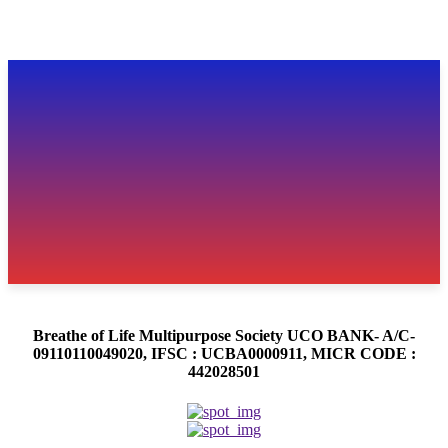
Breathe of Life Multipurpose Society UCO BANK- A/C-
09110110049020, IFSC : UCBA0000911, MICR CODE :
442028501