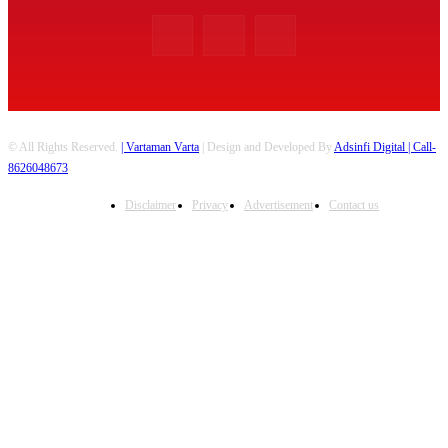
© All Rights Reserved.
| Vartaman Varta
| Design and Developed By
Adsinfi Digital
| Call-
8626048673
Disclaimer
Privacy
Advertisement
Contact us