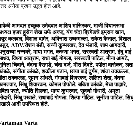
इतर अनेक प्रश्न उद्भव होत आहे.
यावेळी आमदार इच्छूक उमेदवार आशिष मासिरकर, माजी विधानसभा
ध्यक्ष हजर हुसेन शेख उर्फ अज्जू, यंग चंदा ब्रिगेडचे इम्रान खान,
मयूर कलवल, विशाल दामेर, अविनाश उष्कमल्ला, राकेश कैताल, विशाल
अडूर, ADV.रोशन बंडी, सन्नी कुम्मरवार, देव भंडारी, शाम आगदारी,
अनुसय्या नन्नवरे, माया भगत, करुणा भगत, सरस्वती आत्राम, इंदू बाई
जाधव, विध्या आत्राम, राधा बाई गोगला, सरस्वती पाटिल, मीना आमटे,
ुनिता चिवाने, वंदना वैरागडे, चंदा दर्ज, मीरा दिवटे, पपीता वासेकर, लत
ांबळे, संगीता कांबळे, शकीला पठान, छाया बाई दुर्गम, शांता तक्कल्ला,
गीता तक्कल्ला, सुमन आंधले, गंगाबाई शिवरकर, ललिता शेख, वंदना
ामतवार, सिंधु शिवारकर, कोमल पोफोले, बबिता कांबळे, मेघा पाझारे,
बिता परते, ज्योति सिल्का, भाग्य कुभरवार, सुवर्णा गोधारी, अमृता
ोदारी, सिंधु पखाले, राधाबाई गोगला, शिल्पा गोहिल, सुनीता पाटिल, सिंध
पखाले आदी उपस्थित होते.
Vartaman Varta