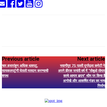
Previous article
Next article
चार हजारांहून अधिक धावपटू,
भवानीपुर 75 पल्ली दुर्गापूजा कमेटी ने
सायकलपटूंनी घेतली मतदान करण्याची
अपने हीरक जयंती वर्ष में “तोबुओ तोमार
शपथ
काचे आमार हृदय” थीम पर किया है
अनोखे और आकर्षित मंडप का भव्य
निर्माण