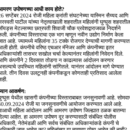
आमरण उपोषणच्या आधी काय होते?
6 सप्टेंबर 2024 रोजी महिला क्रांती संघटनेच्या यास्मिन सैय्यद आणि
रस्वती पाटील यांच्या नेतृत्वाखाली शहरातील महिलांनी घुग्घुस शहराती
ॉयड्स मेटल्सच्या छत्रपती शिवाजी चौक प्रवेशद्वाराजवळ निदर्शने
ेली. कंपनीच्या विस्ताराचा एक भाग म्हणून नवीन उद्योग निर्माण केला
ात आहे. ज्यामध्ये महिलांना 35 टक्के रोजगार देण्याची मागणी करण्यात
आली होती. कंपनीचे वरिष्ठ एचआर मॅनेजर आणि कंपनीच्या इतर
धिकाऱ्यांशी तासभर सखोल चर्चा केल्यानंतर महिलांनी निवेदन दिले.
आणि कंपनीने 2 दिवसात तोडगा न काढल्यास आंदोलन करणार
सल्याचे उपस्थित महिलांनी सांगितले. यानंतर आंदोलन मागे घेण्यात
आले. तीन दिवस उलटूनही कंपनीकडून कोणताही प्रतिसाद आलेला
ाही.
ध्यान आकर्षण:
घुग्घुस येथील खासगी कंपनीच्या विस्ताराबाबत जनसुनावणी आहे. सोमवा
30.09.2024 रोजी या जनसुनावणीचे आयोजन करण्यात आले आहे.
याआधी महिला आंदोलन आणि आमरण उपोषण जिल्ह्यात ठळक बातम्या
दिल्या आहेत. हा आमरण उपोषण दूर करण्यासाठी संबंधित पोलीस
अधिकारी, नेतेमंडळी आणि सर्वच संबंधित अधिकाऱ्यांकडे कंपनी चे
अधिकारी जात आहेत का? महिलांच्या या मागण्या योग्य आहेत की नाही?