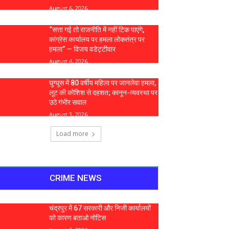
August 6, 2026
“सत्ता गई तो राजनीति में नहीं टिक पाएंगे,
कांग्रेस कार्यालय पर हमला लोकतंत्र पर
हमला” — विजय वडेट्टीवार
August 4, 2026
घुग्घूस में 80 वर्षीय महिला पर जानलेवा हमला,
लूट की कोशिश से दहशत; कानून-व्यवस्था पर
उठे गंभीर सवाल
August 3, 2026
Load more
CRIME NEWS
चंद्रपुर में 67 सरकारी और निजी कार्यालयों
को कारण बताओ नोटिस