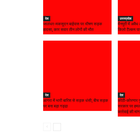
देश
उत्तरप्रदेश
जालंधर-मकसूदन बाईपास पर भीषण सड़क
मैनपुरी में अवै
हादसा, कार सवार तीन लोगों की मौत
किलो टैल्कम प
देश
देश
आगरा में भारी बारिश से सड़क धंसी, बीच सड़क
कोठी-कोरणार पु
पर बना बड़ा गड्ढा
सरकार पर हमला
कार्रवाई की मांग