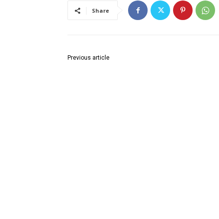
Share
Previous article
लॉयड्स कंपनी व जिल्ह्यातील इतर कंपन्यांमध्ये महिलांना ३५%
रोजगार मिळावा या मागणीसाठी आमरण उपोषण.