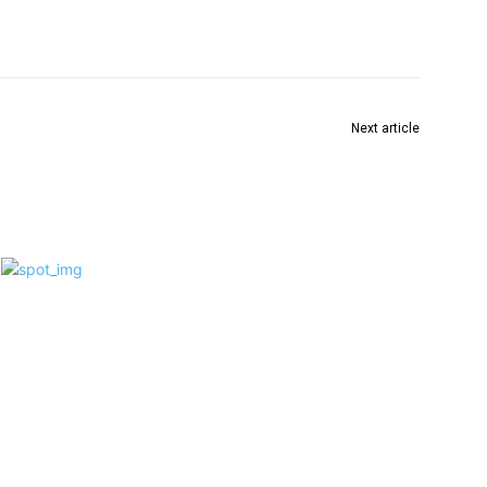
Next article
Bhowanipur 75 Palli Celebrates Diamond Jubilee
with The Theme “Tobuo Tomar Kache Aamar
Hridoy”