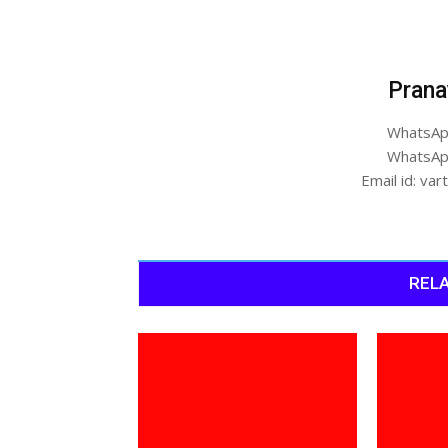
Prana
WhatsAp
WhatsAp
Email id: v
RELA