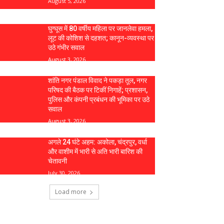
August 5, 2026
घुग्घूस में 80 वर्षीय महिला पर जानलेवा हमला,
लूट की कोशिश से दहशत; कानून-व्यवस्था पर
उठे गंभीर सवाल
August 3, 2026
शांति नगर पंडाल विवाद ने पकड़ा तूल, नगर
परिषद की बैठक पर टिकीं निगाहें; प्रशासन,
पुलिस और कंपनी प्रबंधन की भूमिका पर उठे
सवाल
August 3, 2026
अगले 24 घंटे अहम: अकोला, चंद्रपुर, वर्धा
और वाशीम में भारी से अति भारी बारिश की
चेतावनी
July 30, 2026
Load more