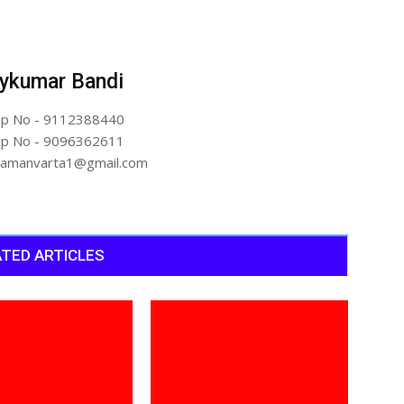
ykumar Bandi
p No - 9112388440
p No - 9096362611
artamanvarta1@gmail.com
TED ARTICLES