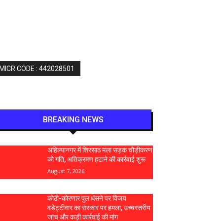
 MICR CODE : 442028501
BREAKING NEWS
अहिल्यानगर में शिरसाठ मला सड़क चौड़ीकरण
को गति, अतिक्रमण हटाने की कार्रवाई शुरू
August 7, 2026
कोठी-कोरणार पुल धंसने पर विजय
वडेट्टीवार का सरकार पर हमला, उच्चस्तरीय
जांच और कड़ी कार्रवाई की मांग