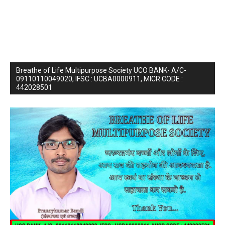
Breathe of Life Multipurpose Society UCO BANK- A/C-
09110110049020, IFSC : UCBA0000911, MICR CODE :
442028501