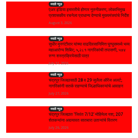
मराठी न्यूज़
एअर इंडिया इमारतीचे होणार नूतनीकरण; लोकाभिमुख
प्रशासकीय रचनेला प्राधान्य देण्याचे मुख्यमंत्र्यांचे निर्देश
August 3, 2026
मराठी न्यूज़
सुधीर मुनगंटीवार यांच्या वाढदिवसानिमित्त घुग्घुसमध्ये भव्य
महाआरोग्य शिबिर; ५,२८१ नागरिकांची तपासणी, ५७४
रुग्ण शस्त्रक्रियेसाठी पात्र
July 31, 2026
मराठी न्यूज़
चंद्रपूर जिल्ह्यासाठी 28 व 29 जुलैला ऑरेंज अलर्ट;
नागरिकांनी सतर्क राहण्याचे जिल्हाधिकाऱ्यांचे आवाहन
July 27, 2026
मराठी न्यूज़
चंद्रपुर जिल्ह्यात ‘जिवंत 7/12’ मोहिमेला यश; 207
शेतकऱ्यांना अद्ययावत सातबारा उताऱ्यांचे वितरण
July 26, 2026