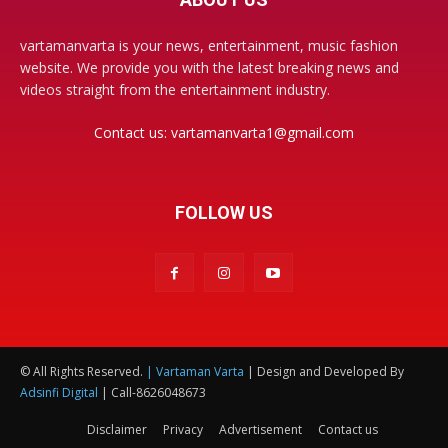
vartamanvarta is your news, entertainment, music fashion
website. We provide you with the latest breaking news and
videos straight from the entertainment industry.
Contact us:
vartamanvarta1@gmail.com
FOLLOW US
© All Rights Reserved.
| Vartaman Varta
| Design and Developed By
Adsinfi Digital
| Call-8626048673
Disclaimer
Privacy
Advertisement
Contact us