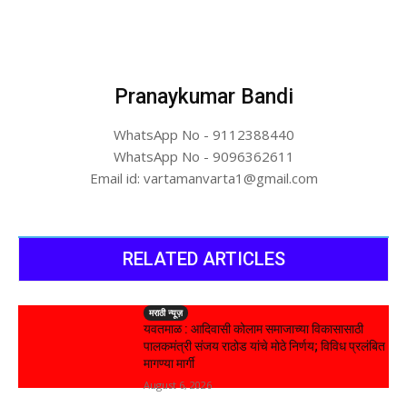
Pranaykumar Bandi
WhatsApp No - 9112388440
WhatsApp No - 9096362611
Email id: vartamanvarta1@gmail.com
RELATED ARTICLES
मराठी न्यूज़
यवतमाळ : आदिवासी कोलाम समाजाच्या विकासासाठी
पालकमंत्री संजय राठोड यांचे मोठे निर्णय; विविध प्रलंबित
मागण्या मार्गी
August 6, 2026