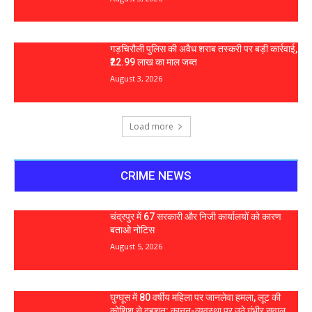
गड़चिरौली पुलिस की अवैध शराब तस्करी पर बड़ी कार्रवाई,
₹22.99 लाख का माल जब्त
August 3, 2026
Load more
CRIME NEWS
चंद्रपुर में 67 सरकारी और निजी कार्यालयों को कारण
बताओ नोटिस
August 5, 2026
घुग्घूस में 80 वर्षीय महिला पर जानलेवा हमला, लूट की
कोशिश से दहशत; कानून-व्यवस्था पर उठे गंभीर सवाल