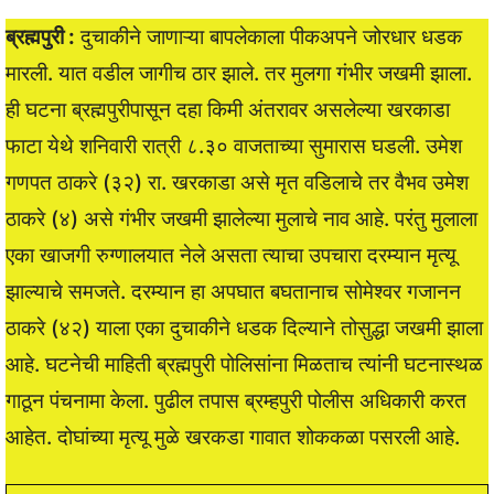
ब्रह्मपुरी :
दुचाकीने जाणाऱ्या बापलेकाला पीकअपने जोरधार धडक
मारली. यात वडील जागीच ठार झाले. तर मुलगा गंभीर जखमी झाला.
ही घटना ब्रह्मपुरीपासून दहा किमी अंतरावर असलेल्या खरकाडा
फाटा येथे शनिवारी रात्री ८.३० वाजताच्या सुमारास घडली. उमेश
गणपत ठाकरे (३२) रा. खरकाडा असे मृत वडिलाचे तर वैभव उमेश
ठाकरे (४) असे गंभीर जखमी झालेल्या मुलाचे नाव आहे. परंतु मुलाला
एका खाजगी रुग्णालयात नेले असता त्याचा उपचारा दरम्यान मृत्यू
झाल्याचे समजते. दरम्यान हा अपघात बघतानाच सोमेश्वर गजानन
ठाकरे (४२) याला एका दुचाकीने धडक दिल्याने तोसुद्धा जखमी झाला
आहे. घटनेची माहिती ब्रह्मपुरी पोलिसांना मिळताच त्यांनी घटनास्थळ
गाठून पंचनामा केला. पुढील तपास ब्रम्हपुरी पोलीस अधिकारी करत
आहेत. दोघांच्या मृत्यू मुळे खरकडा गावात शोककळा पसरली आहे.