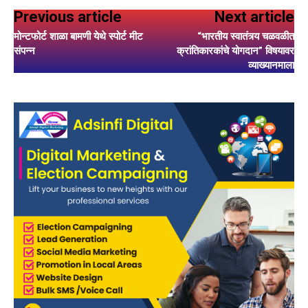
Previous article
Next article
मोन्टफोर्ट शाळा बामणी येथे स्पोर्ट मीट
“भारतीय स्वातंत्र्य चळवळीत
संपन्न
क्रांतिकारकांचे योगदान” विषयावर
व्याख्यानमाला