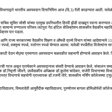
विभागाद्वारे भारतीय अवयवदान दिनानिमित्त आज (दि.3) रॅली काढण्यात आली. यावेळी स
े सचिव सुमित जोशी यांच्या प्रमुख उपस्थितीत हिरवी झेंडी दाखवून रवाना करण्यात आ
ा सामान्य रुग्णालय परिसर-जटपुरा गेट-हॉटेल सेलिब्रेशन-शासकीय वैद्यकीय महाविद
र्यक्रम पार पडला.
णि राज्य सरकारच्या वैद्यकीय शिक्षण व औषधी द्रव्ये विभाग यांच्या आदेशान्वये 
िता स्पर्धा, वक्तृत्व स्पर्धा, स्लोगन स्पर्धा घेण्यात आल्या. यावेळी स्पर्धेतील विजेत्या
ंना आडकाठी देउन मोठ्या प्रमाणात अवयवदान चळवळीत सहभागी होण्याचे आवाहन केले
 काळाची गरज असून प्रत्येकाने अवयवदानास संमती देण्याचे आवाहन केले. संचालन स
 डॉ.निवृत्ती जीवने, उपवैद्यकीय अधिक्षक डॉ.कुलेश चांदेकर, सर्जरी विभागाच्या वि
ास्त्र विभागाचे सहयोगी प्राध्यापक डॉ.रजनी तोरे, शासकीय नर्सिंग कॉलेजच्या ट्
िद्यालय, विमलादेवी आयुर्वेदीक महाविद्यालय, पुरुषोत्तम बागला होमिओपॅथी कॉलेज