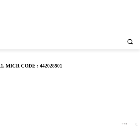
911, MICR CODE : 442028501
332
0