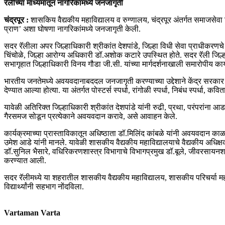
रॅलीच्या माध्यमातून नागरिकांमध्ये जनजागृती
चंद्रपूर :
शासकिय वैद्यकीय महाविद्यालय व रुग्णालय, चंद्रपूर अंतर्गत समाजसेवा 
प्राण’ अशा घोषणा नागरिकांमध्ये जनजागृती केली.
सदर रॅलीला अपर जिल्हाधिकारी श्रीकांत देशपांडे, जिल्हा विधी सेवा प्राधीकरणच
चिंचोळे, जिल्हा आरोग्य अधिकारी डॉ.अशोक कटारे उपस्थित होते. सदर रॅली जिल्ह
सभागृहात जिल्हाधिकारी विनय गौडा जी.सी. यांच्या मार्गदर्शनाखाली समारोपीय का
भारतीय जनतेमध्ये अवयवदानाबददल जनजागृती करण्याच्या उद्देशाने केंद्र सरकार आ
देण्यात आल्या होत्या. या अंतर्गत पोस्टर्स स्पर्धा, रांगोळी स्पर्धा, निबंध स्पर्धा, कव
यावेळी अतिरिक्त जिल्हाधिकारी श्रीकांत देशपांडे यांनी रुढी, प्रथा, परंपरा
गैरसमज सोडून प्रत्येकाने अवयवदान करावे, असे आवाहन केले.
कार्यक्रमाच्या प्रास्ताविकातून अधिष्ठाता डॉ.मिलिंद कांबळे यांनी अवयवदान
उमेश आडे यांनी मानले. यावेळी शासकीय वैद्यकीय महाविद्यालयाचे वैद्यकीय अधिक्षक
डॉ.सुनिल भैसारे, वधिरिकरणशास्त्र विभागाचे विभागप्रमुख डॉ.बूले, जीवरसायनश
करण्यात आली.
सदर रॅलीमध्ये या शहरातील शासकीय वैद्यकीय महाविद्यालय, शासकीय परिचर्या महाव
विद्यार्थ्यांनी सहभाग नोंदविला.
Vartaman Varta