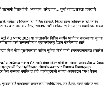
हभागी विद्यार्थ्यांनी ‘अवयदान! श्रेष्ठदान….तुम्ही वाचवू शकता एखाद्याचे
ले. यावेळी अधिष्ठाता डॉ.मिलिंद देशपांडे, जिल्हा शल्य चिकित्सक डॉ.महादेव
्यालय व रुग्णालय परिसर, रामनगर अशी मार्गक्रमण केल्यानंतर महाविद्यालयाच्या
11 जुलै ते 3 ऑगष्ट 2024 या कालावधीत विविध स्पर्धेचे आयोजन करण्याच्या सुचना
ंना मान्यवरांच्या हस्ते सन्मानचिन्ह व प्रशस्तीपत्र देऊन गौरविन्यात आले.
. जिल्हा विधी सेवा प्राधीकरणचे सचिव सुमित जोशी यांनी अवयवदानाबाबत असलेले
माजसेवा अधिक्षक राकेश शेंडे आणि हंमत भोयर यांनी तर आभार समाजसेवा अधिक्षक
भागप्रमुख डॉ.दिपा जहांगिरदार, औषधवैद्यकशास्त्र विभागाचे विभागप्रमुख
युटर रिना कन्नाके उपस्थित होते. कार्यक्रमाची सांगता अवयवदान शपथ घेऊन
, सुशिलाबाई मामीडवार समाजकार्य महाविद्यालय, एफ.ई.एस. गॅर्ल्स कॉलेज च्या