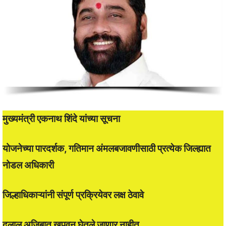
मुख्यमंत्री एकनाथ शिंदे यांच्या सूचना
योजनेच्या पारदर्शक, गतिमान अंमलबजावणीसाठी प्रत्येक जिल्ह्यात
नोडल अधिकारी
जिल्हाधिकाऱ्यांनी संपूर्ण प्रक्रियेवर लक्ष ठेवावे
दलाल अजिबात खपवून घेतले जाणार नाहीत