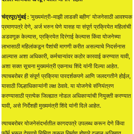
चंद्रपूर/मुंबई :
‘मुख्यमंत्री-माझी लाडकी बहीण’ योजनेसाठी आवश्यक
प्रमाणपत्रे देणे, अर्ज भरुन घेणे यासह या संपूर्ण प्रक्रियेत महिलांची
अडवणूक केल्यास, प्रक्रियेत दिरंगाई केल्यास किंवा योजनेच्या
लाभासाठी महिलांकडून पैशांची मागणी करीत असल्याचे निदर्सनास
आल्यास अशा अधिकारी, कर्मचाऱ्यांवर कठोर कारवाई करण्यात यावी,
अशा सक्त सूचना मुख्यमंत्री एकनाथ शिंदे यांनी दिल्या आहेत.
त्याचबरोबर ही संपूर्ण प्रक्रिया पारदर्शकपणे आणि जलदगतीने होईल,
यासाठी जिल्हाधिकाऱ्यांनी लक्ष ठेवावे. या योजनेचे संनियंत्रण
करण्यासाठी प्रत्येक जिल्ह्यात नोडल अधिकाऱ्यांची नियुक्ती करण्यात
यावी, असे निर्देशही मुख्यमंत्री शिंदे यांनी दिले आहेत.
त्याचबरोबर योजनेसंदर्भातील कागदपत्रे उपलब्ध करून देणे किंवा
फॉर्म भरून देण्याचे निमित्त करून निर्माण होणारे दलाल अजिबात