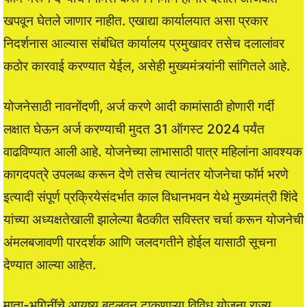
खपवून घेतले जाणार नाहीत. एखाद्या कार्यालयात असा प्रकार
निदर्शनास आल्यास संबंधित कार्यालय प्रमुखावर तसेच दलालांवर
कठोर कारवाई करण्यात येईल, असेही मुख्यमंत्र्यांनी सांगितले आहे.
योजनेसाठी नावनोंदणी, अर्ज करणे आदी कामांसाठी होणारी गर्दी
लक्षात घेऊन अर्ज करण्याची मुदत 31 ऑगस्ट 2024 पर्यंत
वाढविण्यात आली आहे. योजनेच्या लाभासाठी पात्र महिलांना आवश्यक
कागदपत्रे उपलब्ध करून देणे तसेच त्यानंतर योजनेचा फॉर्म भरणे
इत्यादी संपूर्ण प्रक्रियेसंदर्भात काल विधानभवन येथे मुख्यमंत्री शिंदे
यांच्या अध्यक्षतेखाली झालेल्या बैठकीत सविस्तर चर्चा करून योजनेची
अंमलबजावणी पारदर्शक आणि जलदगतीने होईल यासाठी सूचना
देण्यात आल्या आहेत.
माता-भगिनींचे आयुष्य बदलवून टाकणाऱ्या विविध योजना राज्य