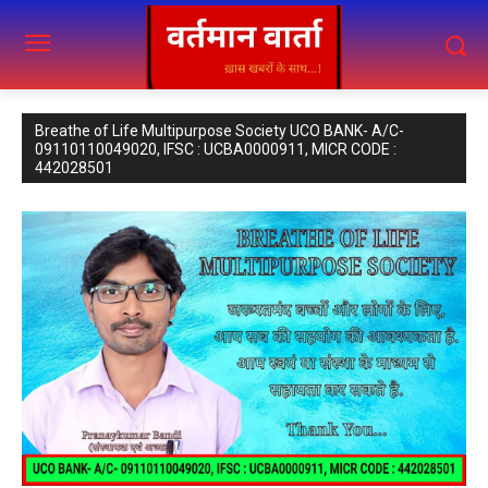
Breathe of Life Multipurpose Society UCO BANK- A/C-
09110110049020, IFSC : UCBA0000911, MICR CODE :
442028501