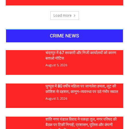
Load more
CRIME NEWS
चंद्रपुर में 67 सरकारी और निजी कार्यालयों को कारण
बताओ नोटिस
August 5, 2026
घुग्घूस में 80 वर्षीय महिला पर जानलेवा हमला, लूट की
कोशिश से दहशत; कानून-व्यवस्था पर उठे गंभीर सवाल
August 3, 2026
शांति नगर पंडाल विवाद ने पकड़ा तूल, नगर परिषद की
बैठक पर टिकीं निगाहें; प्रशासन, पुलिस और कंपनी