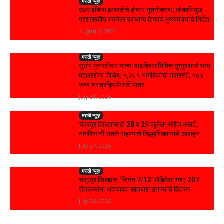
मराठी न्यूज़
एअर इंडिया इमारतीचे होणार नूतनीकरण; लोकाभिमुख
प्रशासकीय रचनेला प्राधान्य देण्याचे मुख्यमंत्र्यांचे निर्देश
August 3, 2026
मराठी न्यूज़
सुधीर मुनगंटीवार यांच्या वाढदिवसानिमित्त घुग्घुसमध्ये भव्य
महाआरोग्य शिबिर; ५,२८१ नागरिकांची तपासणी, ५७४
रुग्ण शस्त्रक्रियेसाठी पात्र
July 31, 2026
मराठी न्यूज़
चंद्रपूर जिल्ह्यासाठी 28 व 29 जुलैला ऑरेंज अलर्ट;
नागरिकांनी सतर्क राहण्याचे जिल्हाधिकाऱ्यांचे आवाहन
July 27, 2026
मराठी न्यूज़
चंद्रपुर जिल्ह्यात ‘जिवंत 7/12’ मोहिमेला यश; 207
शेतकऱ्यांना अद्ययावत सातबारा उताऱ्यांचे वितरण
July 26, 2026