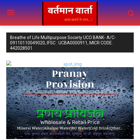
Breathe of Life Multipurpose Society UCO BANK- A/C-
09110110049020, IFSC : UCBA0000911, MICR CODE :
442028501