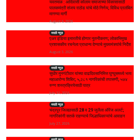
यवतमाळ : आदिवासी कोलाम समाजाच्या विकासासाठी
पालकमंत्री संजय राठोड यांचे मोठे निर्णय; विविध प्रलंबित
मागण्या मार्गी
August 6, 2026
मराठी न्यूज़
एअर इंडिया इमारतीचे होणार नूतनीकरण; लोकाभिमुख
प्रशासकीय रचनेला प्राधान्य देण्याचे मुख्यमंत्र्यांचे निर्देश
August 3, 2026
मराठी न्यूज़
सुधीर मुनगंटीवार यांच्या वाढदिवसानिमित्त घुग्घुसमध्ये भव्य
महाआरोग्य शिबिर; ५,२८१ नागरिकांची तपासणी, ५७४
रुग्ण शस्त्रक्रियेसाठी पात्र
July 31, 2026
मराठी न्यूज़
चंद्रपूर जिल्ह्यासाठी 28 व 29 जुलैला ऑरेंज अलर्ट;
नागरिकांनी सतर्क राहण्याचे जिल्हाधिकाऱ्यांचे आवाहन
July 27, 2026
मराठी न्यूज़