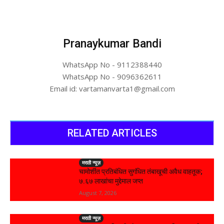
Pranaykumar Bandi
WhatsApp No - 9112388440
WhatsApp No - 9096362611
Email id: vartamanvarta1@gmail.com
RELATED ARTICLES
मराठी न्यूज़
चामोर्शीत प्रतिबंधित सुगंधित तंबाखूची अवैध वाहतूक;
₹७.६७ लाखांचा मुद्देमाल जप्त
August 7, 2026
मराठी न्यूज़