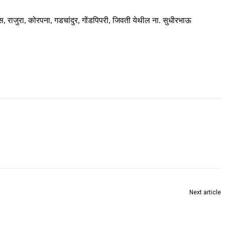
ुस, राजुरा, कोरपना, गडचांदुर, गोंडपिपरी, जिवती येथील ना. सुधीरभाऊ
Next article
इंदुमिल के काम पर सरकार ने एक रुपया भी खर्च नहीं किया : विजय वडेट्टीवार