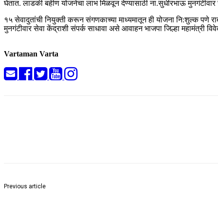
घेतात. लाडकी बहीण योजनेचा लाभ मिळवून देण्यासाठी ना.सुधीरभाऊ मुनगंटीवार से
१५ सेवादुतांची नियुक्ती करून संगणकाच्या माध्यमातून ही योजना नि:शुल्क पणे र
मुनगंटीवार सेवा केंद्राशी संपर्क साधावा असे आवाहन भाजपा जिल्हा महामंत्री विवे
Vartaman Varta
Share
Previous article
कांग्रेस ने मुख्याधिकारी की खाली कुर्सी को ज्ञापन सौंपा और नाराजगी…