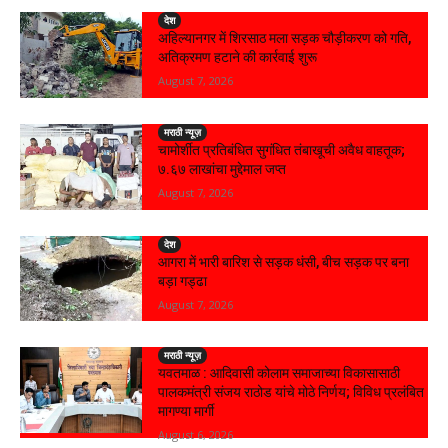
देश
अहिल्यानगर में शिरसाठ मला सड़क चौड़ीकरण को गति,
अतिक्रमण हटाने की कार्रवाई शुरू
August 7, 2026
मराठी न्यूज़
चामोर्शीत प्रतिबंधित सुगंधित तंबाखूची अवैध वाहतूक;
₹७.६७ लाखांचा मुद्देमाल जप्त
August 7, 2026
देश
आगरा में भारी बारिश से सड़क धंसी, बीच सड़क पर बना
बड़ा गड्ढा
August 7, 2026
मराठी न्यूज़
यवतमाळ : आदिवासी कोलाम समाजाच्या विकासासाठी
पालकमंत्री संजय राठोड यांचे मोठे निर्णय; विविध प्रलंबित
मागण्या मार्गी
August 6, 2026