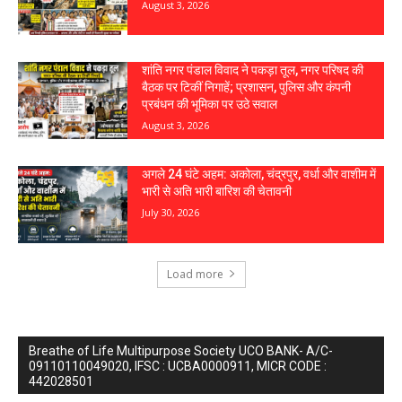
August 3, 2026
शांति नगर पंडाल विवाद ने पकड़ा तूल, नगर परिषद की
बैठक पर टिकीं निगाहें; प्रशासन, पुलिस और कंपनी
प्रबंधन की भूमिका पर उठे सवाल
August 3, 2026
अगले 24 घंटे अहम: अकोला, चंद्रपुर, वर्धा और वाशीम में
भारी से अति भारी बारिश की चेतावनी
July 30, 2026
Load more