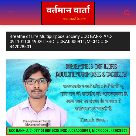
Breathe of Life Multipurpose Society UCO BANK- A/C-
09110110049020, IFSC : UCBA0000911, MICR CODE :
442028501