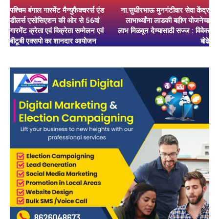
पश्चिम बंगाल गारमेंट मैन्युफैक्चरर्स एंड
ना.सुधीरभाऊ मुनगंटीवार सेवा केंद्र
डीलर्स एसोसिएशन की ओर से 56वां
लाभार्थ्यांना लाडकी बहीण योजनेचा
गारमेंट क्रेता एवं विक्रेता सम्मेलन एवं
लाभ मिळवून देण्यासाठी सज्ज : विवेक
बीटूबी एक्सपो का शानदार आयोजन
बोढे