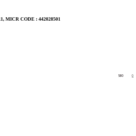
911, MICR CODE : 442028501
580
0