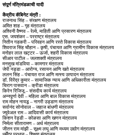
संपूर्ण मंत्रिमंडळाची यादी
केंद्रीय कॅबिनेट मंत्री :
राजनाथ सिंह – संरक्षण मंत्रालय
अमित शाह – गृह मंत्रालय
अश्विनी वैष्णव – रेल्वे, माहिती आणि प्रसारण मंत्रालय
एस. जयशंकर – परराष्ट्र मंत्रालय
नितीन गडकरी – परिवहन आणि रस्ते विकास मंत्रालय
शिवराज सिंह चौहान – कृषी, पंचायत आणि ग्रामीण विकास मंत्रालय
मनोहर लाल खट्टर – ऊर्जा, शहरी विकास मंत्रालय
सीआर पाटील – जलशक्ती मंत्रालय
मनसुख मांडविया – कामगार मंत्रालय
जेपी नड्डा – आरोग्य, रसायन आणि खते मंत्रालय
ललन सिंह – पंचायत राज आणि मत्स्य उत्पादन मंत्रालय
डॉ. विरेंद्र कुमार – सामाजिक न्याय आणि अधिकारीता मंत्रालय
चिराग पासवान – क्रीडा मंत्रालय
किरेन रिजिजू – संसदीय कार्य मंत्रालय
अन्नपूर्णा देवी – महिला आणि बाल विकास मंत्रालय
राम मोहन नायडू – नागरी उड्डाण मंत्रालय
सर्वानंद सोनोवाल – जहाज बांधणी मंत्रालय
ज्युवेअल राम – आदिवासी कार्य मंत्रालय
किशन रेड्डी – कोळसा आणि खणन मंत्रालय
निर्मला सीतारामण – अर्थ मंत्रालय
जीतन राम मांझी – सूक्ष्म लघु आणि मध्यम उद्योग मंत्रालय
धर्मेंद्र प्रधान – शिक्षण मंत्रालय