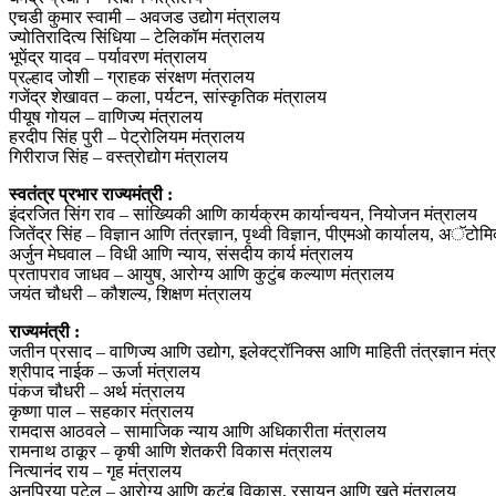
एचडी कुमार स्वामी – अवजड उद्योग मंत्रालय
ज्योतिरादित्य सिंधिया – टेलिकॉम मंत्रालय
भूपेंद्र यादव – पर्यावरण मंत्रालय
प्रल्हाद जोशी – ग्राहक संरक्षण मंत्रालय
गजेंद्र शेखावत – कला, पर्यटन, सांस्कृतिक मंत्रालय
पीयूष गोयल – वाणिज्य मंत्रालय
हरदीप सिंह पुरी – पेट्रोलियम मंत्रालय
गिरीराज सिंह – वस्त्रोद्योग मंत्रालय
स्वतंत्र प्रभार राज्यमंत्री :
इंदरजित सिंग राव – सांख्यिकी आणि कार्यक्रम कार्यान्वयन, नियोजन मंत्रालय
जितेंद्र सिंह – विज्ञान आणि तंत्रज्ञान, पृथ्वी विज्ञान, पीएमओ कार्यालय, अॅट
अर्जुन मेघवाल – विधी आणि न्याय, संसदीय कार्य मंत्रालय
प्रतापराव जाधव – आयुष, आरोग्य आणि कुटुंब कल्याण मंत्रालय
जयंत चौधरी – कौशल्य, शिक्षण मंत्रालय
राज्यमंत्री :
जतीन प्रसाद – वाणिज्य आणि उद्योग, इलेक्ट्रॉनिक्स आणि माहिती तंत्रज्ञान मंत
श्रीपाद नाईक – ऊर्जा मंत्रालय
पंकज चौधरी – अर्थ मंत्रालय
कृष्णा पाल – सहकार मंत्रालय
रामदास आठवले – सामाजिक न्याय आणि अधिकारीता मंत्रालय
रामनाथ ठाकूर – कृषी आणि शेतकरी विकास मंत्रालय
नित्यानंद राय – गृह मंत्रालय
अनुप्रिया पटेल – आरोग्य आणि कुटुंब विकास, रसायन आणि खते मंत्रालय