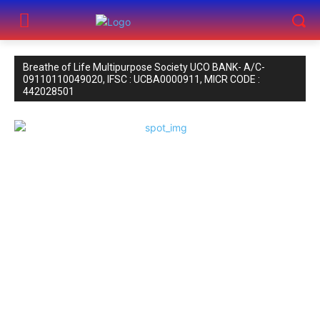
Breathe of Life Multipurpose Society UCO BANK- A/C-
09110110049020, IFSC : UCBA0000911, MICR CODE :
442028501