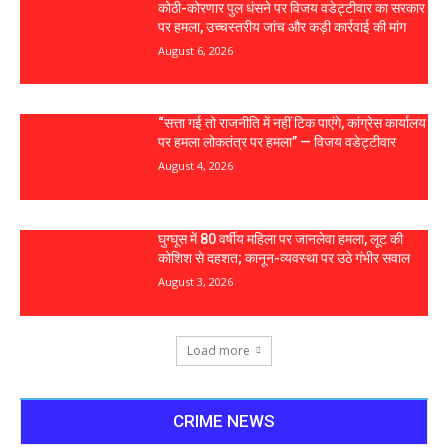
कोठी-कोरणार पुल धंसने पर विजय वडेट्टीवार का सरकार
पर हमला, उच्चस्तरीय जांच और कड़ी कार्रवाई की मांग
August 6, 2026
“सत्ता गई तो राजनीति में नहीं टिक पाएंगे, कांग्रेस कार्यालय
पर हमला लोकतंत्र पर हमला” — विजय वडेट्टीवार
August 4, 2026
घुग्घूस में 80 वर्षीय महिला पर जानलेवा हमला, लूट की
कोशिश से दहशत; कानून-व्यवस्था पर उठे गंभीर सवाल
August 3, 2026
Load more
CRIME NEWS