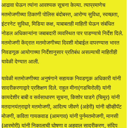
आढावा घेऊन त्यांना आवश्यक सूचना केल्या. त्याप्रमाणेच
मतमोजणीच्या ठिकाणी पोलिस बंदोबस्त, आरोग्य सुविधा, स्वच्छता,
इंटरनेट सुविधा, मिडिया कक्ष, याबाबतही माहिती घेऊन संबंधित
नोडल अधिकाऱ्यांना जबाबदारी व्यवस्थित पार पाडण्याचे निर्देश दिले.
मतमोजणी केंद्रात मतमोजणीच्या दिवशी मोबाईल वापरण्यास भारत
निवडणूक आयोगाच्या निर्देशानुसार प्रतिबंध असल्याची माहितीही
यावेळी देण्यात आली.
यावेळी मतमोजणीच्या अनुषंगाने सहायक निवडणूक अधिकारी यांनी
सादरीकरणाद्वारे प्रशिक्षण दिले. राहुल मीना(गडचिरोली) यांनी
कायदेशीर बाबी व सर्वसाधारण सूचना, किशोर घाडगे (चिमूर) यांनी
मतदानयंत्राद्वारे मतमोजणी, आदित्य जीवणे (अहेरी) यांनी व्हीव्हीपॅट
मोजणी, कविता गायकवाड (आमगाव) यांनी पुर्नमतमोजणी, मानसी
(आरमोरी) यांनी निकालाची घोषणा व अहवाल सादरीकरण, संदिप