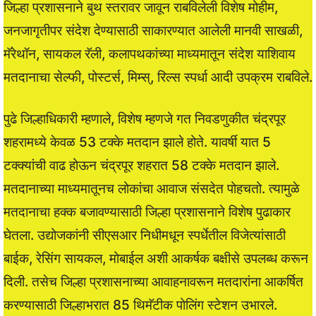
जिल्हा प्रशासनाने बुथ स्तरावर जावून राबविलेली विशेष मोहीम,
जनजागृतीपर संदेश देण्यासाठी साकारण्यात आलेली मानवी साखळी,
मॅरेथॉन, सायकल रॅली, कलापथकांच्या माध्यमातून संदेश याशिवाय
मतदानाचा सेल्फी, पोस्टर्स, मिम्स्, रिल्स स्पर्धा आदी उपक्रम राबविले.
पुढे जिल्हाधिकारी म्हणाले, विशेष म्हणजे गत निवडणुकीत चंद्रपूर
शहरामध्ये केवळ 53 टक्के मतदान झाले होते. यावर्षी यात 5
टक्क्यांची वाढ होऊन चंद्रपूर शहरात 58 टक्के मतदान झाले.
मतदानाच्या माध्यमातूनच लोकांचा आवाज संसदेत पोहचतो. त्यामुळे
मतदानाचा हक्क बजावण्यासाठी जिल्हा प्रशासनाने विशेष पुढाकार
घेतला. उद्योजकांनी सीएसआर निधीमधून स्पर्धेतील विजेत्यांसाठी
बाईक, रेसिंग सायकल, मोबाईल अशी आकर्षक बक्षीसे उपलब्ध करून
दिली. तसेच जिल्हा प्रशासनाच्या आवाहनावरून मतदारांना आकर्षित
करण्यासाठी जिल्हाभरात 85 थिमॅटीक पोलिंग स्टेशन उभारले.