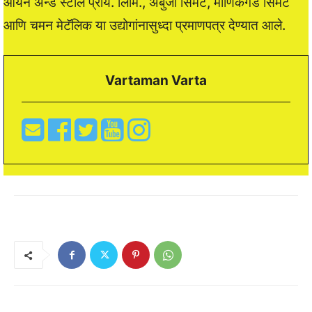
आयर्न ॲन्ड स्टील प्राय. लिमि., अंबुजा सिमेंट, माणिकगड सिमेंट
आणि चमन मेटॅलिक या उद्योगांनासुध्दा प्रमाणपत्र देण्यात आले.
Vartaman Varta