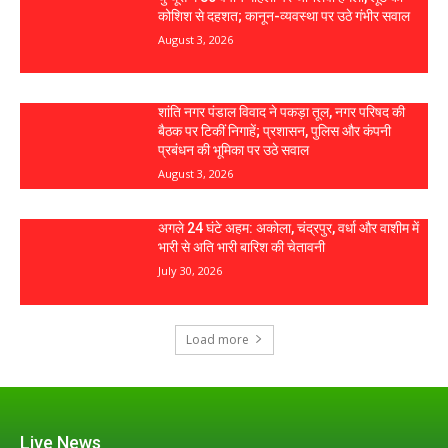
कोशिश से दहशत; कानून-व्यवस्था पर उठे गंभीर सवाल
August 3, 2026
शांति नगर पंडाल विवाद ने पकड़ा तूल, नगर परिषद की
बैठक पर टिकीं निगाहें; प्रशासन, पुलिस और कंपनी
प्रबंधन की भूमिका पर उठे सवाल
August 3, 2026
अगले 24 घंटे अहम: अकोला, चंद्रपुर, वर्धा और वाशीम में
भारी से अति भारी बारिश की चेतावनी
July 30, 2026
Load more
Live News