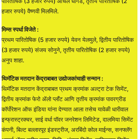
पारितोषिक (3 हजार रुपये) आचल धोंगडे, तृतीय पारितोषिक (2
हजार रुपये) वैष्णवी मिलमिले.
मिम्स स्पर्धा विजेते :
प्रथम पारितोषिक (5 हजार रुपये) येवन येलमुले, द्वितीय पारितोषिक
(3 हजार रुपये) संजय सोनुने, तृतीय पारितोषिक (2 हजार रुपये)
अनुप शाहा.
थिमॅटिक मतदान केंद्राबाबत उद्योजकांचाही सन्मान :
थिमॅटिक मतदान केंद्राबाबत प्रथम क्रमांक अल्ट्रा टेक सिमेंट,
द्वितीय क्रमांक फेरो ॲलो प्लाँट आणि तृतीय क्रमांक पावरग्रीड
कॉर्पोरेशन ऑफ इंडिया यांना देण्यात आला तसेच यावेळी धारीवाल
इन्फ्रास्ट्रक्चर, साई वर्धा पॉवर जनरेशन लिमिटेड, दालमिया सिमेंट
कंपनी, बिल्ट बल्लारपूर इंडस्ट्रीज, अरबिंदो कोल माईन्स, सनफ्लॅग