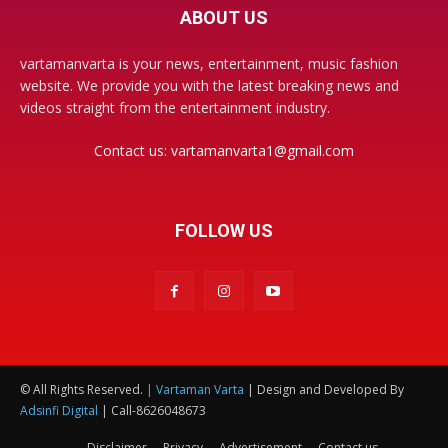
ABOUT US
vartamanvarta is your news, entertainment, music fashion
website. We provide you with the latest breaking news and
videos straight from the entertainment industry.
Contact us:
vartamanvarta1@gmail.com
FOLLOW US
© All Rights Reserved.
| Vartaman Varta
| Design and Developed By
Adsinfi Digital
| Call-8626048673
Disclaimer
Privacy
Advertisement
Contact us