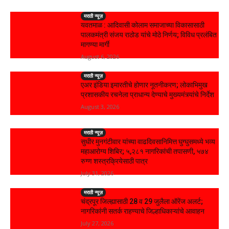
मराठी न्यूज़
यवतमाळ : आदिवासी कोलाम समाजाच्या विकासासाठी
पालकमंत्री संजय राठोड यांचे मोठे निर्णय; विविध प्रलंबित
मागण्या मार्गी
August 6, 2026
मराठी न्यूज़
एअर इंडिया इमारतीचे होणार नूतनीकरण; लोकाभिमुख
प्रशासकीय रचनेला प्राधान्य देण्याचे मुख्यमंत्र्यांचे निर्देश
August 3, 2026
मराठी न्यूज़
सुधीर मुनगंटीवार यांच्या वाढदिवसानिमित्त घुग्घुसमध्ये भव्य
महाआरोग्य शिबिर; ५,२८१ नागरिकांची तपासणी, ५७४
रुग्ण शस्त्रक्रियेसाठी पात्र
July 31, 2026
मराठी न्यूज़
चंद्रपूर जिल्ह्यासाठी 28 व 29 जुलैला ऑरेंज अलर्ट;
नागरिकांनी सतर्क राहण्याचे जिल्हाधिकाऱ्यांचे आवाहन
July 27, 2026