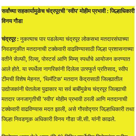
सर्वांच्या सहकार्यामुळेच चंद्रपूरची ‘स्वीप’ मोहीम प्रभावी : जिल्हाधिकारी
विनय गौडा
चंद्रपूर :
नुकत्याच पार पडलेल्या चंद्रपूर लोकसभा मतदारसंघाच्या
निवडणुकीत मतदानाची टक्केवारी वाढविण्यासाठी जिल्हा प्रशासनाच्या
वतीने सेल्फी, रिल्स्, पोस्टर्स आणि मिम्स् स्पर्धांचे आयोजन करण्यात
आले होते. या स्पर्धेला नागरिकांनी दिलेला उत्स्फुर्त प्रतिसाद, स्वीप
टीमची विशेष मेहनत, ‘थिमॅटिक’ मतदान केंद्रासाठी जिल्ह्यातील
उद्योजकांनी घेतलेला पुढाकार या सर्व बाबींमुळेच चंद्रपूर जिल्ह्याची
मतदार जनजागृतीची ‘स्वीप’ मोहीम प्रभावी ठरली आणि मतदानाची
टक्केवारी वाढविण्यास मदत झाली, असे गौरवोद्गार जिल्हाधिकारी तथा
जिल्हा निवडणूक अधिकारी विनय गौडा जी.सी. यांनी काढले.