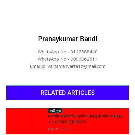
Pranaykumar Bandi
WhatsApp No - 9112388440
WhatsApp No - 9096362611
Email id: vartamanvarta1@gmail.com
RELATED ARTICLES
मराठी न्यूज़
चामोर्शीत प्रतिबंधित सुगंधित तंबाखूची अवैध वाहतूक;
₹७.६७ लाखांचा मुद्देमाल जप्त
August 7, 2026