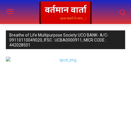
Breathe of Life Multipurpose Society UCO BANK- A/C-
09110110049020, IFSC : UCBA0000911, MICR CODE :
442028501