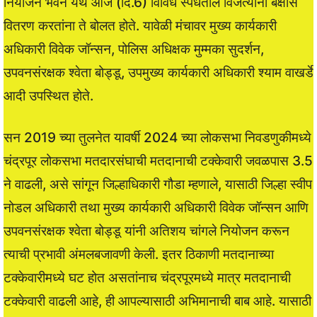
नियोजन भवन येथे आज (दि.6) विविध स्पर्धेतील विजेत्यांना बक्षीस
वितरण करतांना ते बोलत होते. यावेळी मंचावर मुख्य कार्यकारी
अधिकारी विवेक जॉन्सन, पोलिस अधिक्षक मुम्मका सुदर्शन,
उपवनसंरक्षक श्वेता बोड्डू, उपमुख्य कार्यकारी अधिकारी श्याम वाखर्डे
आदी उपस्थित होते.
सन 2019 च्या तुलनेत यावर्षी 2024 च्या लोकसभा निवडणुकीमध्ये
चंद्रपूर लोकसभा मतदारसंघाची मतदानाची टक्केवारी जवळपास 3.5
ने वाढली, असे सांगून जिल्हाधिकारी गौडा म्हणाले, यासाठी जिल्हा स्वीप
नोडल अधिकारी तथा मुख्य कार्यकारी अधिकारी विवेक जॉन्सन आणि
उपवनसंरक्षक श्वेता बोड्डू यांनी अतिशय चांगले नियोजन करून
त्याची प्रभावी अंमलबजावणी केली. इतर ठिकाणी मतदानाच्या
टक्केवारीमध्ये घट होत असतांनाच चंद्रपूरमध्ये मात्र मतदानाची
टक्केवारी वाढली आहे, ही आपल्यासाठी अभिमानाची बाब आहे. यासाठी