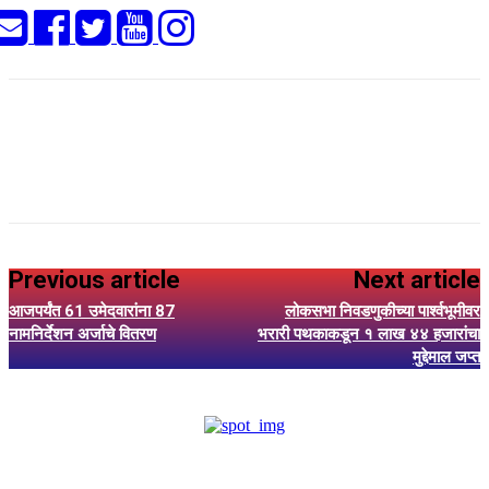
Previous article
Next article
आजपर्यंत 61 उमेदवारांना 87
लोकसभा निवडणुकीच्या पार्श्वभूमीवर
नामनिर्देशन अर्जाचे वितरण
भरारी पथकाकडून १ लाख ४४ हजारांचा
मुद्देमाल जप्त