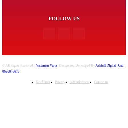
FOLLOW US
© All Rights Reserved.
| Vartaman Varta
| Design and Developed By
Adsinfi Digital
| Call-
8626048673
Disclaimer
Privacy
Advertisement
Contact us