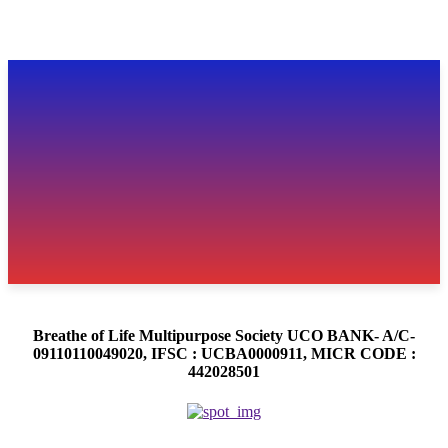
Breathe of Life Multipurpose Society UCO BANK- A/C-
09110110049020, IFSC : UCBA0000911, MICR CODE :
442028501