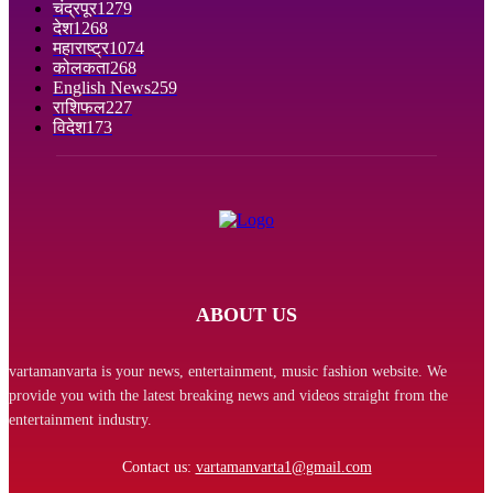
चंद्रपूर
1279
देश
1268
महाराष्ट्र
1074
कोलकता
268
English News
259
राशिफल
227
विदेश
173
ABOUT US
vartamanvarta is your news, entertainment, music fashion website. We
provide you with the latest breaking news and videos straight from the
entertainment industry.
Contact us:
vartamanvarta1@gmail.com