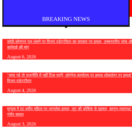
देश
फुकेट से दिल्ली आ रही एयर इंडिया की फ्लाइट में तेज टर्बुलेंस, कई यात्री घायल
August 4, 2026
BREAKING NEWS
कोठी-कोरणार पुल धंसने पर विजय वडेट्टीवार का सरकार पर हमला, उच्चस्तरीय जांच औ
कार्रवाई की मांग
August 6, 2026
“सत्ता गई तो राजनीति में नहीं टिक पाएंगे, कांग्रेस कार्यालय पर हमला लोकतंत्र पर हमल
विजय वडेट्टीवार
August 4, 2026
घुग्घूस में 80 वर्षीय महिला पर जानलेवा हमला, लूट की कोशिश से दहशत; कानून-व्यवस्था 
गंभीर सवाल
August 3, 2026