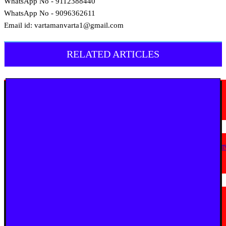
WhatsApp No - 9112388440
WhatsApp No - 9096362611
Email id: vartamanvarta1@gmail.com
RELATED ARTICLES
मराठी न्यूज़
यवतमाळ : आदिवासी कोलाम समाजाच्या विकासासाठी पालकमंत्री संजय राठोड यांचे मोठे
निर्णय; विविध प्रलंबित मागण्या मार्गी
August 6, 2026
मराठी न्यूज़
एअर इंडिया इमारतीचे होणार नूतनीकरण; लोकाभिमुख प्रशासकीय रचनेला प्राधान्य देण्या
मुख्यमंत्र्यांचे निर्देश
August 3, 2026
मराठी न्यूज़
सुधीर मुनगंटीवार यांच्या वाढदिवसानिमित्त घुग्घुसमध्ये भव्य महाआरोग्य शिबिर; ५,२८१
नागरिकांची तपासणी, ५७४ रुग्ण शस्त्रक्रियेसाठी पात्र
July 31, 2026