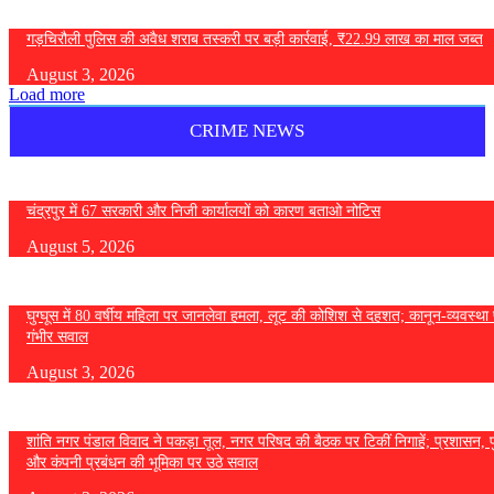
गड़चिरौली पुलिस की अवैध शराब तस्करी पर बड़ी कार्रवाई, ₹22.99 लाख का माल जब्त
August 3, 2026
Load more
CRIME NEWS
चंद्रपुर में 67 सरकारी और निजी कार्यालयों को कारण बताओ नोटिस
August 5, 2026
घुग्घूस में 80 वर्षीय महिला पर जानलेवा हमला, लूट की कोशिश से दहशत; कानून-व्यवस्था 
गंभीर सवाल
August 3, 2026
शांति नगर पंडाल विवाद ने पकड़ा तूल, नगर परिषद की बैठक पर टिकीं निगाहें; प्रशासन, 
और कंपनी प्रबंधन की भूमिका पर उठे सवाल