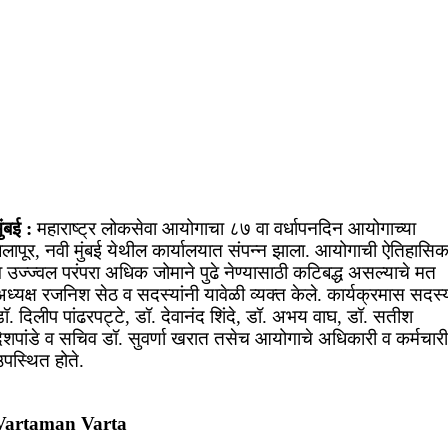
ुंबई :
महाराष्ट्र लोकसेवा आयोगाचा ८७ वा वर्धापनदिन आयोगाच्या
बेलापूर, नवी मुंबई येथील कार्यालयात संपन्न झाला. आयोगाची ऐतिहासि
 उज्ज्वल परंपरा अधिक जोमाने पुढे नेण्यासाठी कटिबद्ध असल्याचे मत
ध्यक्ष रजनिश सेठ व सदस्यांनी यावेळी व्यक्त केले. कार्यक्रमास सदस्
ॉ. दिलीप पांढरपट्टे, डॉ. देवानंद शिंदे, डॉ. अभय वाघ, डॉ. सतीश
देशपांडे व सचिव डॉ. सुवर्णा खरात तसेच आयोगाचे अधिकारी व कर्मचारी
पस्थित होते.
Vartaman Varta