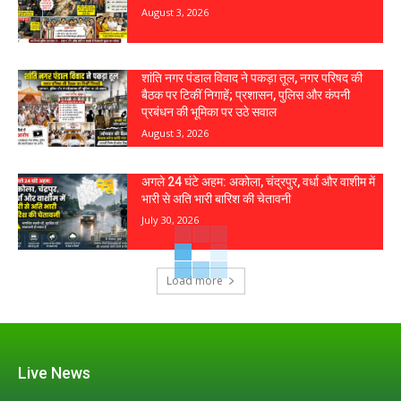
August 3, 2026
शांति नगर पंडाल विवाद ने पकड़ा तूल, नगर परिषद की
बैठक पर टिकीं निगाहें; प्रशासन, पुलिस और कंपनी
प्रबंधन की भूमिका पर उठे सवाल
August 3, 2026
अगले 24 घंटे अहम: अकोला, चंद्रपुर, वर्धा और वाशीम में
भारी से अति भारी बारिश की चेतावनी
July 30, 2026
Load more
Live News