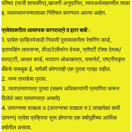
परिषद (माजी शासकीय),खाजगी अनुदानित, स्वयअर्थसहाय्यीत शाळा
इ. व्यवस्थापनाच्याशाळा निश्चित करण्यात आल्या आहेत.
प्रवेशाकरीता आवश्यक कागदपत्रे व इतर बाबी :
1. प्रवेश प्रक्रियेसाठी निवासी पुराव्याकरीता रेशनिंग कार्ड,
ड्रायव्हिंग लायसन्स, वीज/टेलीफोन देयक, प्रॉपर्टी टॅक्स देयक/
घरपट्टी, आधार कार्ड, मतदान ओळखपत्र, पासपोर्ट, राष्ट्रीयकृत
बँकेचे पासबुक ई. यापैकी कोणताही एक पुरावा ग्राह्य राहील.
2. जन्म तारखेचा पुरावा.
3. जातप्रमाणपत्र पुरावा (सक्षम अधिकाऱ्यांनी प्रमाणित करून
दिलेले जात प्रमाणपत्र असावे)
4. उत्पन्नाचा दाखला उ (उत्पन्नाचा दाखला रु.1 लाखापेक्षा कमी
उत्पन्न) प्रवेश प्रक्रिया सुरू होणाऱ्या एक वर्षापूर्वीच्या आर्थिक
वर्षातील असावा.