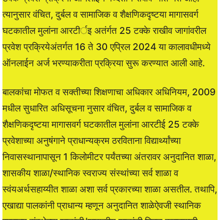
त्यानुसार वंचित, दुर्बल व सामाजिक व शैक्षणिकदृष्टया मागासवर्ग
घटकातील मुलांना आरटीर्इ अतंर्गत 25 टक्के राखीव जागांवरील
प्रवेश प्रक्रियेअंतर्गत 16 ते 30 एप्रिल 2024 या कालावधीमध्ये
ऑनलाईन अर्ज भरण्याकरीता प्रक्रिया सुरू करण्यात आली आहे.
बालकांचा मोफत व सक्तीच्या शिक्षणाचा अधिकार अधिनियम, 2009
मधील सुधारित अधिसूचना नुसार वंचित, दुर्बल व सामाजिक व
शैक्षणिकदृष्टया मागासवर्ग घटकातील मुलांना आरटीई 25 टक्के
प्रवेशाच्या अनुषंगाने प्राधान्यक्रम ठरविताना विद्यार्थ्यांच्या
निवासस्थानापासून 1 किलोमीटर पर्यंतच्या अंतरावर अनुदानित शाळा,
शासकीय शाळा/स्थानिक स्वराज्य संस्थांच्या सर्व शाळा व
स्वंयअर्थसहाय्यीत शाळा अशा सर्व प्रकारच्या शाळा असतील. तथापि,
एखाद्या पालकांनी प्राधान्य म्हणून अनुदानित शाळेऐवजी स्थानिक