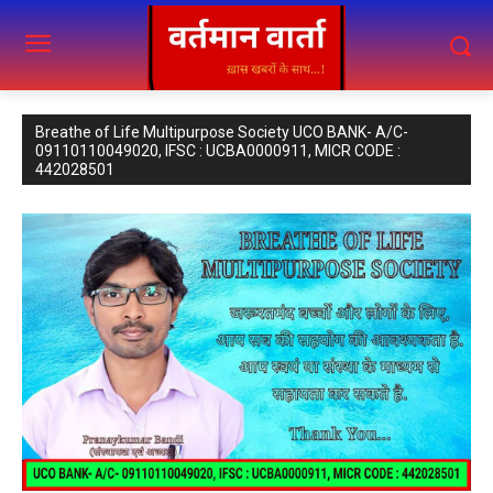
Breathe of Life Multipurpose Society UCO BANK- A/C-
09110110049020, IFSC : UCBA0000911, MICR CODE :
442028501