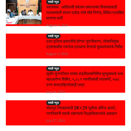
मराठी न्यूज़
यवतमाळ : आदिवासी कोलाम समाजाच्या विकासासाठी
पालकमंत्री संजय राठोड यांचे मोठे निर्णय; विविध प्रलंबित
मागण्या मार्गी
August 6, 2026
मराठी न्यूज़
एअर इंडिया इमारतीचे होणार नूतनीकरण; लोकाभिमुख
प्रशासकीय रचनेला प्राधान्य देण्याचे मुख्यमंत्र्यांचे निर्देश
August 3, 2026
मराठी न्यूज़
सुधीर मुनगंटीवार यांच्या वाढदिवसानिमित्त घुग्घुसमध्ये भव्य
महाआरोग्य शिबिर; ५,२८१ नागरिकांची तपासणी, ५७४
रुग्ण शस्त्रक्रियेसाठी पात्र
July 31, 2026
मराठी न्यूज़
चंद्रपूर जिल्ह्यासाठी 28 व 29 जुलैला ऑरेंज अलर्ट;
नागरिकांनी सतर्क राहण्याचे जिल्हाधिकाऱ्यांचे आवाहन
July 27, 2026