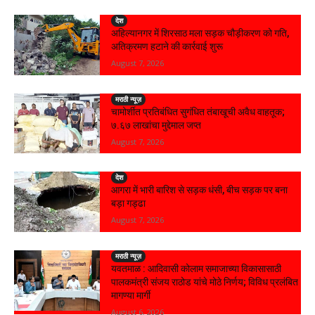
देश
अहिल्यानगर में शिरसाठ मला सड़क चौड़ीकरण को गति,
अतिक्रमण हटाने की कार्रवाई शुरू
August 7, 2026
मराठी न्यूज़
चामोर्शीत प्रतिबंधित सुगंधित तंबाखूची अवैध वाहतूक;
₹७.६७ लाखांचा मुद्देमाल जप्त
August 7, 2026
देश
आगरा में भारी बारिश से सड़क धंसी, बीच सड़क पर बना
बड़ा गड्ढा
August 7, 2026
मराठी न्यूज़
यवतमाळ : आदिवासी कोलाम समाजाच्या विकासासाठी
पालकमंत्री संजय राठोड यांचे मोठे निर्णय; विविध प्रलंबित
मागण्या मार्गी
August 6, 2026