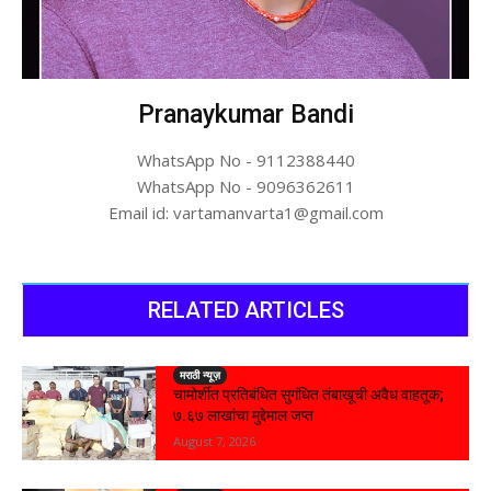
Pranaykumar Bandi
WhatsApp No - 9112388440
WhatsApp No - 9096362611
Email id: vartamanvarta1@gmail.com
RELATED ARTICLES
मराठी न्यूज़
चामोर्शीत प्रतिबंधित सुगंधित तंबाखूची अवैध वाहतूक;
₹७.६७ लाखांचा मुद्देमाल जप्त
August 7, 2026