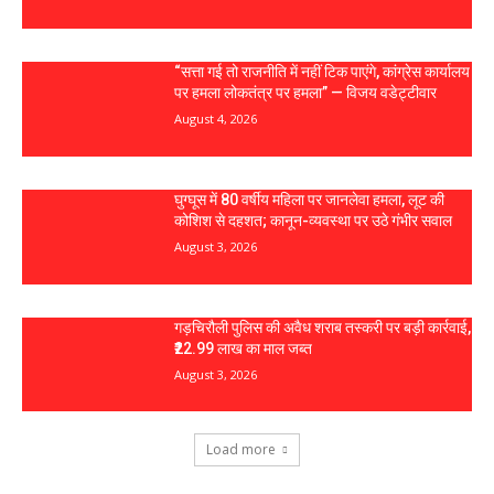
“सत्ता गई तो राजनीति में नहीं टिक पाएंगे, कांग्रेस कार्यालय
पर हमला लोकतंत्र पर हमला” — विजय वडेट्टीवार
August 4, 2026
घुग्घूस में 80 वर्षीय महिला पर जानलेवा हमला, लूट की
कोशिश से दहशत; कानून-व्यवस्था पर उठे गंभीर सवाल
August 3, 2026
गड़चिरौली पुलिस की अवैध शराब तस्करी पर बड़ी कार्रवाई,
₹22.99 लाख का माल जब्त
August 3, 2026
Load more