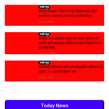
मराठी न्यूज़
चंद्रपुर जिल्ह्यात ‘जिवंत 7/12’ मोहिमेला यश; 207
शेतकऱ्यांना अद्ययावत सातबारा उताऱ्यांचे वितरण
July 26, 2026
मराठी न्यूज़
चंद्रपूर-यवतमाळातील प्रदूषणावर कठोर भूमिका; तीन
टप्प्यांत कृती आराखडा राबविण्याचे पर्यावरणमंत्री पंकजा
मुंडे यांचे निर्देश
July 21, 2026
मराठी न्यूज़
गडचिरोली पोलिसांची अवैध दारू वाहतुकीवर मोठी कारवाई;
सुमारे ५.९८ लाखांचा मुद्देमाल जप्त
July 20, 2026
Today News