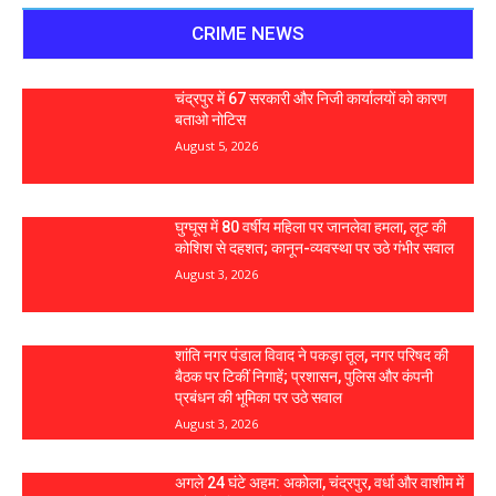
CRIME NEWS
चंद्रपुर में 67 सरकारी और निजी कार्यालयों को कारण
बताओ नोटिस
August 5, 2026
घुग्घूस में 80 वर्षीय महिला पर जानलेवा हमला, लूट की
कोशिश से दहशत; कानून-व्यवस्था पर उठे गंभीर सवाल
August 3, 2026
शांति नगर पंडाल विवाद ने पकड़ा तूल, नगर परिषद की
बैठक पर टिकीं निगाहें; प्रशासन, पुलिस और कंपनी
प्रबंधन की भूमिका पर उठे सवाल
August 3, 2026
अगले 24 घंटे अहम: अकोला, चंद्रपुर, वर्धा और वाशीम में