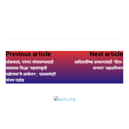
Previous article
Next article
लोककला, परंपरा जोपासण्यासाठी
आदिवासींच्या उत्थानासाठी ‘पीएम-
यवतमाळ जिल्हा ‘महासंस्कृती
जनमन’ महाअभियान
महोत्सवा’चे आयोजन : पालकमंत्री
संजय राठोड