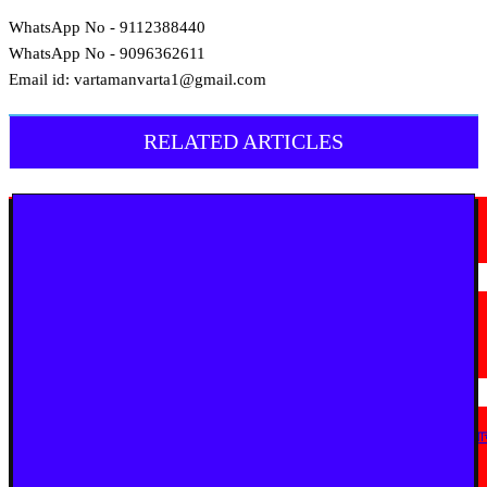
WhatsApp No - 9112388440
WhatsApp No - 9096362611
Email id: vartamanvarta1@gmail.com
RELATED ARTICLES
मराठी न्यूज़
चामोर्शीत प्रतिबंधित सुगंधित तंबाखूची अवैध वाहतूक; ₹७.६७ लाखांचा मुद्देमाल जप्त
August 7, 2026
मराठी न्यूज़
यवतमाळ : आदिवासी कोलाम समाजाच्या विकासासाठी पालकमंत्री संजय राठोड यांचे मोठे
निर्णय; विविध प्रलंबित मागण्या मार्गी
August 6, 2026
मराठी न्यूज़
एअर इंडिया इमारतीचे होणार नूतनीकरण; लोकाभिमुख प्रशासकीय रचनेला प्राधान्य देण्या
मुख्यमंत्र्यांचे निर्देश
August 3, 2026