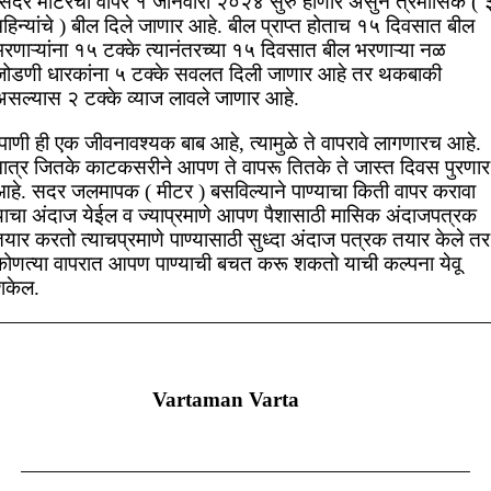
सदर मीटरचा वापर १ जानेवारी २०२४ सुरु होणार असुन त्रैमासिक ( 
हिन्यांचे ) बील दिले जाणार आहे. बील प्राप्त होताच १५ दिवसात बील
भरणाऱ्यांना १५ टक्के त्यानंतरच्या १५ दिवसात बील भरणाऱ्या नळ
जोडणी धारकांना ५ टक्के सवलत दिली जाणार आहे तर थकबाकी
असल्यास २ टक्के व्याज लावले जाणार आहे.
पाणी ही एक जीवनावश्यक बाब आहे, त्यामुळे ते वापरावे लागणारच आहे.
मात्र जितके काटकसरीने आपण ते वापरू तितके ते जास्त दिवस पुरणार
आहे. सदर जलमापक ( मीटर ) बसविल्याने पाण्याचा किती वापर करावा
याचा अंदाज येईल व ज्याप्रमाणे आपण पैशासाठी मासिक अंदाजपत्रक
यार करतो त्याचप्रमाणे पाण्यासाठी सुध्दा अंदाज पत्रक तयार केले तर
कोणत्या वापरात आपण पाण्याची बचत करू शकतो याची कल्पना येवू
शकेल.
Vartaman Varta