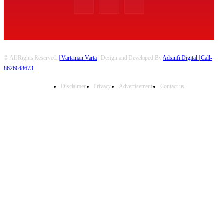
© All Rights Reserved.
| Vartaman Varta
| Design and Developed By
Adsinfi Digital
| Call-
8626048673
Disclaimer
Privacy
Advertisement
Contact us