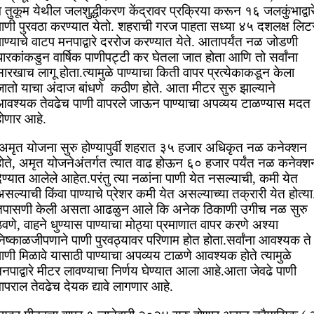
 तुकूम येथील जलशुद्धीकरण केंद्रावर प्रक्रिया करून १६ जलकुंभाद्वार
पाणी पुरवठा करण्यात येतो. शहराची गरज पाहता सध्या ४५ दशलक्ष लिट
ाण्याचे वाटप मनपाद्वारे दररोज करण्यात येते. आतापर्यंत नळ जोडणी
ारकांकडुन वार्षिक पाणीपट्टी कर घेतला जात होता आणि तो सर्वांना
ारखाच लागू होता.त्यामुळे पाण्याचा किती वापर प्रत्येकाकडून केला
जातो याचा अंदाज बांधणे कठीण होते. आता मीटर सुरु झाल्याने
आवश्यक तेवढेच पाणी वापरले जाऊन पाण्याचा अपव्यय टाळण्यास मदत
होणार आहे.
अमृत योजना सुरु होण्यापुर्वी शहरात ३५ हजार अधिकृत नळ कनेक्शन
होते, अमृत योजनेअंतर्गत त्यात वाढ होऊन ६० हजार पर्यंत नळ कनेक्श
ेण्यात आलेले आहेत.परंतु त्या नळांना पाणी येत नसल्याची, कमी येत
सल्याची किंवा पाण्याचे प्रेशर कमी येत असल्याच्या तक्रारी येत होत्या
तपासणी केली असता आढळुन आले कि अनेक ठिकाणी उगीच नळ सुरु
ेवणे, वाहने धुण्यास पाण्याचा मोठ्या प्रमाणात वापर करणे अश्या
िष्काळजीपणाने पाणी पुरवठ्यावर परिणाम होत होता.सर्वांना आवश्यक ते
ाणी मिळावे यासाठी पाण्याचा अपव्यय टाळणे आवश्यक होते त्यामुळे
नपाद्वारे मीटर लावण्याचा निर्णय घेण्यात आला आहे.आता जेवढे पाणी
ापराल तेवढेच देयक द्यावे लागणार आहे.