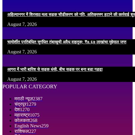
अहिल्यानगर में शिरसाठ मला सड़क चौड़ीकरण को गति, अतिक्रमण हटाने की कार्रवाई शुर
August 7, 2026
चामोर्शीत प्रतिबंधित सुगंधित तंबाखूची अवैध वाहतूक; ₹७.६७ लाखांचा मुद्देमाल जप्त
August 7, 2026
आगरा में भारी बारिश से सड़क धंसी, बीच सड़क पर बना बड़ा गड्ढा
August 7, 2026
POPULAR CATEGORY
मराठी न्यूज़
2387
चंद्रपूर
1279
देश
1270
महाराष्ट्र
1075
कोलकता
268
English News
259
राशिफल
227