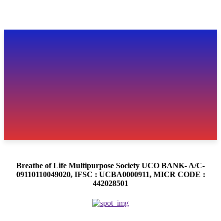
Breathe of Life Multipurpose Society UCO BANK- A/C-
09110110049020, IFSC : UCBA0000911, MICR CODE :
442028501