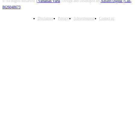
© All Rights Reserved.
| Vartaman Varta
| Design and Developed By
Adsinfi Digital
| Call-
8626048673
Disclaimer
Privacy
Advertisement
Contact us