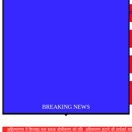
देश
अहिल्यानगर में शिरसाठ मला सड़क चौड़ीकरण को गति, अतिक्रमण हटाने की कार्रवाई शुर
August 7, 2026
मराठी न्यूज़
चामोर्शीत प्रतिबंधित सुगंधित तंबाखूची अवैध वाहतूक; ₹७.६७ लाखांचा मुद्देमाल जप्त
August 7, 2026
देश
आगरा में भारी बारिश से सड़क धंसी, बीच सड़क पर बना बड़ा गड्ढा
August 7, 2026
मराठी न्यूज़
यवतमाळ : आदिवासी कोलाम समाजाच्या विकासासाठी पालकमंत्री संजय राठोड यांचे मोठे
निर्णय; विविध प्रलंबित मागण्या मार्गी
August 6, 2026
BREAKING NEWS
अहिल्यानगर में शिरसाठ मला सड़क चौड़ीकरण को गति, अतिक्रमण हटाने की कार्रवाई शुर