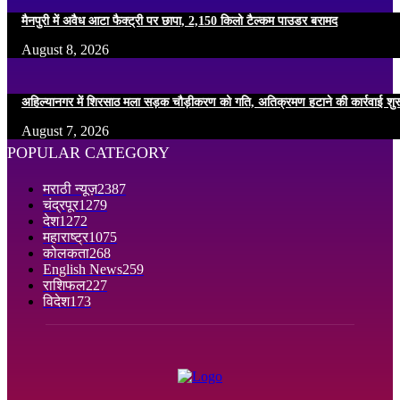
मैनपुरी में अवैध आटा फैक्ट्री पर छापा, 2,150 किलो टैल्कम पाउडर बरामद
August 8, 2026
अहिल्यानगर में शिरसाठ मला सड़क चौड़ीकरण को गति, अतिक्रमण हटाने की कार्रवाई शुर
August 7, 2026
POPULAR CATEGORY
मराठी न्यूज़
2387
चंद्रपूर
1279
देश
1272
महाराष्ट्र
1075
कोलकता
268
English News
259
राशिफल
227
विदेश
173