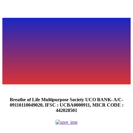
Breathe of Life Multipurpose Society UCO BANK- A/C-
09110110049020, IFSC : UCBA0000911, MICR CODE :
442028501