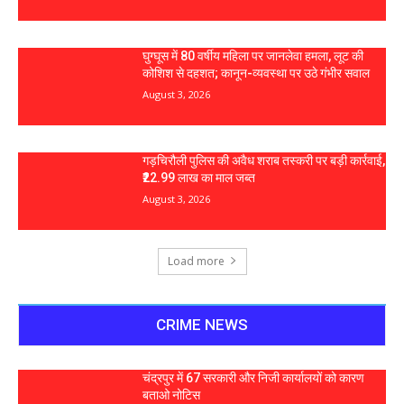
घुग्घूस में 80 वर्षीय महिला पर जानलेवा हमला, लूट की
कोशिश से दहशत; कानून-व्यवस्था पर उठे गंभीर सवाल
August 3, 2026
गड़चिरौली पुलिस की अवैध शराब तस्करी पर बड़ी कार्रवाई,
₹22.99 लाख का माल जब्त
August 3, 2026
Load more
CRIME NEWS
चंद्रपुर में 67 सरकारी और निजी कार्यालयों को कारण
बताओ नोटिस