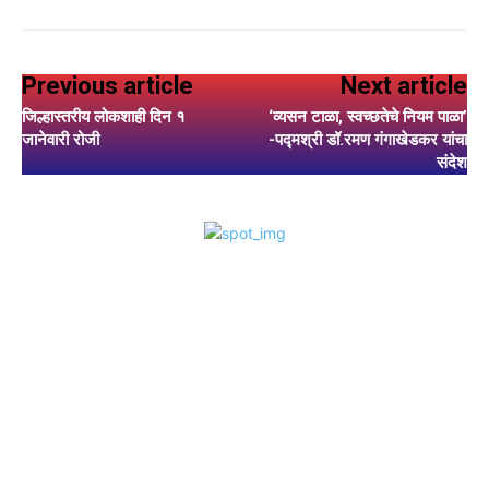
Previous article
Next article
जिल्हास्तरीय लोकशाही दिन १
‘व्यसन टाळा, स्वच्छतेचे नियम पाळा’
जानेवारी रोजी
-पद्मश्री डॉ.रमण गंगाखेडकर यांचा
संदेश