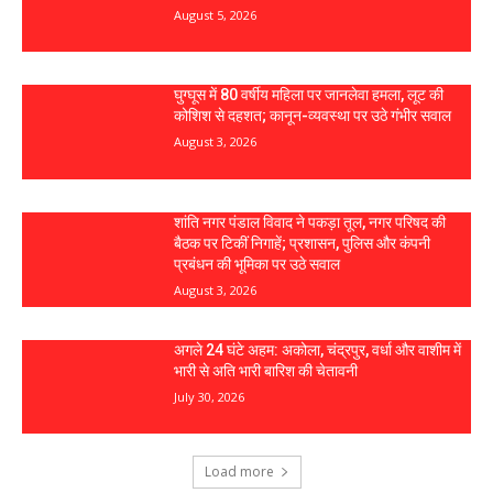
August 5, 2026
घुग्घूस में 80 वर्षीय महिला पर जानलेवा हमला, लूट की
कोशिश से दहशत; कानून-व्यवस्था पर उठे गंभीर सवाल
August 3, 2026
शांति नगर पंडाल विवाद ने पकड़ा तूल, नगर परिषद की
बैठक पर टिकीं निगाहें; प्रशासन, पुलिस और कंपनी
प्रबंधन की भूमिका पर उठे सवाल
August 3, 2026
अगले 24 घंटे अहम: अकोला, चंद्रपुर, वर्धा और वाशीम में
भारी से अति भारी बारिश की चेतावनी
July 30, 2026
Load more