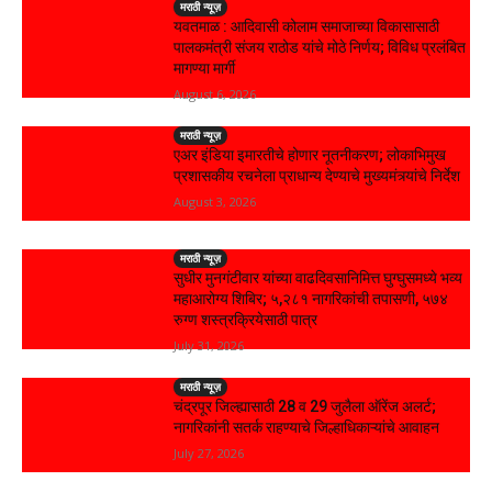
मराठी न्यूज़
यवतमाळ : आदिवासी कोलाम समाजाच्या विकासासाठी
पालकमंत्री संजय राठोड यांचे मोठे निर्णय; विविध प्रलंबित
मागण्या मार्गी
August 6, 2026
मराठी न्यूज़
एअर इंडिया इमारतीचे होणार नूतनीकरण; लोकाभिमुख
प्रशासकीय रचनेला प्राधान्य देण्याचे मुख्यमंत्र्यांचे निर्देश
August 3, 2026
मराठी न्यूज़
सुधीर मुनगंटीवार यांच्या वाढदिवसानिमित्त घुग्घुसमध्ये भव्य
महाआरोग्य शिबिर; ५,२८१ नागरिकांची तपासणी, ५७४
रुग्ण शस्त्रक्रियेसाठी पात्र
July 31, 2026
मराठी न्यूज़
चंद्रपूर जिल्ह्यासाठी 28 व 29 जुलैला ऑरेंज अलर्ट;
नागरिकांनी सतर्क राहण्याचे जिल्हाधिकाऱ्यांचे आवाहन
July 27, 2026