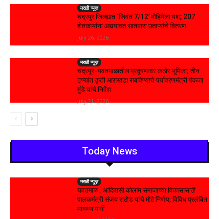
मराठी न्यूज़
चंद्रपुर जिल्ह्यात ‘जिवंत 7/12’ मोहिमेला यश; 207
शेतकऱ्यांना अद्ययावत सातबारा उताऱ्यांचे वितरण
July 26, 2026
मराठी न्यूज़
चंद्रपूर-यवतमाळातील प्रदूषणावर कठोर भूमिका; तीन
टप्प्यांत कृती आराखडा राबविण्याचे पर्यावरणमंत्री पंकजा
मुंडे यांचे निर्देश
July 21, 2026
Today News
मराठी न्यूज़
यवतमाळ : आदिवासी कोलाम समाजाच्या विकासासाठी
पालकमंत्री संजय राठोड यांचे मोठे निर्णय; विविध प्रलंबित
मागण्या मार्गी