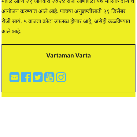
मावळ आणि २९ जानेवारी २०२४ रोजी लोणावळा येथे मासिक दौऱ्याचे
आयोजन करण्यात आले आहे. पक्क्या अनुज्ञप्तीसाठी २९ डिसेंबर
रोजी सायं. ५ वाजता कोटा उपलब्ध होणार आहे, असेही कळविण्यात
आले आहे.
Vartaman Varta