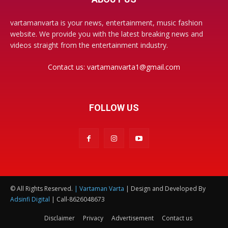
vartamanvarta is your news, entertainment, music fashion
website. We provide you with the latest breaking news and
videos straight from the entertainment industry.
Contact us:
vartamanvarta1@gmail.com
FOLLOW US
© All Rights Reserved.
| Vartaman Varta
| Design and Developed By
Adsinfi Digital
| Call-8626048673
Disclaimer
Privacy
Advertisement
Contact us