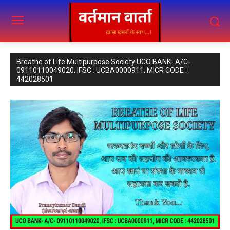
Breathe of Life Multipurpose Society UCO BANK- A/C-
09110110049020, IFSC : UCBA0000911, MICR CODE :
442028501