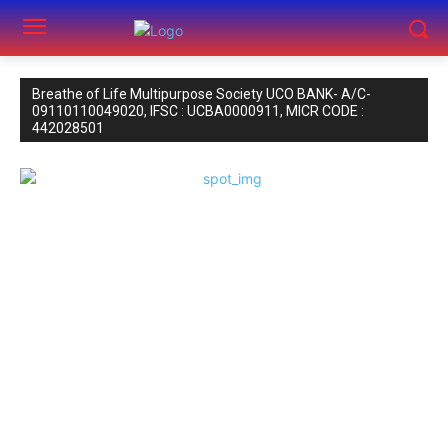
Breathe of Life Multipurpose Society UCO BANK- A/C-
09110110049020, IFSC : UCBA0000911, MICR CODE :
442028501