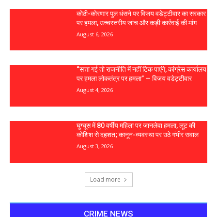
कोठी-कोरणार पुल धंसने पर विजय वडेट्टीवार का सरकार
पर हमला, उच्चस्तरीय जांच और कड़ी कार्रवाई की मांग
August 6, 2026
“सत्ता गई तो राजनीति में नहीं टिक पाएंगे, कांग्रेस कार्यालय
पर हमला लोकतंत्र पर हमला” — विजय वडेट्टीवार
August 4, 2026
घुग्घूस में 80 वर्षीय महिला पर जानलेवा हमला, लूट की
कोशिश से दहशत; कानून-व्यवस्था पर उठे गंभीर सवाल
August 3, 2026
Load more
CRIME NEWS