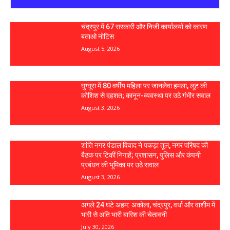
चंद्रपुर में 67 सरकारी और निजी कार्यालयों को कारण
बताओ नोटिस
August 5, 2026
घुग्घूस में 80 वर्षीय महिला पर जानलेवा हमला, लूट की
कोशिश से दहशत; कानून-व्यवस्था पर उठे गंभीर सवाल
August 3, 2026
शांति नगर पंडाल विवाद ने पकड़ा तूल, नगर परिषद की
बैठक पर टिकीं निगाहें; प्रशासन, पुलिस और कंपनी
प्रबंधन की भूमिका पर उठे सवाल
August 3, 2026
अगले 24 घंटे अहम: अकोला, चंद्रपुर, वर्धा और वाशीम में
भारी से अति भारी बारिश की चेतावनी
July 30, 2026