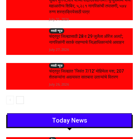
सुधीर मुनगंटीवार यांच्या वाढदिवसानिमित्त घुग्घुसमध्ये भव्य
महाआरोग्य शिबिर; ५,२८१ नागरिकांची तपासणी, ५७४
रुग्ण शस्त्रक्रियेसाठी पात्र
July 31, 2026
मराठी न्यूज़
चंद्रपूर जिल्ह्यासाठी 28 व 29 जुलैला ऑरेंज अलर्ट;
नागरिकांनी सतर्क राहण्याचे जिल्हाधिकाऱ्यांचे आवाहन
July 27, 2026
मराठी न्यूज़
चंद्रपुर जिल्ह्यात ‘जिवंत 7/12’ मोहिमेला यश; 207
शेतकऱ्यांना अद्ययावत सातबारा उताऱ्यांचे वितरण
July 26, 2026
Today News