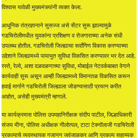
विश्वास यावेळी मुख्यमंत्र्यांनी व्यक्त केला.
आधुनिक तंत्रज्ञानाने सुसज्ज असे सेंटर सुरू झाल्यामुळे
गडचिरोलीमधील युवकांना प्रशिक्षण व रोजगाराच्या अनेक संधी
उपलब्ध होतील. गडचिरोली जिल्ह्याचा सर्वांगिण विकास करण्याच्या
उद्देशाने जिल्ह्यामध्ये पायाभुत सुविधा विकसित करण्यावर भर देत आहे.
रस्ते, रेल्वे, अशा दळवळणाच्या सुविधा, मोबाईल नेटवर्कबाबत वेगाने
कार्यवाही सुरू असून आम्ही जिल्ह्यामध्ये विमानतळ विकसित करून
हवाई मार्गाने गडचिरोली जिल्ह्याला जोडण्यासाठी प्रयत्न करीत
आहोत, असेही मुख्यमंत्री म्हणाले.
या कार्यक्रमास पोलिस उपमहानिरीक्षक संदीप पाटील, जिल्हाधिकारी
संजय मीना, पोलिस अधीक्षक नीलोत्पल, टाटा टेक्नॉलाजी गडचिरेाली
प्रकल्पाचे व्यवस्थापक गजानन जवंजाळकर आणि प्रकल्प सहाय्यक