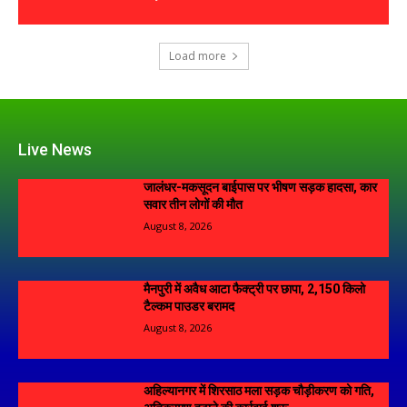
Load more
Live News
जालंधर-मकसूदन बाईपास पर भीषण सड़क हादसा, कार
सवार तीन लोगों की मौत
August 8, 2026
मैनपुरी में अवैध आटा फैक्ट्री पर छापा, 2,150 किलो
टैल्कम पाउडर बरामद
August 8, 2026
अहिल्यानगर में शिरसाठ मला सड़क चौड़ीकरण को गति,