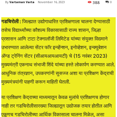
388
By
Vartaman Varta
November 16, 2023
0
गडचिरोली :
जिल्ह्यात उद्योगाधारित प्रशिक्षणाला चालना देण्यासाठी
तसेच विद्यार्थ्यांच्या कौशल्य विकासासाठी राज्य शासन, जिल्हा
प्रशासन आणि टाटा टेक्नालॉजी लिमिटेड यांच्या संयुक्त विद्यमाने
उभारण्यात आलेल्या सेंटर फॉर इन्व्हेंन्शन, इनोव्हेशन, इन्क्युबेशन
ॲण्ड ट्रेनिंग सेंटर (सीआयआयआयटी) चे (15 नवंबर 2023)
मुख्यमंत्री एकनाथ संभाजी शिंदे यांच्या हस्ते लोकार्पण करण्यात आले.
आधुनिक तंत्रज्ञान, उपकरणांनी सुसज्ज अशा या प्रशिक्षण केंद्राची
मुख्यमंत्र्यांनी पाहणी करून माहिती घेतली.
या प्रशिक्षण केंद्राच्या माध्यमातून केवळ मुलांचे प्रशिक्षणच होणार
नाही तर गडचिरोलीसारख्या जिल्ह्यातून उद्योजक तयार होतील आणि
एकूणच गडचिरोलीच्या आर्थिक विकासाला चालना मिळेल, असा