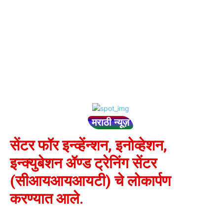
मराठी न्यूज़
सेंटर फॉर इन्व्हेंन्शन, इनोव्हेशन,
इन्क्युबेशन ॲण्ड ट्रेनिंग सेंटर
(सीआयआयआयटी) चे लोकार्पण
करण्यात आले.