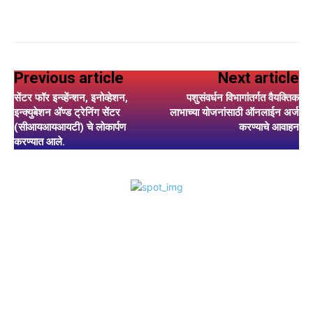
Previous article
Next article
सेंटर फॉर इन्व्हेंन्शन, इनोव्हेशन,
पशुसंवर्धन विभागांतर्गत वैयक्तिक
इन्क्युबेशन ॲण्ड ट्रेनिंग सेंटर
लाभाच्या योजनांसाठी ऑनलाईन अर्ज
(सीआयआयआयटी) चे लोकार्पण
करण्याचे आवाहन
करण्यात आले.