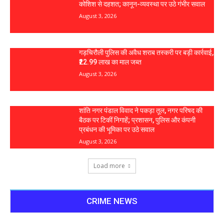
कोशिश से दहशत; कानून-व्यवस्था पर उठे गंभीर सवाल
August 3, 2026
गड़चिरौली पुलिस की अवैध शराब तस्करी पर बड़ी कार्रवाई,
₹22.99 लाख का माल जब्त
August 3, 2026
शांति नगर पंडाल विवाद ने पकड़ा तूल, नगर परिषद की
बैठक पर टिकीं निगाहें; प्रशासन, पुलिस और कंपनी
प्रबंधन की भूमिका पर उठे सवाल
August 3, 2026
Load more
CRIME NEWS