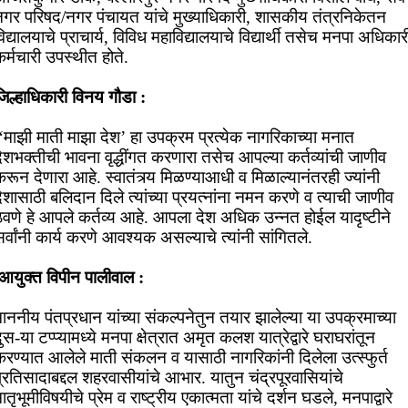
नगर परिषद/नगर पंचायत यांचे मुख्याधिकारी, शासकीय तंत्रनिकेतन
िद्यालयाचे प्राचार्य, विविध महाविद्यालयाचे विद्यार्थी तसेच मनपा अधिकार
र्मचारी उपस्थीत होते.
िल्हाधिकारी विनय गौडा :
‘माझी माती माझा देश’ हा उपक्रम प्रत्येक नागरिकाच्या मनात
ेशभक्तीची भावना वृद्धींगत करणारा तसेच आपल्या कर्तव्यांची जाणीव
रून देणारा आहे. स्वातंत्र्य मिळण्याआधी व मिळाल्यानंतरही ज्यांनी
ेशासाठी बलिदान दिले त्यांच्या प्रयत्नांना नमन करणे व त्याची जाणीव
ठेवणे हे आपले कर्तव्य आहे. आपला देश अधिक उन्नत होईल यादृष्टीने
र्वांनी कार्य करणे आवश्यक असल्याचे त्यांनी सांगितले.
आयुक्त विपीन पालीवाल :
ाननीय पंतप्रधान यांच्या संकल्पनेतुन तयार झालेल्या या उपक्रमाच्या
ुस-या टप्प्यामध्ये मनपा क्षेत्रात अमृत कलश यात्रेद्वारे घराघरां‍तून
रण्यात आलेले माती संकलन व यासाठी नागरिकांनी दिलेला उत्स्फुर्त
्रतिसादाबद्दल शहरवासीयांचे आभार. यातुन चंद्रपूरवासियांचे
ातृभूमीविषयीचे प्रेम व राष्ट्रीय एकात्मता यांचे दर्शन घडले, मनपाद्वारे