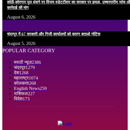
कोठी-कोरणार पुल धंसने पर विजय वडेट्टीवार का सरकार पर हमला, उच्चस्तरीय जांच औ
कार्रवाई की मांग
August 6, 2026
चंद्रपुर में 67 सरकारी और निजी कार्यालयों को कारण बताओ नोटिस
August 5, 2026
POPULAR CATEGORY
मराठी न्यूज़
2386
चंद्रपूर
1279
देश
1268
महाराष्ट्र
1074
कोलकता
268
English News
259
राशिफल
227
विदेश
173