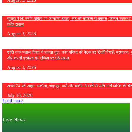
August 5, 2026
घुग्घूस में 80 वर्षीय महिला पर जानलेवा हमला, लूट की कोशिश से दहशत; कानून-व्यवस्था 
गंभीर सवाल
August 3, 2026
शांति नगर पंडाल विवाद ने पकड़ा तूल, नगर परिषद की बैठक पर टिकीं निगाहें; प्रशासन, 
और कंपनी प्रबंधन की भूमिका पर उठे सवाल
August 3, 2026
अगले 24 घंटे अहम: अकोला, चंद्रपुर, वर्धा और वाशीम में भारी से अति भारी बारिश की चे
July 30, 2026
Load more
Live News