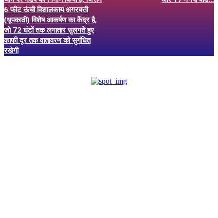
6 फीट ऊंची विशालकाय अगरबत्ती
(धूपकाठी) विशेष आकर्षण का केंद्र है,
जो 72 घंटों तक लगातार सुलगते हुए
काफी दूर तक वातावरण को सुगंधित
रखेगी