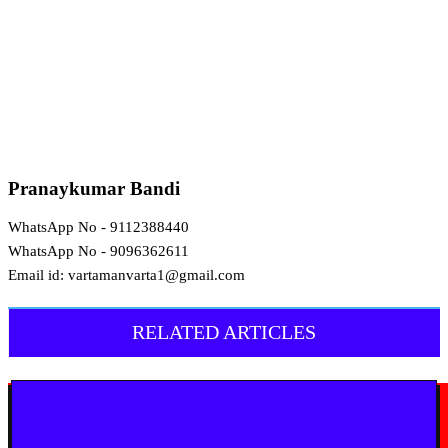
Pranaykumar Bandi
WhatsApp No - 9112388440
WhatsApp No - 9096362611
Email id: vartamanvarta1@gmail.com
RELATED ARTICLES
मराठी न्यूज़
यवतमाळ : आदिवासी कोलाम समाजाच्या विकासासाठी पालकमंत्री संजय राठोड यांचे मोठे
निर्णय; विविध प्रलंबित मागण्या मार्गी