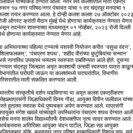
पालीवाल यांच्याकडे देण्यात आली. नंतर सर्व कलशातील माती एकत्र
करून १७ नगर परिषद/नगर पंचायत यांचा १ तर चंद्रपूर मनपाचा १
कलश तयार करण्यात आला. हे दोन्ही कलश कलश २७ ऑक्टोबर २०२
ोजी ऑगस्ट क्रांती मैदान मुंबई येथे होणाऱ्या कार्यक्रमात नेण्यात येणार
असून तदनंतर शासनाच्या माध्यमातून ०१ नोव्हेंबर, २०२३ रोजी दिल्ली
ेथे होणाऱ्या कार्यक्रमात नेण्यात येणार आहे.
ा अभियानाच्या पहिल्या टप्प्याचे यशस्वी नियोजन करीत ‘वसुधा वंदन’,
शिलाफलकम्’, ‘पंचप्रण शपथ’, ‘शहीद वीरांच्या कुटुंबियांचा सन्मान’
असे नानाविध उपक्रम भव्यतम स्वरुपात राबविण्यात आले होते. दुसऱ्या
प्प्यात चंद्रपूर जिल्ह्यात अमृत कलशाची उत्सवी स्वरुपात यात्रा काढून
विभागांतील घरोघरी जाऊन या कलशांमध्ये घराघरांतील, विभागीय
परिसरातील माती संकलित करण्यात आली.
भारतीय संस्कृतीचे दर्शन घडविणाऱ्या या अमृत कलश एकत्रीकरण
ोहळ्याप्रसंगी जिल्हाधिकारी विनय गौडा, आयुक्त विपीन पालीवाल यांच्य
स्ते हुतात्मा स्मारक येथे पुष्पचक्र अर्पण करण्यात आले. याप्रसंगी
पायुक्त मंगेश खवले यांच्याद्वारे उपस्थितांना पंचप्रण शपथ देण्यात आल
सेच मनपा शालेय विद्यार्थ्यांतर्फे देशभक्तीपर नृत्य सादर करण्यात आले.
कार्यक्रमास अतिरिक्त आयुक्त चंदन पाटील, जिल्हा सह आयुक्त
अजितकुमार डोके, बल्लारपुर नगर परिषद मुख्याधिकारी विशाल वाघ, सर्व