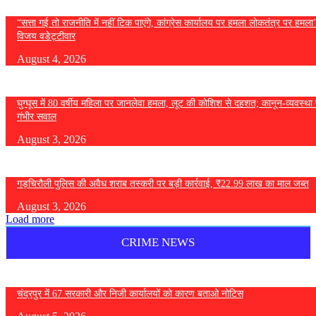
“सत्ता गई तो राजनीति में नहीं टिक पाएंगे, कांग्रेस कार्यालय पर हमला लोकतंत्र पर हमल
विजय वडेट्टीवार
August 4, 2026
घुग्घूस में 80 वर्षीय महिला पर जानलेवा हमला, लूट की कोशिश से दहशत; कानून-व्यवस्था 
गंभीर सवाल
August 3, 2026
गड़चिरौली पुलिस की अवैध शराब तस्करी पर बड़ी कार्रवाई, ₹22.99 लाख का माल जब्त
August 3, 2026
Load more
CRIME NEWS
चंद्रपुर में 67 सरकारी और निजी कार्यालयों को कारण बताओ नोटिस