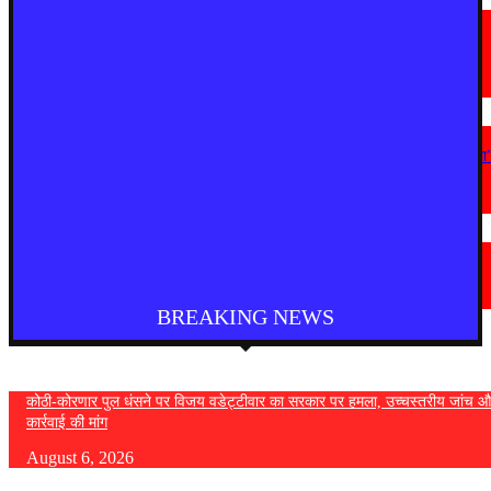
देश
राष्ट्रपति को मिले 300 चुनिंदा उपहारों की सार्वजनिक नीलामी शुरू, 5 सितंबर तक लगा
सकेंगे बोली
August 5, 2026
महाराष्ट्र
“सत्ता गई तो राजनीति में नहीं टिक पाएंगे, कांग्रेस कार्यालय पर हमला लोकतंत्र पर हमला
— विजय वडेट्टीवार
August 4, 2026
देश
फुकेट से दिल्ली आ रही एयर इंडिया की फ्लाइट में तेज टर्बुलेंस, कई यात्री घायल
August 4, 2026
BREAKING NEWS
कोठी-कोरणार पुल धंसने पर विजय वडेट्टीवार का सरकार पर हमला, उच्चस्तरीय जांच औ
कार्रवाई की मांग
August 6, 2026