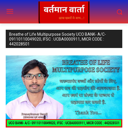
Breathe of Life Multipurpose Society UCO BANK- A/C-
09110110049020, IFSC : UCBA0000911, MICR CODE :
442028501