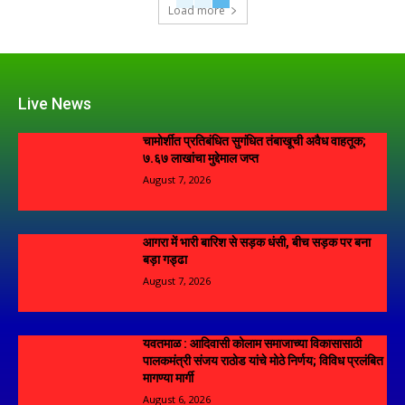
Load more
Live News
चामोर्शीत प्रतिबंधित सुगंधित तंबाखूची अवैध वाहतूक;
₹७.६७ लाखांचा मुद्देमाल जप्त
August 7, 2026
आगरा में भारी बारिश से सड़क धंसी, बीच सड़क पर बना
बड़ा गड्ढा
August 7, 2026
यवतमाळ : आदिवासी कोलाम समाजाच्या विकासासाठी
पालकमंत्री संजय राठोड यांचे मोठे निर्णय; विविध प्रलंबित
मागण्या मार्गी
August 6, 2026