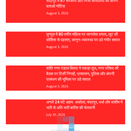
चंद्रपुर में 67 सरकारी और निजी कार्यालयों को कारण
बताओ नोटिस
August 5, 2026
घुग्घूस में 80 वर्षीय महिला पर जानलेवा हमला, लूट की
कोशिश से दहशत; कानून-व्यवस्था पर उठे गंभीर सवाल
August 3, 2026
शांति नगर पंडाल विवाद ने पकड़ा तूल, नगर परिषद की
बैठक पर टिकीं निगाहें; प्रशासन, पुलिस और कंपनी
प्रबंधन की भूमिका पर उठे सवाल
August 3, 2026
अगले 24 घंटे अहम: अकोला, चंद्रपुर, वर्धा और वाशीम में
भारी से अति भारी बारिश की चेतावनी
July 30, 2026