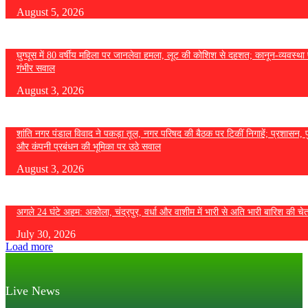
August 5, 2026
घुग्घूस में 80 वर्षीय महिला पर जानलेवा हमला, लूट की कोशिश से दहशत; कानून-व्यवस्था 
गंभीर सवाल
August 3, 2026
शांति नगर पंडाल विवाद ने पकड़ा तूल, नगर परिषद की बैठक पर टिकीं निगाहें; प्रशासन, 
और कंपनी प्रबंधन की भूमिका पर उठे सवाल
August 3, 2026
अगले 24 घंटे अहम: अकोला, चंद्रपुर, वर्धा और वाशीम में भारी से अति भारी बारिश की चे
July 30, 2026
Load more
Live News