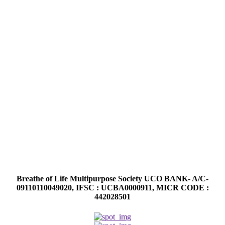
Breathe of Life Multipurpose Society UCO BANK- A/C-
09110110049020, IFSC : UCBA0000911, MICR CODE :
442028501