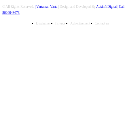
© All Rights Reserved.
| Vartaman Varta
| Design and Developed By
Adsinfi Digital
| Call-
8626048673
Disclaimer
Privacy
Advertisement
Contact us