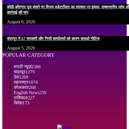
कोठी-कोरणार पुल धंसने पर विजय वडेट्टीवार का सरकार पर हमला, उच्चस्तरीय जांच औ
कार्रवाई की मांग
August 6, 2026
चंद्रपुर में 67 सरकारी और निजी कार्यालयों को कारण बताओ नोटिस
August 5, 2026
POPULAR CATEGORY
मराठी न्यूज़
2386
चंद्रपूर
1279
देश
1268
महाराष्ट्र
1074
कोलकता
268
English News
259
राशिफल
227
विदेश
173