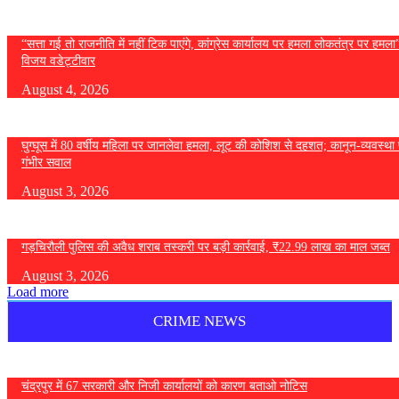
“सत्ता गई तो राजनीति में नहीं टिक पाएंगे, कांग्रेस कार्यालय पर हमला लोकतंत्र पर हमल
विजय वडेट्टीवार
August 4, 2026
घुग्घूस में 80 वर्षीय महिला पर जानलेवा हमला, लूट की कोशिश से दहशत; कानून-व्यवस्था 
गंभीर सवाल
August 3, 2026
गड़चिरौली पुलिस की अवैध शराब तस्करी पर बड़ी कार्रवाई, ₹22.99 लाख का माल जब्त
August 3, 2026
Load more
CRIME NEWS
चंद्रपुर में 67 सरकारी और निजी कार्यालयों को कारण बताओ नोटिस