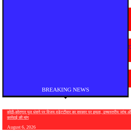
देश
राष्ट्रपति को मिले 300 चुनिंदा उपहारों की सार्वजनिक नीलामी शुरू, 5 सितंबर तक लगा
सकेंगे बोली
August 5, 2026
महाराष्ट्र
“सत्ता गई तो राजनीति में नहीं टिक पाएंगे, कांग्रेस कार्यालय पर हमला लोकतंत्र पर हमला
— विजय वडेट्टीवार
August 4, 2026
देश
फुकेट से दिल्ली आ रही एयर इंडिया की फ्लाइट में तेज टर्बुलेंस, कई यात्री घायल
August 4, 2026
BREAKING NEWS
कोठी-कोरणार पुल धंसने पर विजय वडेट्टीवार का सरकार पर हमला, उच्चस्तरीय जांच औ
कार्रवाई की मांग
August 6, 2026