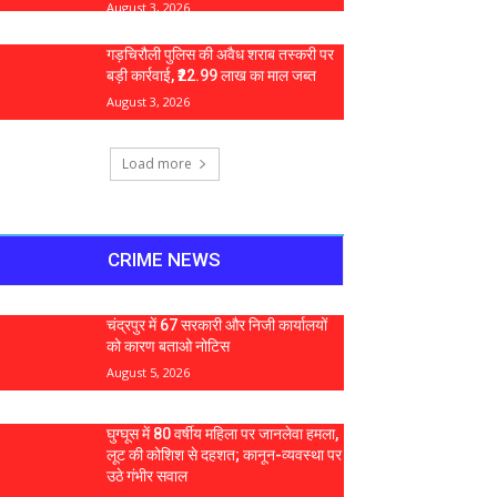
August 3, 2026
गड़चिरौली पुलिस की अवैध शराब तस्करी पर
बड़ी कार्रवाई, ₹22.99 लाख का माल जब्त
August 3, 2026
Load more
CRIME NEWS
चंद्रपुर में 67 सरकारी और निजी कार्यालयों
को कारण बताओ नोटिस
August 5, 2026
घुग्घूस में 80 वर्षीय महिला पर जानलेवा हमला,
लूट की कोशिश से दहशत; कानून-व्यवस्था पर
उठे गंभीर सवाल