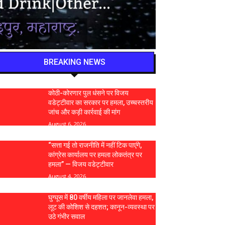
BREAKING NEWS
कोठी-कोरणार पुल धंसने पर विजय
वडेट्टीवार का सरकार पर हमला, उच्चस्तरीय
जांच और कड़ी कार्रवाई की मांग
August 6, 2026
“सत्ता गई तो राजनीति में नहीं टिक पाएंगे,
कांग्रेस कार्यालय पर हमला लोकतंत्र पर
हमला” — विजय वडेट्टीवार
August 4, 2026
घुग्घूस में 80 वर्षीय महिला पर जानलेवा हमला,
लूट की कोशिश से दहशत; कानून-व्यवस्था पर
उठे गंभीर सवाल