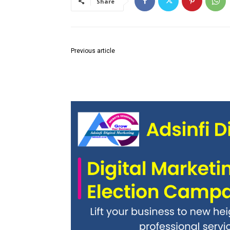
Share
Previous article
In order to maintain law and order in the district
Article 36 is applicable