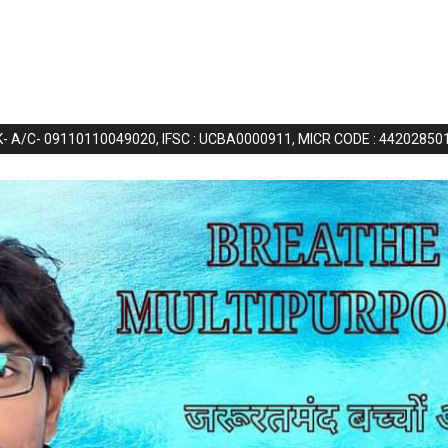
NK- A/C- 09110110049020, IFSC : UCBA0000911, MICR CODE : 44202850