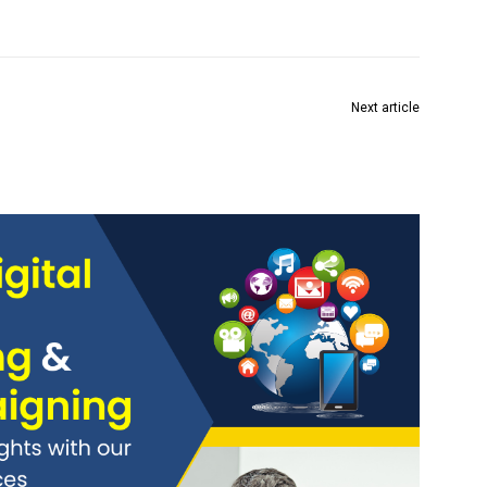
Next article
,
एकल खिडकी सुविधेअंतर्गत ५१ मंडळांना परवानगी