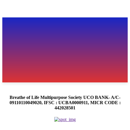
Breathe of Life Multipurpose Society UCO BANK- A/C-
09110110049020, IFSC : UCBA0000911, MICR CODE :
442028501