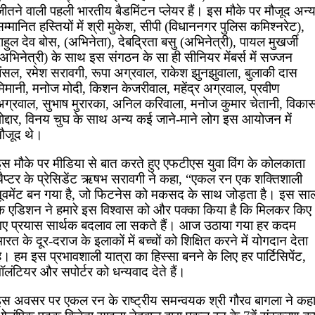
जीतने वाली पहली भारतीय बैडमिंटन प्लेयर हैं। इस मौके पर मौजूद अन्
म्मानित हस्तियों में श्री मुकेश, सीपी (विधाननगर पुलिस कमिश्नरेट),
ाहुल देव बोस, (अभिनेता), देबद्रिता बसु (अभिनेत्री), पायल मुखर्जी
अभिनेत्री) के साथ इस संगठन के सा ही सीनियर मेंबर्स में सज्जन
बंसल, रमेश सरावगी, रूपा अग्रवाल, राकेश झुनझुवाला, बुलाकी दास
मिमानी, मनोज मोदी, किशन केजरीवाल, महेंद्र अग्रवाल, प्रवीण
अग्रवाल, सुभाष मुरारका, अनिल करिवाला, मनोज कुमार चेतानी, विका
पोद्दार, विनय चुघ के साथ अन्य कई जाने-माने लोग इस आयोजन में
मौजूद थे।
इस मौके पर मीडिया से बात करते हुए एफटीएस युवा विंग के कोलकाता
चैप्टर के प्रेसिडेंट ऋषभ सरावगी ने कहा, “एकल रन एक शक्तिशाली
मूवमेंट बन गया है, जो फिटनेस को मकसद के साथ जोड़ता है। इस सा
के एडिशन ने हमारे इस विश्वास को और पक्का किया है कि मिलकर किए
गए प्रयास सार्थक बदलाव ला सकते हैं। आज उठाया गया हर कदम
ारत के दूर-दराज के इलाकों में बच्चों को शिक्षित करने में योगदान देता
ै। हम इस प्रभावशाली यात्रा का हिस्सा बनने के लिए हर पार्टिसिपेंट,
ॉलंटियर और सपोर्टर को धन्यवाद देते हैं।
इस अवसर पर एकल रन के राष्ट्रीय समन्वयक श्री गौरव बागला ने कहा