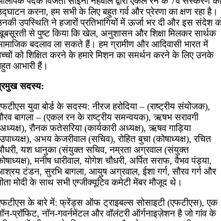
ओलंपिक पदक विजेता साइना नेहवाल द्वारा एकल रन के 7वें संस्करण क
उद्घाटन करना, हम सभी के लिए बहुत गर्व और प्रेरणा का क्षण रहा है।
नकी उपस्थिति ने हजारों प्रतिभागियों में ऊर्जा भर दी और इस संदेश क
खूबसूरती से पुष्ट किया कि खेल, अनुशासन और शिक्षा मिलकर सार्थक
सामाजिक बदलाव ला सकते हैं। हम ग्रामीण और आदिवासी भारत में
च्चों को शिक्षित करने के हमारे मिशन का समर्थन करने के लिए उनके
हुत आभारी हैं।
प्रमुख सदस्य:
फटीएस युवा बोर्ड के सदस्य: नीरज हरोदिया – (राष्ट्रीय संयोजक),
गौरव बागला – (एकल रन के राष्ट्रीय समन्वयक), ऋषभ सरावगी
अध्यक्ष), रौनक फतेसरिया (कार्यकारी अध्यक्ष), ऋषव गाड़िया
उपाध्यक्ष), अभय केजरीवाल (सचिव), रोहित बुचा (कोषाध्यक्ष), रचित
चौधरी, यश धानुका (संयुक्त सचिव, नम्रता अग्रवाल (संयुक्त
ोषाध्यक्ष), मनीष धारीवाल, योगेश चौधरी, अर्पित सराफ, वैभव पंड्या,
आश्रय टंडन, सुरभि बागला, आयुष अग्रवाल, ईशा गर्ग, सौरव गर्ग और
ीता मोदी के साथ सभी एग्जीक्यूटिव कमेटी मेंबर मौजूद थे।
एफटीएस के बारे में: फ्रेंड्स ऑफ ट्राइबल्स सोसाइटी (एफटीएस), एक
ॉन-प्रॉफिट, नॉन-गवर्नमेंटल और वॉलंटरी ऑर्गनाइज़ेशन है जो गांव के