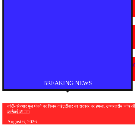
चंद्रपूर
चंद्रपुर में 67 सरकारी और निजी कार्यालयों को कारण बताओ नोटिस
August 5, 2026
देश
राष्ट्रपति को मिले 300 चुनिंदा उपहारों की सार्वजनिक नीलामी शुरू, 5 सितंबर तक लगा
सकेंगे बोली
August 5, 2026
महाराष्ट्र
“सत्ता गई तो राजनीति में नहीं टिक पाएंगे, कांग्रेस कार्यालय पर हमला लोकतंत्र पर हमला
— विजय वडेट्टीवार
August 4, 2026
BREAKING NEWS
कोठी-कोरणार पुल धंसने पर विजय वडेट्टीवार का सरकार पर हमला, उच्चस्तरीय जांच औ
कार्रवाई की मांग
August 6, 2026