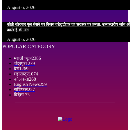
August 6, 2026
कोठी-कोरणार पुल धंसने पर विजय वडेट्टीवार का सरकार पर हमला, उच्चस्तरीय जांच औ
कार्रवाई की मांग
August 6, 2026
POPULAR CATEGORY
मराठी न्यूज़
2386
चंद्रपूर
1279
देश
1269
महाराष्ट्र
1074
कोलकता
268
English News
259
राशिफल
227
विदेश
173