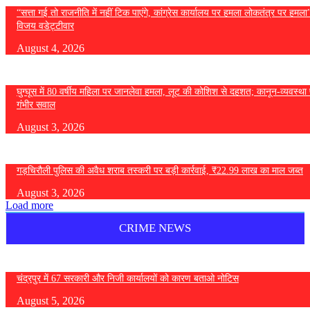
“सत्ता गई तो राजनीति में नहीं टिक पाएंगे, कांग्रेस कार्यालय पर हमला लोकतंत्र पर हमल
विजय वडेट्टीवार
August 4, 2026
घुग्घूस में 80 वर्षीय महिला पर जानलेवा हमला, लूट की कोशिश से दहशत; कानून-व्यवस्था 
गंभीर सवाल
August 3, 2026
गड़चिरौली पुलिस की अवैध शराब तस्करी पर बड़ी कार्रवाई, ₹22.99 लाख का माल जब्त
August 3, 2026
Load more
CRIME NEWS
चंद्रपुर में 67 सरकारी और निजी कार्यालयों को कारण बताओ नोटिस
August 5, 2026