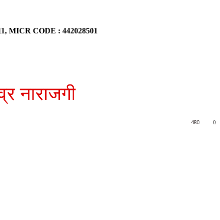
911, MICR CODE : 442028501
व्र नाराजगी
480
0