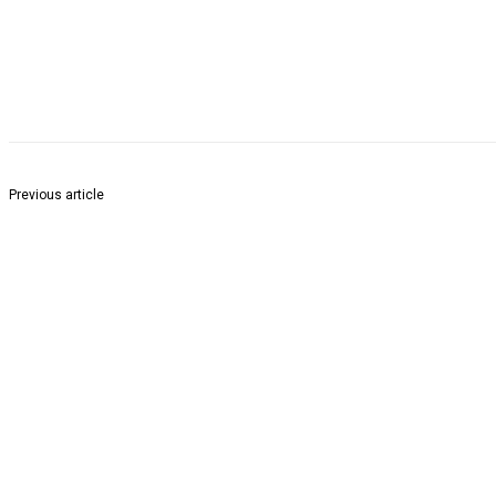
Share
Previous article
टीबी संक्रमण को रोकने के लिए मास्क पहनना बेहद ज़रूरी: स्वास्थ्य विशेषज्ञों की सलाह