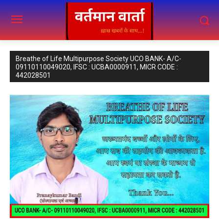
Breathe of Life Multipurpose Society UCO BANK- A/C-
09110110049020, IFSC : UCBA0000911, MICR CODE :
442028501