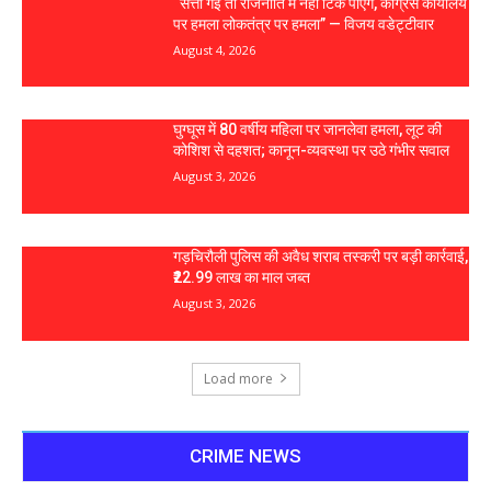
“सत्ता गई तो राजनीति में नहीं टिक पाएंगे, कांग्रेस कार्यालय
पर हमला लोकतंत्र पर हमला” — विजय वडेट्टीवार
August 4, 2026
घुग्घूस में 80 वर्षीय महिला पर जानलेवा हमला, लूट की
कोशिश से दहशत; कानून-व्यवस्था पर उठे गंभीर सवाल
August 3, 2026
गड़चिरौली पुलिस की अवैध शराब तस्करी पर बड़ी कार्रवाई,
₹22.99 लाख का माल जब्त
August 3, 2026
Load more
CRIME NEWS