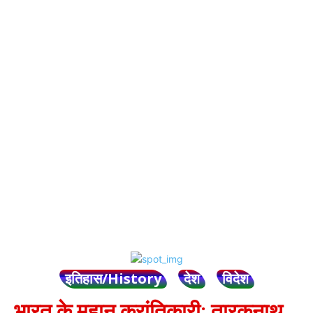
इतिहास/History
देश
विदेश
भारत के महान क्रांतिकारी: तारकनाथ