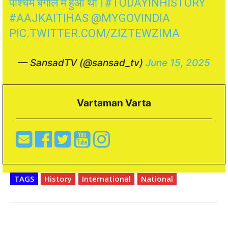
पश्चिम बंगाल में हुआ था।
#TODAYINHISTORY
#AAJKAITIHAS
@MYGOVINDIA
PIC.TWITTER.COM/ZIZTEWZIMA
— SansadTV (@sansad_tv)
June 15, 2025
Vartaman Varta
TAGS
History
International
National