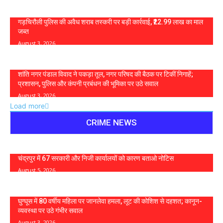
गड़चिरौली पुलिस की अवैध शराब तस्करी पर बड़ी कार्रवाई, ₹22.99 लाख का माल
जब्त
August 3, 2026
शांति नगर पंडाल विवाद ने पकड़ा तूल, नगर परिषद की बैठक पर टिकीं निगाहें;
प्रशासन, पुलिस और कंपनी प्रबंधन की भूमिका पर उठे सवाल
August 3, 2026
Load more
CRIME NEWS
चंद्रपुर में 67 सरकारी और निजी कार्यालयों को कारण बताओ नोटिस
August 5, 2026
घुग्घूस में 80 वर्षीय महिला पर जानलेवा हमला, लूट की कोशिश से दहशत; कानून-
व्यवस्था पर उठे गंभीर सवाल
August 3, 2026