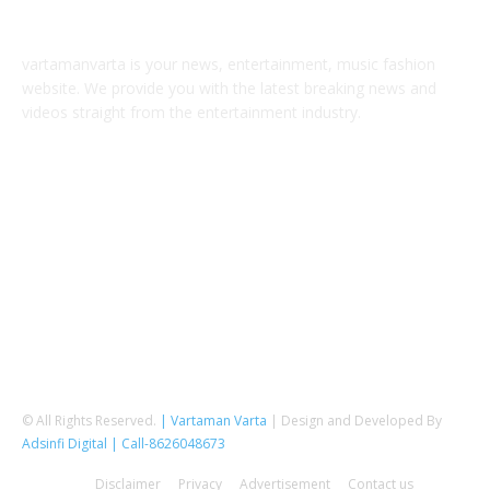
ABOUT US
vartamanvarta is your news, entertainment, music fashion
website. We provide you with the latest breaking news and
videos straight from the entertainment industry.
Contact us:
vartamanvarta1@gmail.com
FOLLOW US
© All Rights Reserved.
| Vartaman Varta
| Design and Developed By
Adsinfi Digital
| Call-8626048673
Disclaimer
Privacy
Advertisement
Contact us