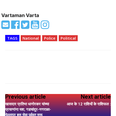
Vartaman Varta
TAGS
National
Police
Political
Previous article
Next article
खासदार प्रतिभा धानोरकर यांच्या
आज के 12 राशियों के राशिफल :
प्रयत्नांना यश; गडचांदूर-नगराळा-
येल्लापूर बस सेवा पूर्ववत सुरू