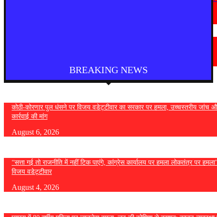
— विजय वडेट्टीवार
August 4, 2026
देश
फुकेट से दिल्ली आ रही एयर इंडिया की फ्लाइट में तेज टर्बुलेंस, कई यात्री घायल
August 4, 2026
BREAKING NEWS
कोठी-कोरणार पुल धंसने पर विजय वडेट्टीवार का सरकार पर हमला, उच्चस्तरीय जांच औ
कार्रवाई की मांग
August 6, 2026
“सत्ता गई तो राजनीति में नहीं टिक पाएंगे, कांग्रेस कार्यालय पर हमला लोकतंत्र पर हमल
विजय वडेट्टीवार
August 4, 2026