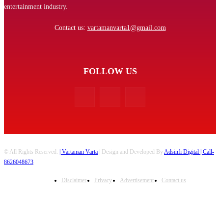
entertainment industry.
Contact us:
vartamanvarta1@gmail.com
FOLLOW US
© All Rights Reserved.
| Vartaman Varta
| Design and Developed By
Adsinfi Digital
| Call-
8626048673
Disclaimer
Privacy
Advertisement
Contact us