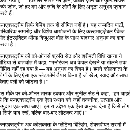
किया गया है — टॉडलर सॉफ्ट प्ले ज़ोन, वीआर ज़ोन और फुल-सर्विस
ैफे ज़ोन, जो हर वर्ग और रुचि के लोगों के लिए अनूठा अनुभव प्रदान
रते हैं।
नएक्सट्रीम सिर्फ गेमिंग तक ही सीमित नहीं है। यह जन्मदिन पार्टी,
पारिवारिक समारोह और विशेष आयोजनों के लिए कस्टमाइज़ेबल पैकेज
और इंटरएक्टिव थीम्ड विज़ुअल वॉल के साथ यादगार अनुभव का वादा
करता है।
फनएक्सट्रीम की को-ऑनर्स श्रुति सेठ और श्रीमती विधि खन्ना ने
मीडिया से बातचीत में कहा, “मनोरंजन अब केवल देखने या खेलने तक
सीमित नहीं रह गया है — यह अनुभव का विषय है। हमने कोलकाता के
ोगों के लिए ऐसा एक प्लेटफॉर्म तैयार किया है जो खेल, स्वाद और साथ
िताए पलों को जोड़ता है।”
इस मौके पर को-ऑनर तारक ठक्कर और सुनील सेठ ने कहा, “हम चाहत
थे कि फनएक्सट्रीम एक ऐसा स्थान बने जहाँ तकनीक, उत्साह और
समुदाय एक साथ आएं। हमारा उद्देश्य एक ऐसा अनुभव देना है जिसे लोग
न सिर्फ याद रखें, बल्कि बार-बार लौटकर आएं।”
नएक्सट्रीम अब कोलकाता के प्लेटिना बिल्डिंग, शेक्सपीयर सरणी में