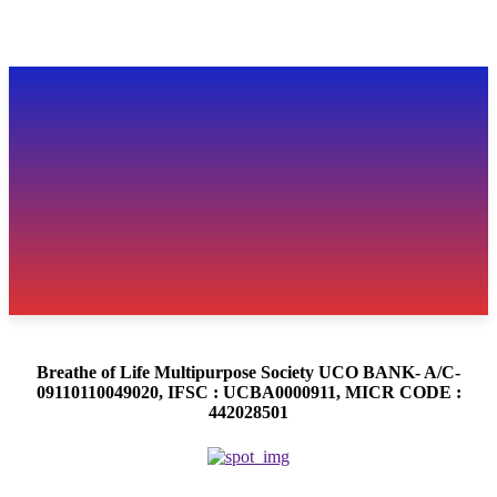
Breathe of Life Multipurpose Society UCO BANK- A/C-
09110110049020, IFSC : UCBA0000911, MICR CODE :
442028501