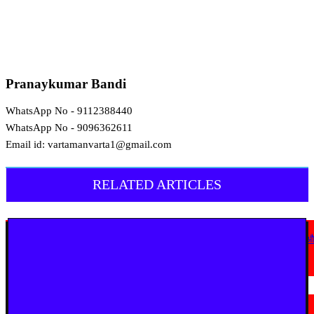
Pranaykumar Bandi
WhatsApp No - 9112388440
WhatsApp No - 9096362611
Email id: vartamanvarta1@gmail.com
RELATED ARTICLES
देश
कोठी-कोरणार पुल धंसने पर विजय वडेट्टीवार का सरकार पर हमला, उच्चस्तरीय जांच 
कड़ी कार्रवाई की मांग
August 6, 2026
चंद्रपूर
चंद्रपुर में 67 सरकारी और निजी कार्यालयों को कारण बताओ नोटिस