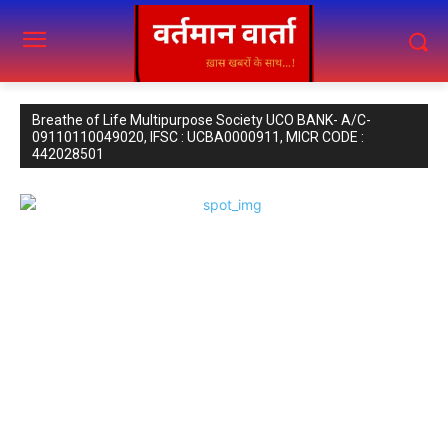
Breathe of Life Multipurpose Society UCO BANK- A/C-
09110110049020, IFSC : UCBA0000911, MICR CODE :
442028501