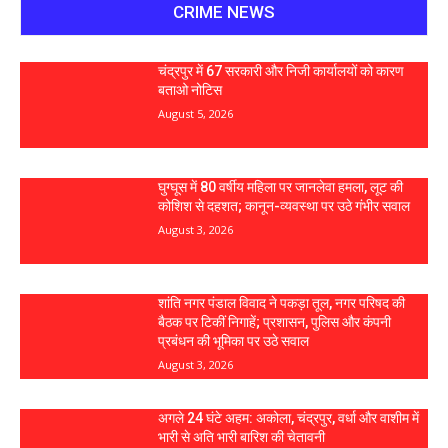
CRIME NEWS
चंद्रपुर में 67 सरकारी और निजी कार्यालयों को कारण
बताओ नोटिस
August 5, 2026
घुग्घूस में 80 वर्षीय महिला पर जानलेवा हमला, लूट की
कोशिश से दहशत; कानून-व्यवस्था पर उठे गंभीर सवाल
August 3, 2026
शांति नगर पंडाल विवाद ने पकड़ा तूल, नगर परिषद की
बैठक पर टिकीं निगाहें; प्रशासन, पुलिस और कंपनी
प्रबंधन की भूमिका पर उठे सवाल
August 3, 2026
अगले 24 घंटे अहम: अकोला, चंद्रपुर, वर्धा और वाशीम में
भारी से अति भारी बारिश की चेतावनी