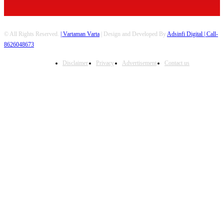
© All Rights Reserved.
| Vartaman Varta
| Design and Developed By
Adsinfi Digital
| Call-
8626048673
Disclaimer
Privacy
Advertisement
Contact us