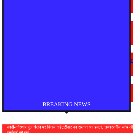
चंद्रपुर में 67 सरकारी और निजी कार्यालयों को कारण बताओ नोटिस
August 5, 2026
देश
राष्ट्रपति को मिले 300 चुनिंदा उपहारों की सार्वजनिक नीलामी शुरू, 5 सितंबर तक लगा
सकेंगे बोली
August 5, 2026
महाराष्ट्र
“सत्ता गई तो राजनीति में नहीं टिक पाएंगे, कांग्रेस कार्यालय पर हमला लोकतंत्र पर हमला
— विजय वडेट्टीवार
August 4, 2026
देश
फुकेट से दिल्ली आ रही एयर इंडिया की फ्लाइट में तेज टर्बुलेंस, कई यात्री घायल
August 4, 2026
BREAKING NEWS
कोठी-कोरणार पुल धंसने पर विजय वडेट्टीवार का सरकार पर हमला, उच्चस्तरीय जांच औ
कार्रवाई की मांग