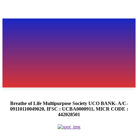
Breathe of Life Multipurpose Society UCO BANK- A/C-
09110110049020, IFSC : UCBA0000911, MICR CODE :
442028501