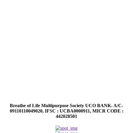
Breathe of Life Multipurpose Society UCO BANK- A/C-
09110110049020, IFSC : UCBA0000911, MICR CODE :
442028501