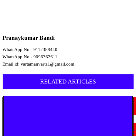
Pranaykumar Bandi
WhatsApp No - 9112388440
WhatsApp No - 9096362611
Email id: vartamanvarta1@gmail.com
RELATED ARTICLES
चंद्रपूर
चंद्रपुर में 67 सरकारी और निजी कार्यालयों को कारण बताओ नोटिस
August 5, 2026
चंद्रपूर
घुग्घूस में 80 वर्षीय महिला पर जानलेवा हमला, लूट की कोशिश से दहशत; कानून-व्यवस्था