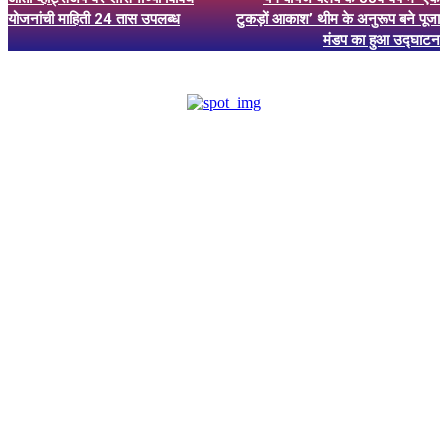
योजनांची माहिती 24 तास उपलब्ध
टुकड़ों आकाश’ थीम के अनुरूप बने पूजा
मंडप का हुआ उद्घाटन