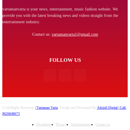
vartamanvarta is your news, entertainment, music fashion website. We
provide you with the latest breaking news and videos straight from the
entertainment industry.
Contact us:
vartamanvarta1@gmail.com
FOLLOW US
© All Rights Reserved.
| Vartaman Varta
| Design and Developed By
Adsinfi Digital
| Call-
8626048673
Disclaimer
Privacy
Advertisement
Contact us