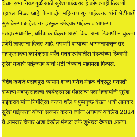
विधानसभा निवडणुकीसाठी सुरेश पाईकराव हे कोणत्याही ठिकाणी
पहायला मिळत आहे. गेल्या दोन महिन्यांपासून पाईकराव यांनी भेटीगाठी
सुरु केल्या आहेत. तर इच्छूक उमेदवार पाईकराव आपल्या
मतदारसंघातील, धर्मिक कार्यक्रम असो किंवा अन्य ठिकाणी न चुकता
हजेरी लावताना दिसत आहे. गणपती बाप्पाच्या आगमनापासून तर
महाप्रसादचा कार्यक्रमा पर्यंत मतदारसंघातील मंडळांच्या ठिकाणी
सुरेश मल्हारी पाईकराव यांनी भेटी दिल्याचे पाहायला मिळाले.
विशेष म्हणजे पठाणपुरा व्यायाम शाळा गणेश मंडळ चंद्रपूर गणपती
बाप्पाचा महाप्रसादाचा कार्यक्रमाला मंडळाचा पदाधिकाऱ्यांनी सुरेश
पाईकराव यांना निमंत्रित करुन शॉल व पुष्पगुच्छ देऊन भावी आमदार
सुरेश पाईकराव यांच्या सत्कार करून त्यांना आपणच यावेळेस 2024
चे आमदार होणार अशा देखील मंडळा तर्फे शुभेच्छा देण्यात आल्या.