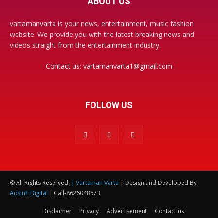
ABOUT US
vartamanvarta is your news, entertainment, music fashion
website. We provide you with the latest breaking news and
videos straight from the entertainment industry.
Contact us:
vartamanvarta1@gmail.com
FOLLOW US
© All Rights Reserved.
| Vartaman Varta
| Design and Developed By
Adsinfi Digital
| Call-8626048673
Disclaimer
Privacy
Advertisement
Contact us