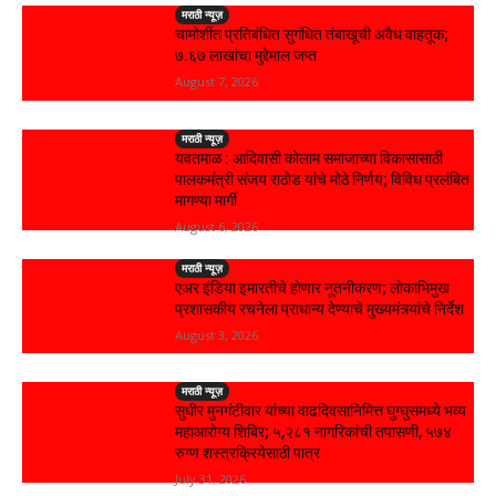
मराठी न्यूज़
चामोर्शीत प्रतिबंधित सुगंधित तंबाखूची अवैध वाहतूक;
₹७.६७ लाखांचा मुद्देमाल जप्त
August 7, 2026
मराठी न्यूज़
यवतमाळ : आदिवासी कोलाम समाजाच्या विकासासाठी
पालकमंत्री संजय राठोड यांचे मोठे निर्णय; विविध प्रलंबित
मागण्या मार्गी
August 6, 2026
मराठी न्यूज़
एअर इंडिया इमारतीचे होणार नूतनीकरण; लोकाभिमुख
प्रशासकीय रचनेला प्राधान्य देण्याचे मुख्यमंत्र्यांचे निर्देश
August 3, 2026
मराठी न्यूज़
सुधीर मुनगंटीवार यांच्या वाढदिवसानिमित्त घुग्घुसमध्ये भव्य
महाआरोग्य शिबिर; ५,२८१ नागरिकांची तपासणी, ५७४
रुग्ण शस्त्रक्रियेसाठी पात्र
July 31, 2026