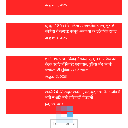
August 5, 2026
घुग्घूस में 80 वर्षीय महिला पर जानलेवा हमला, लूट की
कोशिश से दहशत; कानून-व्यवस्था पर उठे गंभीर सवाल
August 3, 2026
शांति नगर पंडाल विवाद ने पकड़ा तूल, नगर परिषद की
बैठक पर टिकीं निगाहें; प्रशासन, पुलिस और कंपनी
प्रबंधन की भूमिका पर उठे सवाल
August 3, 2026
अगले 24 घंटे अहम: अकोला, चंद्रपुर, वर्धा और वाशीम में
भारी से अति भारी बारिश की चेतावनी
July 30, 2026
Load more