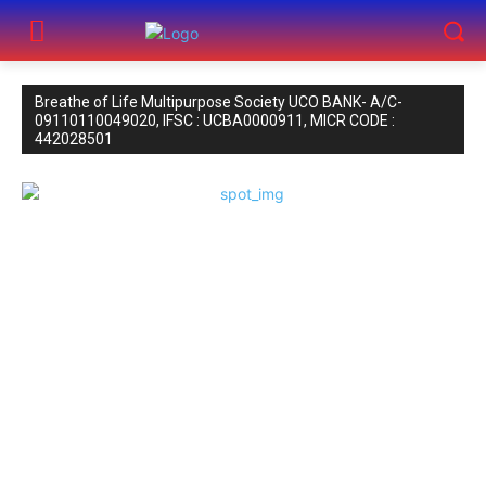
Breathe of Life Multipurpose Society UCO BANK- A/C-
09110110049020, IFSC : UCBA0000911, MICR CODE :
442028501