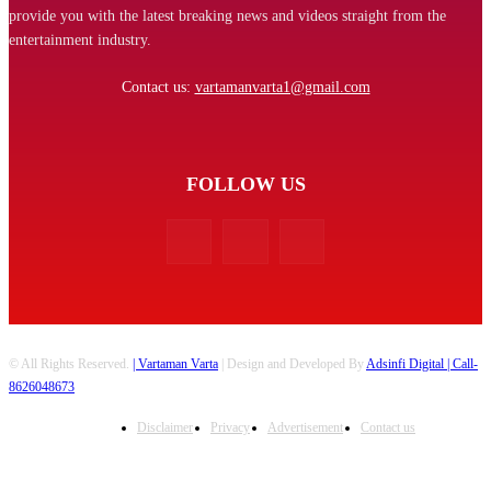
provide you with the latest breaking news and videos straight from the
entertainment industry.
Contact us:
vartamanvarta1@gmail.com
FOLLOW US
© All Rights Reserved.
| Vartaman Varta
| Design and Developed By
Adsinfi Digital
| Call-
8626048673
Disclaimer
Privacy
Advertisement
Contact us