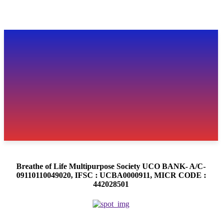
Breathe of Life Multipurpose Society UCO BANK- A/C-
09110110049020, IFSC : UCBA0000911, MICR CODE :
442028501