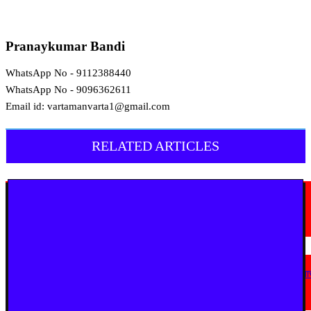
Pranaykumar Bandi
WhatsApp No - 9112388440
WhatsApp No - 9096362611
Email id: vartamanvarta1@gmail.com
RELATED ARTICLES
मराठी न्यूज़
यवतमाळ : आदिवासी कोलाम समाजाच्या विकासासाठी पालकमंत्री संजय राठोड यांचे मोठे
निर्णय; विविध प्रलंबित मागण्या मार्गी
August 6, 2026
मराठी न्यूज़
एअर इंडिया इमारतीचे होणार नूतनीकरण; लोकाभिमुख प्रशासकीय रचनेला प्राधान्य देण्या
मुख्यमंत्र्यांचे निर्देश
August 3, 2026