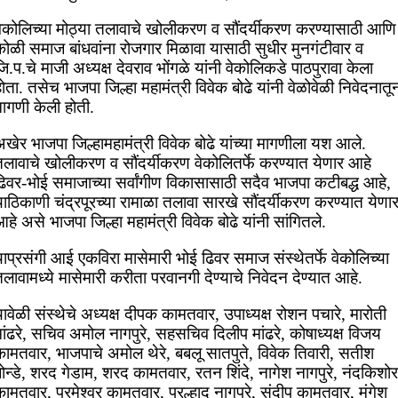
वेकोलिच्या मोठ्या तलावाचे खोलीकरण व सौंदर्यीकरण करण्यासाठी आणि
कोळी समाज बांधवांना रोजगार मिळावा यासाठी सुधीर मुनगंटीवार व
ि.प.चे माजी अध्यक्ष देवराव भोंगळे यांनी वेकोलिकडे पाठपुरावा केला
ोता. तसेच भाजपा जिल्हा महामंत्री विवेक बोढे यांनी वेळोवेळी निवेदनातू
मागणी केली होती.
खेर भाजपा जिल्हामहामंत्री विवेक बोढे यांच्या मागणीला यश आले.
तलावाचे खोलीकरण व सौंदर्यीकरण वेकोलितर्फे करण्यात येणार आहे
ढिवर-भोई समाजाच्या सर्वांगीण विकासासाठी सदैव भाजपा कटीबद्ध आहे,
ाठिकाणी चंद्रपूरच्या रामाळा तलावा सारखे सौंदर्यीकरण करण्यात येणा
हे असे भाजपा जिल्हा महामंत्री विवेक बोढे यांनी सांगितले.
ाप्रसंगी आई एकविरा मासेमारी भोई ढिवर समाज संस्थेतर्फे वेकोलिच्या
लावामध्ये मासेमारी करीता परवानगी देण्याचे निवेदन देण्यात आहे.
ावेळी संस्थेचे अध्यक्ष दीपक कामतवार, उपाध्यक्ष रोशन पचारे, मारोती
ांढरे, सचिव अमोल नागपुरे, सहसचिव दिलीप मांढरे, कोषाध्यक्ष विजय
कामतवार, भाजपाचे अमोल थेरे, बबलू सातपुते, विवेक तिवारी, सतीश
ोन्डे, शरद गेडाम, शरद कामतवार, रतन शिंदे, नागेश नागपुरे, नंदकिशोर
ामतवार, परमेश्वर कामतवार, प्रल्हाद नागपुरे, संदीप कामतवार, मंगेश