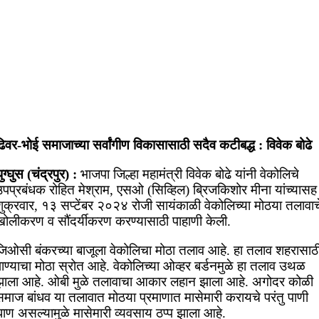
िवर-भोई समाजाच्या सर्वांगीण विकासासाठी सदैव कटीबद्ध : विवेक बोढे
ुग्घुस (चंद्रपुर) :
भाजपा जिल्हा महामंत्री विवेक बोढे यांनी वेकोलिचे
उपप्रबंधक रोहित मेश्राम, एसओ (सिव्हिल) ब्रिजकिशोर मीना यांच्यासह
शुक्रवार, १३ सप्टेंबर २०२४ रोजी सायंकाळी वेकोलिच्या मोठया तलावाच
खोलीकरण व सौंदर्यीकरण करण्यासाठी पाहाणी केली.
जिओसी बंकरच्या बाजूला वेकोलिचा मोठा तलाव आहे. हा तलाव शहरासाठ
ाण्याचा मोठा स्रोत आहे. वेकोलिच्या ओव्हर बर्डनमुळे हा तलाव उथळ
झाला आहे. ओबी मुळे तलावाचा आकार लहान झाला आहे. अगोदर कोळी
समाज बांधव या तलावात मोठया प्रमाणात मासेमारी करायचे परंतु पाणी
घाण असल्यामुळे मासेमारी व्यवसाय ठप्प झाला आहे.