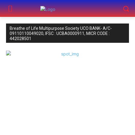
Breathe of Life Multipurpose Society UCO BANK- A/C-
09110110049020, IFSC : UCBA0000911, MICR CODE :
442028501