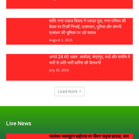
शांति नगर पंडाल विवाद ने पकड़ा तूल, नगर परिषद की
बैठक पर टिकीं निगाहें; प्रशासन, पुलिस और कंपनी
प्रबंधन की भूमिका पर उठे सवाल
August 3, 2026
अगले 24 घंटे अहम: अकोला, चंद्रपुर, वर्धा और वाशीम में
भारी से अति भारी बारिश की चेतावनी
July 30, 2026
Load more
Live News
जालंधर-मकसूदन बाईपास पर भीषण सड़क हादसा, कार