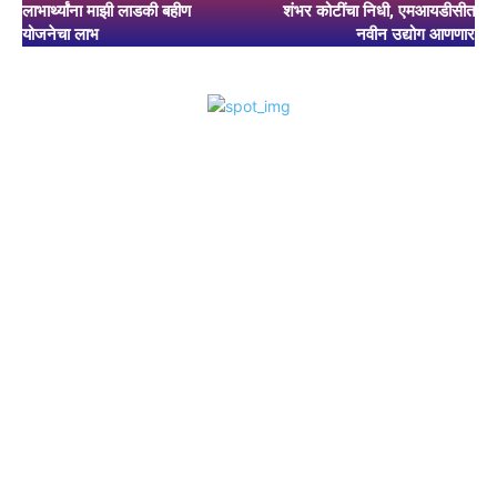
लाभार्थ्यांना माझी लाडकी बहीण
शंभर कोटींचा निधी, एमआयडीसीत
योजनेचा लाभ
नवीन उद्योग आणणार