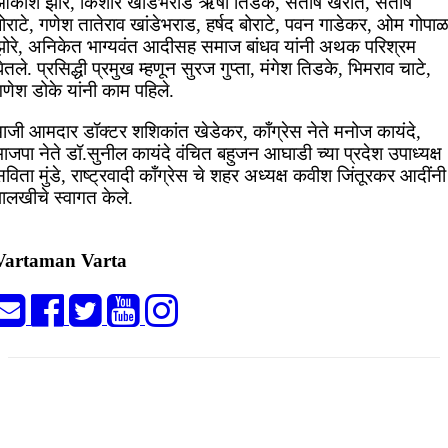
आकाश झोरे, किशोर खांडेभराड ऋषी तिडके, संतोष खरात, संतोष
ोराटे, गणेश तातेराव खांडेभराड, हर्षद बोराटे, पवन गाडेकर, ओम गोपा
झोरे, अनिकेत भाग्यवंत आदीसह समाज बांधव यांनी अथक परिश्रम
ेतले. प्रसिद्धी प्रमुख म्हणून सुरज गुप्ता, मंगेश तिडके, भिमराव चाटे,
णेश डोके यांनी काम पहिले.
माजी आमदार डॉक्टर शशिकांत खेडेकर, काँग्रेस नेते मनोज कायंदे,
ाजपा नेते डॉ.सुनील कायंदे वंचित बहुजन आघाडी च्या प्रदेश उपाध्यक्ष
विता मुंडे, राष्ट्रवादी काँग्रेस चे शहर अध्यक्ष कवीश जिंतूरकर आदींनी
ालखीचे स्वागत केले.
Vartaman Varta