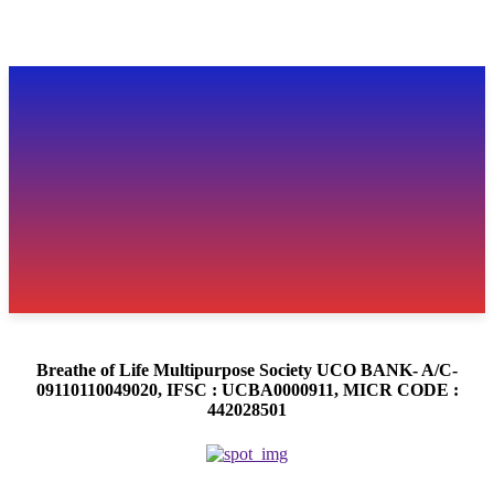
Breathe of Life Multipurpose Society UCO BANK- A/C-
09110110049020, IFSC : UCBA0000911, MICR CODE :
442028501