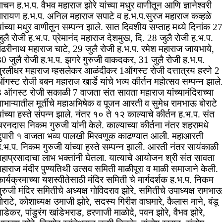
ाचन ह.भ.प. वैभव महाराज झोरे यांच्या मधुर वाणीतून आणि ज्ञानेश्वरी
पारायण ह.भ.प. अनिल महाराज सपाटे व ह.भ.प.सुरज महाराज कव्हळे
ांच्या मधुर वाणीतून सम्पन्न झाले. सात दिवशीय सप्ताह मध्ये दिनांक 2
ुलै रोजी ह.भ.प. प्रेमानंद महाराज देशमुख, दि. 28 जुलै रोजी ह.भ.प.
पंढरीनाथ महाराज चाटे, 29 जुलै रोजी ह.भ.प. रमेश महाराज जायभाये,
30 जुलै रोजी ह.भ.प. झगरे गुरुजी वाकदकर, 31 जुलै रोजी ह.भ.प.
मुरलीधर महाराज म्हसलेकर आळंदीकर 1ऑगस्ट रोजी दत्तात्रय हरणे 2
गस्ट रोजी बबन महाराज खार्डे यांचे भव्य कीर्तन महोत्सव सम्पन्न झाले
3 ऑगस्ट रोजी सकाळी 7 वाजता संत सावता महाराज यांच्यामंदिराच्या
ाभाऱ्यातील मूर्तीचे महाअभिषेक व पूजन आरती व सुमेध रामभाऊ बोराटे
ांच्या हस्ते संपन्न झाले. नंतर १० ते १२ काल्याचे कीर्तन ह.भ.प. संत
रनदास निकम गुरुजी यांनी केले. काल्याच्या कीर्तना नंतर शहरामधे
दुपारी १ वाजता भव्य पालखी मिरवणूक काढण्यात आली. महाआरती
.भ.प. निकम गुरुजी यांच्या हस्ते सम्पन्न झाली. आरती नंतर सायंकाळी
महाप्रसादाचा लाभ भक्तांनी घेतला. यात्याचे आयोजन श्री संत सावता
हाराज मंदीर पुण्यतिथी उत्सव समिती माळीपूरा व माळी समाजाने केली.
ार्यक्रमाच्या यशस्वीतेसाठी मंदिर समिती चे मार्गदर्शक ह.भ.प. निकम
ुरुजी मंदिर समितीचे अध्यक्ष गोविदराव झोरे, समितीचे उपाध्यक्ष रामभा
ोराटे, कोशाध्यक्ष उमाजी झोरे, सदस्य गिरीश वाघमारे, कैलास माने, बंडू
ाडेकर, पांडुरंग खांडेभराड, हरणाजी माळोदे, पवन झोरे, वैभव झोरे,