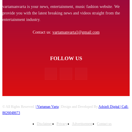
vartamanvarta is your news, entertainment, music fashion website. We
provide you with the latest breaking news and videos straight from the
entertainment industry.
Contact us:
vartamanvarta1@gmail.com
FOLLOW US
© All Rights Reserved.
| Vartaman Varta
| Design and Developed By
Adsinfi Digital
| Call-
8626048673
Disclaimer
Privacy
Advertisement
Contact us