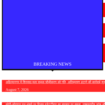
मराठी न्यूज़
चामोर्शीत प्रतिबंधित सुगंधित तंबाखूची अवैध वाहतूक; ₹७.६७ लाखांचा मुद्देमाल जप्त
August 7, 2026
देश
आगरा में भारी बारिश से सड़क धंसी, बीच सड़क पर बना बड़ा गड्ढा
August 7, 2026
मराठी न्यूज़
यवतमाळ : आदिवासी कोलाम समाजाच्या विकासासाठी पालकमंत्री संजय राठोड यांचे मोठे
निर्णय; विविध प्रलंबित मागण्या मार्गी
August 6, 2026
BREAKING NEWS
अहिल्यानगर में शिरसाठ मला सड़क चौड़ीकरण को गति, अतिक्रमण हटाने की कार्रवाई शुर
August 7, 2026
कोठी-कोरणार पुल धंसने पर विजय वडेट्टीवार का सरकार पर हमला, उच्चस्तरीय जांच औ