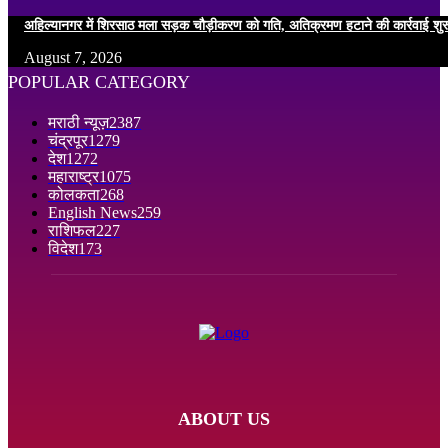
अहिल्यानगर में शिरसाठ मला सड़क चौड़ीकरण को गति, अतिक्रमण हटाने की कार्रवाई शुर
August 7, 2026
POPULAR CATEGORY
मराठी न्यूज़
2387
चंद्रपूर
1279
देश
1272
महाराष्ट्र
1075
कोलकता
268
English News
259
राशिफल
227
विदेश
173
ABOUT US