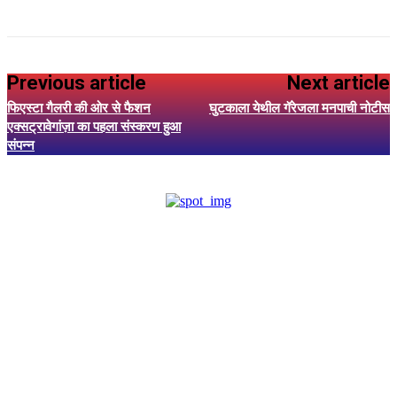
Previous article
Next article
फिएस्टा गैलरी की ओर से फैशन
घुटकाला येथील गॅरेजला मनपाची नोटीस
एक्सट्रावेगांज़ा का पहला संस्करण हुआ
संपन्न