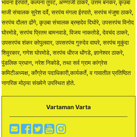
भावना ईरपाते, कल्पना तुपट, अण्णाजी ठाकरे, उत्तम बनकर, कृउबा
माजी संचालक सुरेश दर्वे, सरपंच मंगला ईरपाते, सरपंच मंजुषा ठाकरे,
सरपंच दौलत ढोंगे, कृउबा संचालक ब्रम्हदेव दिघोरे, उपसरपंच विनोद
घोरमोडे, सरपंच प्रितम बामनवाडे, विजय नाकतोडे, देवचंद ठाकरे,
उपसरपंच शंकर कोपुलवार, उपसरपंच गुरुदेव वाघरे, सरपंच मुकुंदा
शिवुरकार, गणेश घोरमोडे, सरपंच धीरज धोंगडे, ज्ञानेश्वर ठाकरे,
पुंडलिक प्रधान, नरेश निकोडे, तथा सर्व ग्राम कांग्रेस
कमिटीअध्यक्ष, काँग्रेस पदाधिकारी,कार्यकर्ते, व गावातील प्रतिष्ठित
नागरिक मोठ्या संख्येने उपस्थित होते.
Vartaman Varta