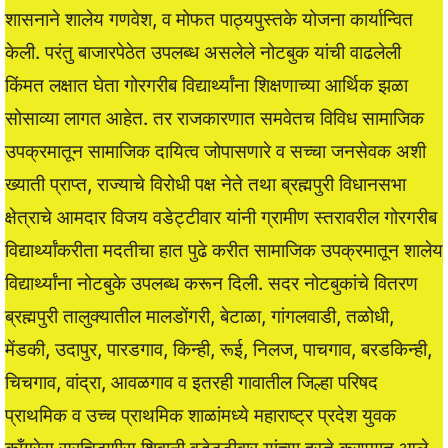
शासनाने शालेय गणवेश, व मोफत पाठ्यपुस्तके योजना कार्यान्वित
केली. परंतु बाजारपेठेत उपलब्ध असलेले नोटबुक यांची वाढलेली
किंमत लक्षात घेता गोरगरीब विद्यार्थ्यांना शिक्षणाच्या आर्थिक झळा
सोसाव्या लागत आहेत. तर राजकारणात समवेतच विविध सामाजिक
उपक्रमातून सामाजिक दायित्व जोपासणारे व सच्चा जनसेवक अशी
ख्याती प्राप्त, राज्याचे विरोधी पक्ष नेते तथा ब्रह्मपुरी विधानसभा
क्षेत्राचे आमदार विजय वडेट्टीवार यांनी ग्रामीण स्तरावरील गोरगरीब
विद्यार्थ्यांकरीता मदतीचा हात पुढे करीत सामाजिक उपक्रमातून शालेय
विद्यार्थ्यांना नोटबुके उपलब्ध करून दिली. सदर नोटबुकांचे वितरण
ब्रह्मपुरी तालुक्यातील मालडोंगरी, बेटाळा, गांगलवाडी, तळोधी,
मेंडकी, उदापुर, पारडगाव, किन्ही, रूई, निलज, पाचगाव, बरडकिन्ही,
चिचगाव, वांद्रा, आवळगाव व इतरही गावातील जिल्हा परिषद
प्राथमिक व उच्च प्राथमिक शाळांमध्ये महाराष्ट्र प्रदेश युवक