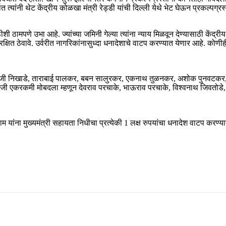
्भात त्यांनी थेट केंद्रीय कोळखा मंत्री रेड्डी यांची दिल्ली येथे भेट घेऊन प्रकल्पग
ठीशी ठामपणे उभा आहे. ज्यांच्या जमिनी गेल्या त्यांना न्याय मिळवून देण्यासाठी केंद
 सुरक्षित ठेवावे. उर्वरीत नागरिकांनासुध्दा धनादेशाचे वाटप करण्यात येणार आहे. कोण
दाजी निखाडे, ताराबाई पालकर, बबन सालुरकर, एकनाथ तुळनकर, अशोक पुनवटकर, माय
च्या ऐवजी एकरकमी मोबदला म्हणून देवराव परचाके, भाऊराव परचाके, विश्वनाथ जिवतोड
डाम यांना मुख्यमंत्री सहायता निधीचा प्रत्येकी 1 लक्ष रुपयांचा धनादेश वाटप करण्