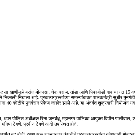
सा खाणीमुळे बरांज मोकासा, चेक बरांज, तांडा आणि पिपरबोडी गावांचा गत 15 वर्षां
ाराने निकाली निघाला आहे. प्रकल्पग्रस्तांच्या समस्यांबाबत पालकमंत्री सुधीर मुनग
बांना 40 कोटींचे पुनर्वसन पॅकेज जाहीर झाले आहे. या अंतर्गत शुक्रवारी नियोजन भ
सन, अपर पोलिस अधीक्षक रिना जनबंधू, महानगर पालिका आयुक्त विपीन पालीवाल, उपजि
 मनिषा ठेंगणे, प्रवीण ठेंगणे आदी उपस्थित होते.
 बंद होती. खाण सुरू झाल्यानंतर कंपनीने प्रकल्पग्रस्तांना कोणताही मोबदला दि