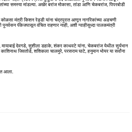
्रस्तांच्या समस्या मांडल्या. अखेर बरांज मोकासा, तांडा आणि चेकबरांज, पिपरबोडी
्रीय कोळसा मंत्री किशन रेड्डी यांना चंद्रपुरात आणून नागरिकांच्या अडचणी
ीही पुनर्वसन पॅकेजपासून वंचित राहणार नाही, अशी ग्वाहीसुध्दा पालकमंत्री
ाबाई देवगडे, सुशीला डहाके, शंकर काथवटे यांना, चेकबरांज येथील सुर्यभान
े, काशिनाथ जिवतोडे, शशिकला चालमुरे, परसराम घाटे, हनुमान भोयर या सर्वांना
यात आला.