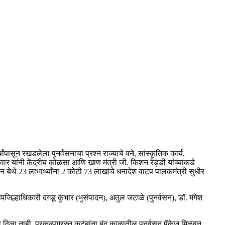
पासून रखडलेला पुनर्वसनाचा प्रश्न राज्याचे वने, सांस्कृतिक कार्य,
ंटीवार यांनी केंद्रीय कोळसा आणि खाण मंत्री जी. किशन रेड्डी यांच्याकडे
वन येथे 23 लाभार्थ्यांना 2 कोटी 73 लाखांचे धनादेश वाटप पालकमंत्री सुधीर
ल्हाधिकारी दगडू कुंभार (भुसंपादन), अतुल जटाळे (पुनर्वसन), डॉ. मंगेश
ला नाही. प्रकल्पग्रस्त कुटुंबांना बंद काळातील पुनर्वसन पॅकेज मिळवून