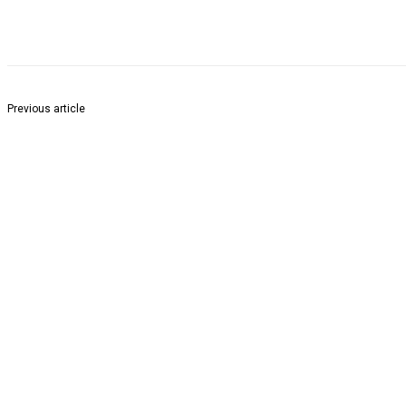
Share
Previous article
नवनिर्वाचित खासदार महोदयांचा सत्कार व मार्गदर्शन सोहळा ,व्याहाड खुर्द येथे संपन्न.