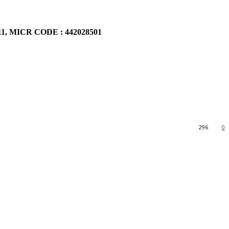
911, MICR CODE : 442028501
296
0