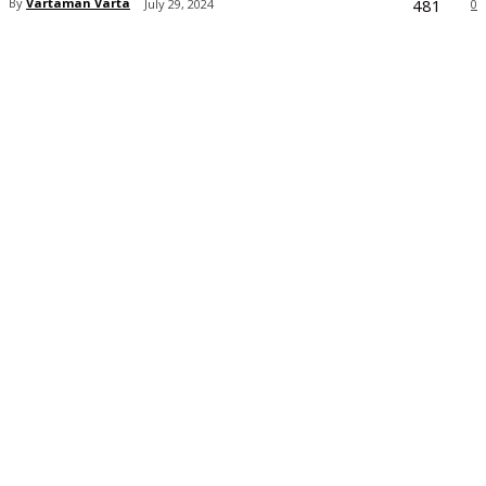
481
By
Vartaman Varta
July 29, 2024
0