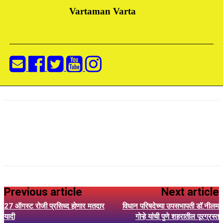
Vartaman Varta
Previous article
Next article
27 ऑगस्ट रोजी प्रसिध्द होणार मतदार
विधान परिषदेच्या उपसभापती डॉ.नीलम
यादी
गोऱ्हे यांची पुणे शहरातील पूरग्रस्त