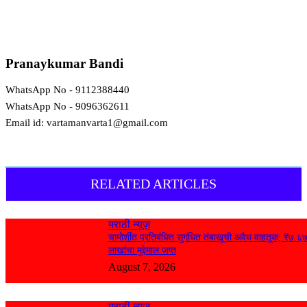
Pranaykumar Bandi
WhatsApp No - 9112388440
WhatsApp No - 9096362611
Email id: vartamanvarta1@gmail.com
RELATED ARTICLES
मराठी न्यूज़
चामोर्शीत प्रतिबंधित सुगंधित तंबाखूची अवैध वाहतूक; ₹७.६
लाखांचा मुद्देमाल जप्त
August 7, 2026
मराठी न्यूज़