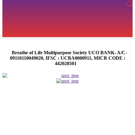
Breathe of Life Multipurpose Society UCO BANK- A/C-
09110110049020, IFSC : UCBA0000911, MICR CODE :
442028501