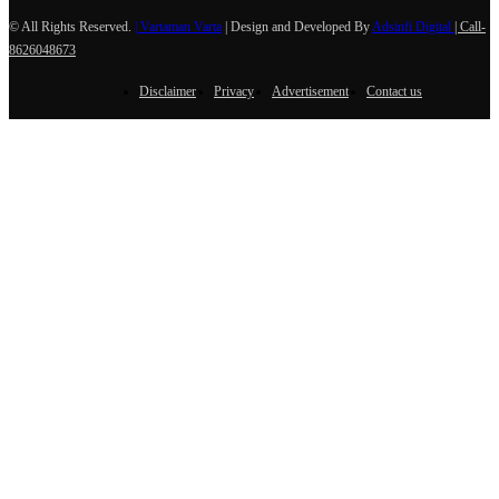
© All Rights Reserved.
| Vartaman Varta
| Design and Developed By
Adsinfi Digital
| Call-
8626048673
Disclaimer
Privacy
Advertisement
Contact us