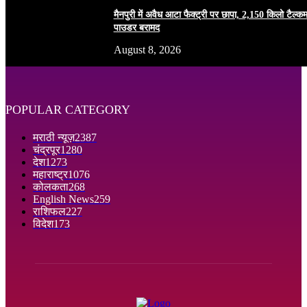
मैनपुरी में अवैध आटा फैक्ट्री पर छापा, 2,150 किलो टैल्क
पाउडर बरामद
August 8, 2026
POPULAR CATEGORY
मराठी न्यूज़
2387
चंद्रपूर
1280
देश
1273
महाराष्ट्र
1076
कोलकता
268
English News
259
राशिफल
227
विदेश
173