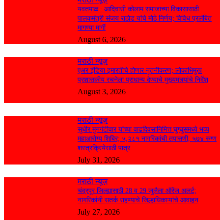
यवतमाळ : आदिवासी कोलाम समाजाच्या विकासासाठी
पालकमंत्री संजय राठोड यांचे मोठे निर्णय; विविध प्रलंबित
मागण्या मार्गी
August 6, 2026
मराठी न्यूज़
एअर इंडिया इमारतीचे होणार नूतनीकरण; लोकाभिमुख
प्रशासकीय रचनेला प्राधान्य देण्याचे मुख्यमंत्र्यांचे निर्देश
August 3, 2026
मराठी न्यूज़
सुधीर मुनगंटीवार यांच्या वाढदिवसानिमित्त घुग्घुसमध्ये भव्य
महाआरोग्य शिबिर; ५,२८१ नागरिकांची तपासणी, ५७४ रुग्ण
शस्त्रक्रियेसाठी पात्र
July 31, 2026
मराठी न्यूज़
चंद्रपूर जिल्ह्यासाठी 28 व 29 जुलैला ऑरेंज अलर्ट;
नागरिकांनी सतर्क राहण्याचे जिल्हाधिकाऱ्यांचे आवाहन
July 27, 2026