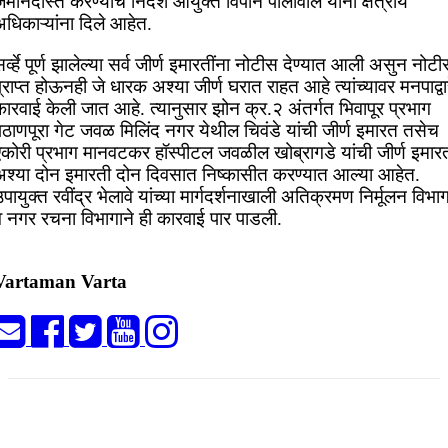
मीनदोस्त करण्याचे निर्देश आयुक्त विपीन पालीवाल यांनी क्षेत्रीय
धिकाऱ्यांना दिले आहेत.
र्व्हे पूर्ण झालेल्या सर्व जीर्ण इमारतींना नोटीस देण्यात आली असुन नोट
्राप्त होऊनही जे धारक अश्या जीर्ण घरात राहत आहे त्यांच्यावर मनपाद्वा
ारवाई केली जात आहे. त्यानुसार झोन क्र.२ अंतर्गत भिवापूर प्रभाग
पठाणपूरा गेट जवळ मिलिंद नगर येथील चिवंडे यांची जीर्ण इमारत तसेच
एकोरी प्रभाग मानवटकर हॉस्पीटल जवळील खोब्रागडे यांची जीर्ण इमार
अश्या दोन इमारती दोन दिवसात निष्कासीत करण्यात आल्या आहेत.
पायुक्त रवींद्र भेलावे यांच्या मार्गदर्शनाखाली अतिक्रमण निर्मूलन विभा
व नगर रचना विभागाने ही कारवाई पार पाडली.
Vartaman Varta