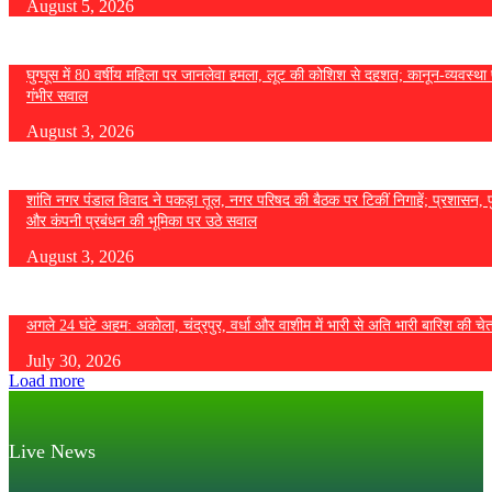
August 5, 2026
घुग्घूस में 80 वर्षीय महिला पर जानलेवा हमला, लूट की कोशिश से दहशत; कानून-व्यवस्था 
गंभीर सवाल
August 3, 2026
शांति नगर पंडाल विवाद ने पकड़ा तूल, नगर परिषद की बैठक पर टिकीं निगाहें; प्रशासन, 
और कंपनी प्रबंधन की भूमिका पर उठे सवाल
August 3, 2026
अगले 24 घंटे अहम: अकोला, चंद्रपुर, वर्धा और वाशीम में भारी से अति भारी बारिश की चे
July 30, 2026
Load more
Live News