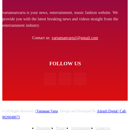
vartamanvarta is your news, entertainment, music fashion website. We
provide you with the latest breaking news and videos straight from the
entertainment industry.
Contact us:
vartamanvarta1@gmail.com
FOLLOW US
© All Rights Reserved.
| Vartaman Varta
| Design and Developed By
Adsinfi Digital
| Call-
8626048673
Disclaimer
Privacy
Advertisement
Contact us