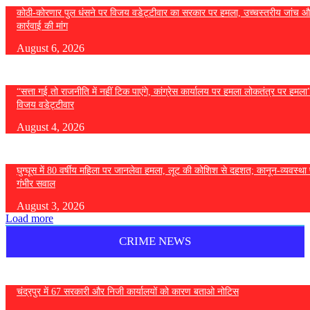
कोठी-कोरणार पुल धंसने पर विजय वडेट्टीवार का सरकार पर हमला, उच्चस्तरीय जांच औ
कार्रवाई की मांग
August 6, 2026
“सत्ता गई तो राजनीति में नहीं टिक पाएंगे, कांग्रेस कार्यालय पर हमला लोकतंत्र पर हमल
विजय वडेट्टीवार
August 4, 2026
घुग्घूस में 80 वर्षीय महिला पर जानलेवा हमला, लूट की कोशिश से दहशत; कानून-व्यवस्था 
गंभीर सवाल
August 3, 2026
Load more
CRIME NEWS
चंद्रपुर में 67 सरकारी और निजी कार्यालयों को कारण बताओ नोटिस