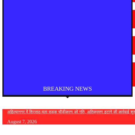
मराठी न्यूज़
चामोर्शीत प्रतिबंधित सुगंधित तंबाखूची अवैध वाहतूक; ₹७.६७ लाखांचा मुद्देमाल जप्त
August 7, 2026
देश
आगरा में भारी बारिश से सड़क धंसी, बीच सड़क पर बना बड़ा गड्ढा
August 7, 2026
मराठी न्यूज़
यवतमाळ : आदिवासी कोलाम समाजाच्या विकासासाठी पालकमंत्री संजय राठोड यांचे मोठे
निर्णय; विविध प्रलंबित मागण्या मार्गी
August 6, 2026
BREAKING NEWS
अहिल्यानगर में शिरसाठ मला सड़क चौड़ीकरण को गति, अतिक्रमण हटाने की कार्रवाई शुर
August 7, 2026