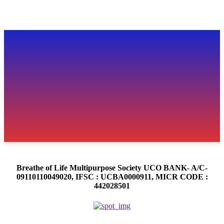
Breathe of Life Multipurpose Society UCO BANK- A/C-
09110110049020, IFSC : UCBA0000911, MICR CODE :
442028501